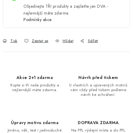
Objednejte TŘI produkty a zaplatíte jen DVA -
nejlevnější máte zdarma.
Podmínky akce
Tisk
Zeptat se
Hlídat
Sdílet
Akce 2+1 zdarma
Návrh před tiskem
Kupte si tři naše produkty a
U vlastních a upravených motivů
nejlevnější máte zdarma.
vám vždy před tiskem pošleme
návrh ke schválení.
Úpravy motivu zdarma
DOPRAVA ZDARMA
Jméno, věk, text i jednoduché
Na PPL výdejní místa a do PPL