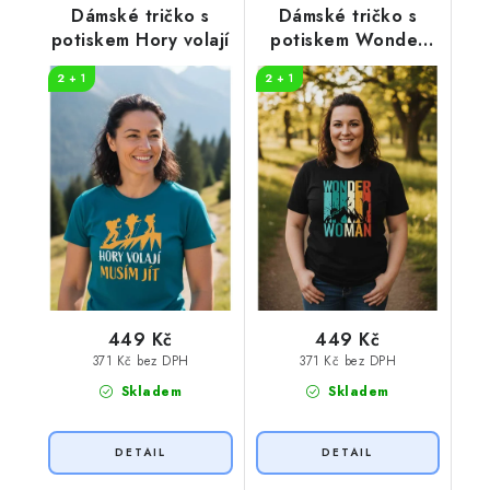
Dámské tričko s
Dámské tričko s
potiskem Hory volají
potiskem Wonder
woman
2 + 1
2 + 1
449 Kč
449 Kč
371 Kč bez DPH
371 Kč bez DPH
Skladem
Skladem