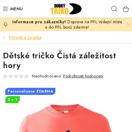
Přejít
Hleda
na
obsah
Doprava na PPL výdejní místa
PRO ŽENY
a do PPL boxů zdarma!
Příroda a turistika
PRO MUŽE
Dětské tričko Čistá záležitost
PRO DĚTI
hory
DOPLŇKY
Neohodnoceno
Podrobnosti hodnocení
PRO PÁRY
Personalizace ZDARMA
2 + 1
VLASTNÍ MOTIV
TRIČKA