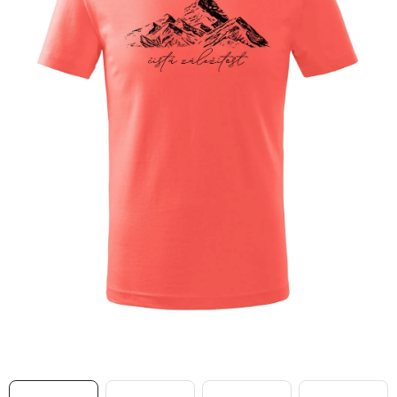
MIKINY
OKAMŽITĚ K ODBĚRU
B2B
MÁM SRDCE POMÁHÁM
VÁNOCE
PROVIZNÍ SYSTÉM
O nás
Časté otázky
Doprava a platba
Obchodní podmínky
Zásady zpracování ochrany osobních údajů
Napište nám
Kontakty