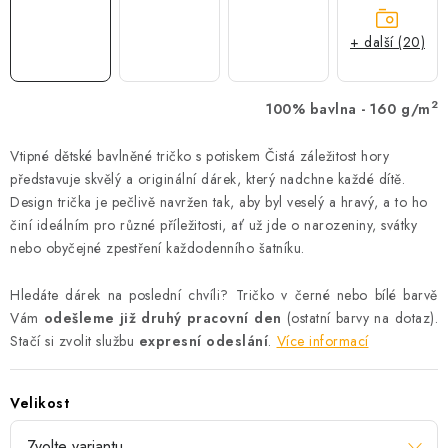
+ další (20)
2
100% bavlna - 160 g/m
Vtipné dětské bavlněné tričko s potiskem Čistá záležitost hory
představuje skvělý a originální dárek, který nadchne každé dítě.
Design trička je pečlivě navržen tak, aby byl veselý a hravý, a to ho
činí ideálním pro různé příležitosti, ať už jde o narozeniny, svátky
nebo obyčejné zpestření každodenního šatníku.
Hledáte dárek na poslední chvíli? Tričko v černé nebo bílé barvě
Vám
odešleme již druhý pracovní den
(ostatní barvy na dotaz).
Stačí si zvolit službu
expresní odeslání
.
Více informací
Velikost