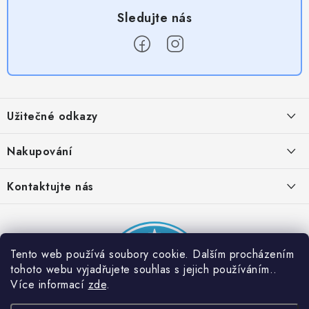
Z
á
Užitečné odkazy
p
a
Obchodní podmínky
Nakupování
t
Zásady zpracování ochrany osobních údajů
í
Časté otázky
Kontaktujte nás
Provizní systém
Doprava a platba
Napište nám
Partner stránek: Super plecháček
Podmínky akce 2 + 1 zdarma
Kontakty
Tento web používá soubory cookie. Dalším procházením
tohoto webu vyjadřujete souhlas s jejich používáním..
Více informací
zde
.