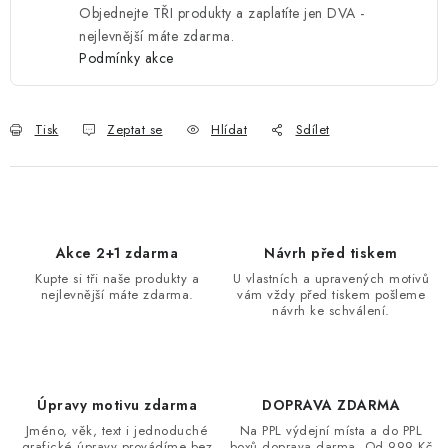
Objednejte TŘI produkty a zaplatíte jen DVA -
nejlevnější máte zdarma.
Podmínky akce
Tisk
Zeptat se
Hlídat
Sdílet
Akce 2+1 zdarma
Návrh před tiskem
Kupte si tři naše produkty a
U vlastních a upravených motivů
nejlevnější máte zdarma.
vám vždy před tiskem pošleme
návrh ke schválení.
Úpravy motivu zdarma
DOPRAVA ZDARMA
Jméno, věk, text i jednoduché
Na PPL výdejní místa a do PPL
grafické úpravy provádíme bez
boxů doprava darma. Od 999 Kč