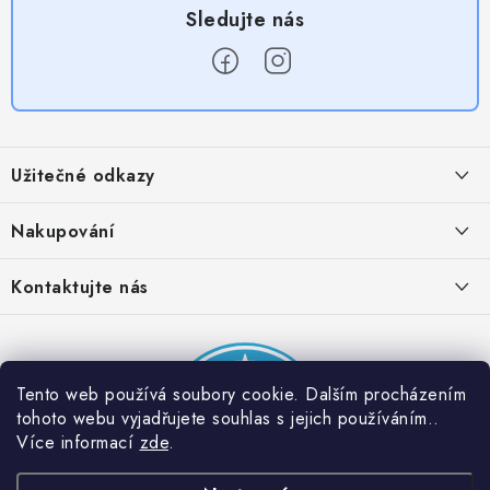
Z
á
Užitečné odkazy
p
a
Obchodní podmínky
Nakupování
t
Zásady zpracování ochrany osobních údajů
í
Časté otázky
Kontaktujte nás
Provizní systém
Doprava a platba
Napište nám
Partner stránek: Super plecháček
Podmínky akce 2 + 1 zdarma
Kontakty
Tento web používá soubory cookie. Dalším procházením
tohoto webu vyjadřujete souhlas s jejich používáním..
Více informací
zde
.