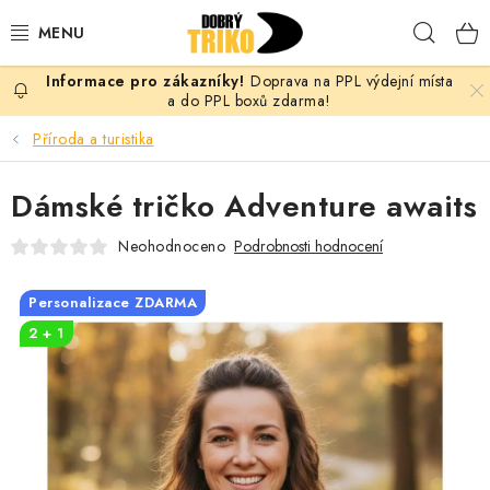
Přejít
Hleda
na
obsah
Doprava na PPL výdejní místa
PRO ŽENY
a do PPL boxů zdarma!
Příroda a turistika
PRO MUŽE
Dámské tričko Adventure awaits
PRO DĚTI
Neohodnoceno
Podrobnosti hodnocení
DOPLŇKY
Personalizace ZDARMA
PRO PÁRY
2 + 1
VLASTNÍ MOTIV
TRIČKA