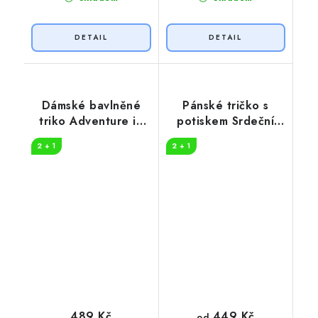
Dámské bavlněné
Pánské tričko s
triko Adventure in
potiskem Srdeční
nature
tep horolezec
2 + 1
2 + 1
449 Kč
489 Kč
od