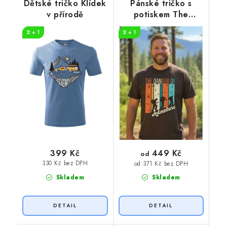
Dětské tričko Klídek
Pánské tričko s
v přírodě
potiskem The
danger
2 + 1
2 + 1
449 Kč
399 Kč
od
330 Kč bez DPH
od 371 Kč bez DPH
Skladem
Skladem