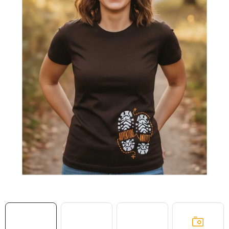
MIKINY
OKAMŽITĚ K ODBĚRU
B2B
MÁM SRDCE POMÁHÁM
VÁNOCE
PROVIZNÍ SYSTÉM
O nás
Časté otázky
Doprava a platba
Obchodní podmínky
Zásady zpracování ochrany osobních údajů
Napište nám
Kontakty