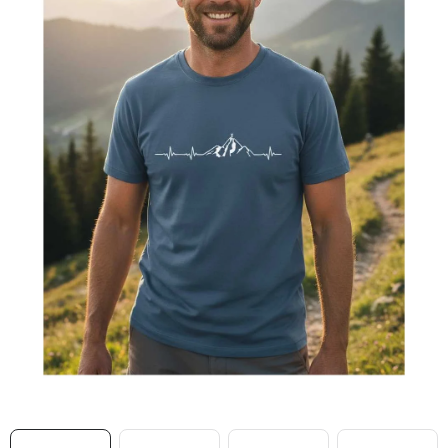
MIKINY
OKAMŽITĚ K ODBĚRU
B2B
MÁM SRDCE POMÁHÁM
VÁNOCE
PROVIZNÍ SYSTÉM
O nás
Časté otázky
Doprava a platba
Obchodní podmínky
Zásady zpracování ochrany osobních údajů
Napište nám
Kontakty