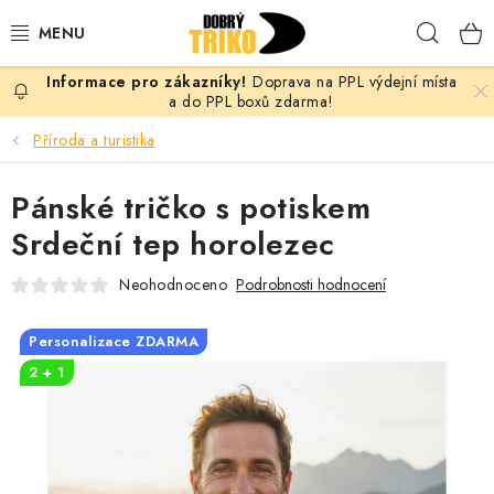
Přejít
Hleda
na
obsah
Doprava na PPL výdejní místa
PRO ŽENY
a do PPL boxů zdarma!
Příroda a turistika
PRO MUŽE
Pánské tričko s potiskem
PRO DĚTI
Srdeční tep horolezec
DOPLŇKY
Neohodnoceno
Podrobnosti hodnocení
PRO PÁRY
Personalizace ZDARMA
2 + 1
VLASTNÍ MOTIV
TRIČKA