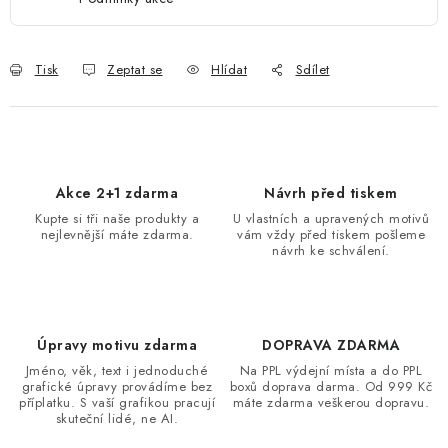
Tisk
Zeptat se
Hlídat
Sdílet
Akce 2+1 zdarma
Návrh před tiskem
Kupte si tři naše produkty a
U vlastních a upravených motivů
nejlevnější máte zdarma.
vám vždy před tiskem pošleme
návrh ke schválení.
Úpravy motivu zdarma
DOPRAVA ZDARMA
Jméno, věk, text i jednoduché
Na PPL výdejní místa a do PPL
grafické úpravy provádíme bez
boxů doprava darma. Od 999 Kč
příplatku. S vaší grafikou pracují
máte zdarma veškerou dopravu.
skuteční lidé, ne AI.