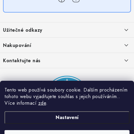
Z
á
Užitečné odkazy
p
a
Obchodní podmínky
Nakupování
t
Zásady zpracování ochrany osobních údajů
í
Časté otázky
Kontaktujte nás
Provizní systém
Doprava a platba
Napište nám
Partner stránek: Super plecháček
Podmínky akce 2 + 1 zdarma
Kontakty
Tento web používá soubory cookie. Dalším procházením
tohoto webu vyjadřujete souhlas s jejich používáním..
Více informací
zde
.
Nastavení