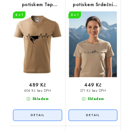
potiskem Tep
potiskem Srdeční
horolezec
tep horolezec
2 + 1
2 + 1
489 Kč
449 Kč
404 Kč bez DPH
371 Kč bez DPH
Skladem
Skladem