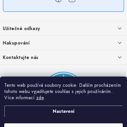
Z
á
Užitečné odkazy
p
a
Obchodní podmínky
Nakupování
t
Zásady zpracování ochrany osobních údajů
í
Časté otázky
Kontaktujte nás
Provizní systém
Doprava a platba
Napište nám
Partner stránek: Super plecháček
Podmínky akce 2 + 1 zdarma
Kontakty
Tento web používá soubory cookie. Dalším procházením
tohoto webu vyjadřujete souhlas s jejich používáním..
Více informací
zde
.
Nastavení