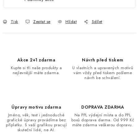
Tisk
Zeptat se
Hlídat
Sdílet
Akce 2+1 zdarma
Návrh před tiskem
Kupte si tři naše produkty a
U vlastních a upravených motivů
nejlevnější máte zdarma.
vám vždy před tiskem pošleme
návrh ke schválení.
Úpravy motivu zdarma
DOPRAVA ZDARMA
Jméno, věk, text i jednoduché
Na PPL výdejní místa a do PPL
grafické úpravy provádíme bez
boxů doprava darma. Od 999 Kč
příplatku. S vaší grafikou pracují
máte zdarma veškerou dopravu.
skuteční lidé, ne AI.