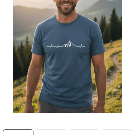
MIKINY
OKAMŽITĚ K ODBĚRU
B2B
MÁM SRDCE POMÁHÁM
VÁNOCE
PROVIZNÍ SYSTÉM
O nás
Časté otázky
Doprava a platba
Obchodní podmínky
Zásady zpracování ochrany osobních údajů
Napište nám
Kontakty