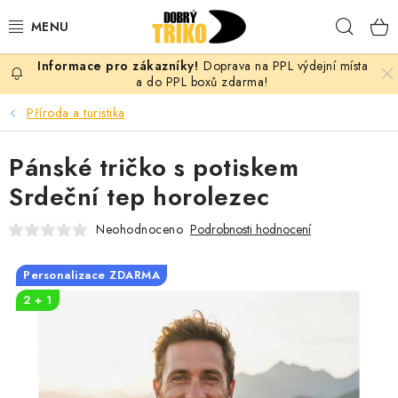
Přejít
Hleda
na
obsah
Doprava na PPL výdejní místa
PRO ŽENY
a do PPL boxů zdarma!
Příroda a turistika
PRO MUŽE
Pánské tričko s potiskem
PRO DĚTI
Srdeční tep horolezec
DOPLŇKY
Neohodnoceno
Podrobnosti hodnocení
PRO PÁRY
Personalizace ZDARMA
2 + 1
VLASTNÍ MOTIV
TRIČKA