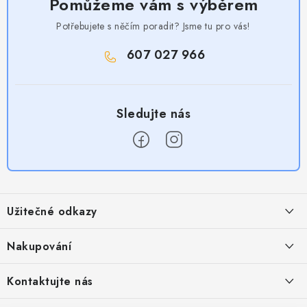
Pomůžeme vám s výběrem
Potřebujete s něčím poradit? Jsme tu pro vás!
607 027 966
Z
á
Užitečné odkazy
p
a
Obchodní podmínky
Nakupování
t
Zásady zpracování ochrany osobních údajů
í
Časté otázky
Kontaktujte nás
Provizní systém
Doprava a platba