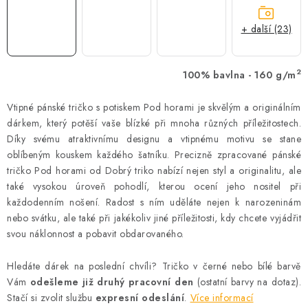
+ další (23)
2
100% bavlna - 160 g/m
Vtipné pánské tričko s potiskem Pod horami je skvělým a originálním
dárkem, který potěší vaše blízké při mnoha různých příležitostech.
Díky svému atraktivnímu designu a vtipnému motivu se stane
oblíbeným kouskem každého šatníku. Precizně zpracované pánské
tričko Pod horami od Dobrý triko nabízí nejen styl a originalitu, ale
také vysokou úroveň pohodlí, kterou ocení jeho nositel při
každodenním nošení. Radost s ním uděláte nejen k narozeninám
nebo svátku, ale také při jakékoliv jiné příležitosti, kdy chcete vyjádřit
svou náklonnost a pobavit obdarovaného.
Hledáte dárek na poslední chvíli? Tričko v černé nebo bílé barvě
Vám
odešleme již druhý pracovní den
(ostatní barvy na dotaz).
Stačí si zvolit službu
expresní odeslání
.
Více informací