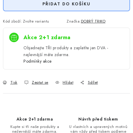
PŘIDAT DO KOŠÍKU
Kód zboží:
Zvolte variantu
Značka:
DOBRÝ TRIKO
Akce 2+1 zdarma
Objednejte TŘI produkty a zaplatíte jen DVA -
nejlevnější máte zdarma.
Podmínky akce
Tisk
Zeptat se
Hlídat
Sdílet
Akce 2+1 zdarma
Návrh před tiskem
Kupte si tři naše produkty a
U vlastních a upravených motivů
nejlevnější máte zdarma.
vám vždy před tiskem pošleme