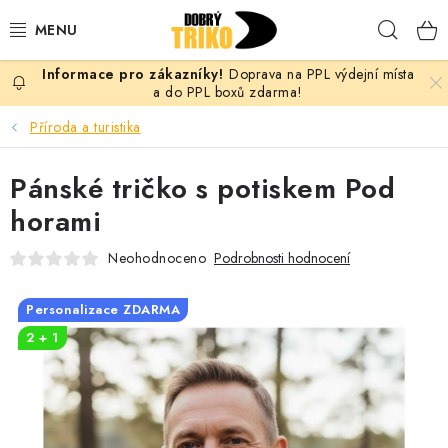
Přejít
Hleda
na
obsah
Doprava na PPL výdejní místa
PRO ŽENY
a do PPL boxů zdarma!
Příroda a turistika
PRO MUŽE
Pánské tričko s potiskem Pod
PRO DĚTI
horami
DOPLŇKY
Neohodnoceno
Podrobnosti hodnocení
PRO PÁRY
Personalizace ZDARMA
2 + 1
VLASTNÍ MOTIV
TRIČKA