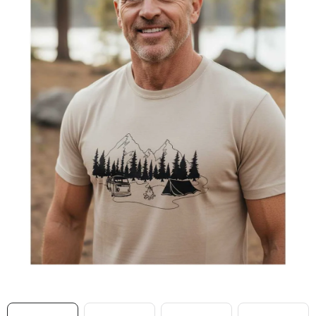
MIKINY
OKAMŽITĚ K ODBĚRU
B2B
MÁM SRDCE POMÁHÁM
VÁNOCE
PROVIZNÍ SYSTÉM
O nás
Časté otázky
Doprava a platba
Obchodní podmínky
Zásady zpracování ochrany osobních údajů
Napište nám
Kontakty