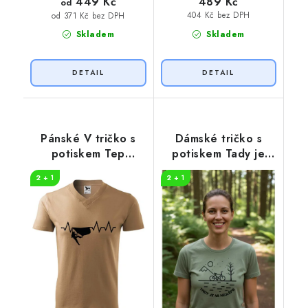
449 Kč
489 Kč
od
404 Kč bez DPH
od 371 Kč bez DPH
Skladem
Skladem
Pánské V tričko s
Dámské tričko s
potiskem Tep
potiskem Tady je
horolezec
nejlépe
2 + 1
2 + 1