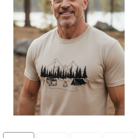
MIKINY
OKAMŽITĚ K ODBĚRU
B2B
MÁM SRDCE POMÁHÁM
VÁNOCE
PROVIZNÍ SYSTÉM
O nás
Časté otázky
Doprava a platba
Obchodní podmínky
Zásady zpracování ochrany osobních údajů
Napište nám
Kontakty