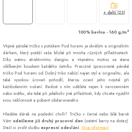
+ další (23)
2
100% bavlna - 160 g/m
Vtipné pánské tričko s potiskem Pod horami je skvělým a originálním
dárkem, který potěší vaše blízké při mnoha různých příležitostech.
Díky svému atraktivnímu designu a vtipnému motivu se stane
oblíbeným kouskem každého šatníku. Precizně zpracované pánské
tričko Pod horami od Dobrý triko nabízí nejen styl a originalitu, ale
také vysokou úroveň pohodlí, kterou ocení jeho nositel při
každodenním nošení. Radost s ním uděláte nejen k narozeninám
nebo svátku, ale také při jakékoliv jiné příležitosti, kdy chcete vyjádřit
svou náklonnost a pobavit obdarovaného.
Hledáte dárek na poslední chvíli? Tričko v černé nebo bílé barvě
Vám
odešleme již druhý pracovní den
(ostatní barvy na dotaz).
Stačí si zvolit službu
expresní odeslání
.
Více informací