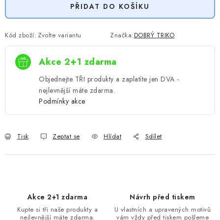
PŘIDAT DO KOŠÍKU
Kód zboží:
Zvolte variantu
Značka:
DOBRÝ TRIKO
Akce 2+1 zdarma
Objednejte TŘI produkty a zaplatíte jen DVA -
nejlevnější máte zdarma.
Podmínky akce
Tisk
Zeptat se
Hlídat
Sdílet
Akce 2+1 zdarma
Návrh před tiskem
Kupte si tři naše produkty a
U vlastních a upravených motivů
nejlevnější máte zdarma.
vám vždy před tiskem pošleme