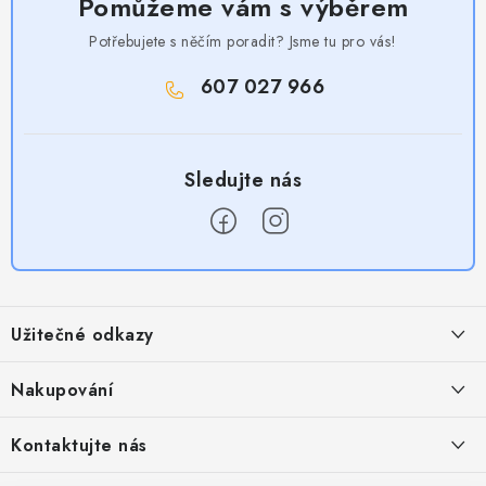
Pomůžeme vám s výběrem
Potřebujete s něčím poradit? Jsme tu pro vás!
607 027 966
Z
á
Užitečné odkazy
p
a
Obchodní podmínky
Nakupování
t
Zásady zpracování ochrany osobních údajů
í
Časté otázky
Kontaktujte nás
Provizní systém
Doprava a platba