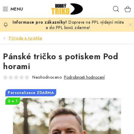
Přejít
Hleda
na
obsah
Doprava na PPL výdejní místa
PRO ŽENY
a do PPL boxů zdarma!
Příroda a turistika
PRO MUŽE
Pánské tričko s potiskem Pod
PRO DĚTI
horami
DOPLŇKY
Neohodnoceno
Podrobnosti hodnocení
PRO PÁRY
Personalizace ZDARMA
2 + 1
VLASTNÍ MOTIV
TRIČKA