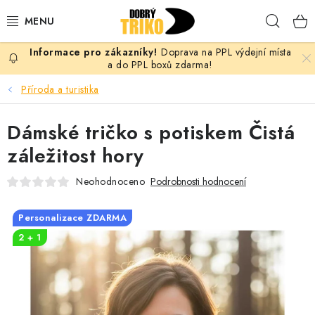
Přejít
Hleda
na
obsah
Doprava na PPL výdejní místa
PRO ŽENY
a do PPL boxů zdarma!
Příroda a turistika
PRO MUŽE
Dámské tričko s potiskem Čistá
PRO DĚTI
záležitost hory
DOPLŇKY
Neohodnoceno
Podrobnosti hodnocení
PRO PÁRY
Personalizace ZDARMA
2 + 1
VLASTNÍ MOTIV
TRIČKA