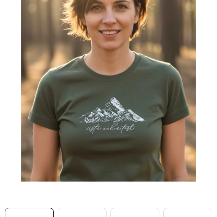
MIKINY
OKAMŽITĚ K ODBĚRU
B2B
MÁM SRDCE POMÁHÁM
VÁNOCE
PROVIZNÍ SYSTÉM
O nás
Časté otázky
Doprava a platba
Obchodní podmínky
Zásady zpracování ochrany osobních údajů
Napište nám
Kontakty