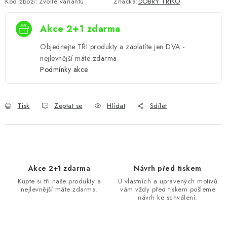
Kód zboží:
Zvolte variantu
Značka:
DOBRÝ TRIKO
Akce 2+1 zdarma
Objednejte TŘI produkty a zaplatíte jen DVA -
nejlevnější máte zdarma.
Podmínky akce
Tisk
Zeptat se
Hlídat
Sdílet
Akce 2+1 zdarma
Návrh před tiskem
Kupte si tři naše produkty a
U vlastních a upravených motivů
nejlevnější máte zdarma.
vám vždy před tiskem pošleme
návrh ke schválení.