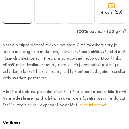
+ další (28)
2
100% bavlna - 160 g/m
Veselé a vtipné dámské tričko s potiskem Čistá záležitost hory je
ideálním a originálním dárkem, který zaručeně potěší vaše blízké při
různých příležitostech. Precizně zpracované tričko od Dobrý triko
přináší nejen kvalitní materiál, který zajišťuje pohodlné nošení po
celý den, ale také kreativní design, díky kterému bude jeho nositelka
vždy středem pozornosti.
Hledáte dárek na poslední chvíli? Tričko v černé nebo bílé barvě
Vám
odešleme již druhý pracovní den
(ostatní barvy na dotaz).
Stačí si zvolit službu
expresní odeslání
.
Více informací
Velikost