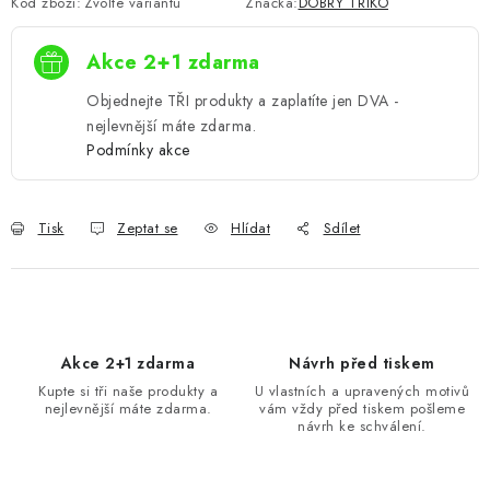
Kód zboží:
Zvolte variantu
Značka:
DOBRÝ TRIKO
Akce 2+1 zdarma
Objednejte TŘI produkty a zaplatíte jen DVA -
nejlevnější máte zdarma.
Podmínky akce
Tisk
Zeptat se
Hlídat
Sdílet
Akce 2+1 zdarma
Návrh před tiskem
Kupte si tři naše produkty a
U vlastních a upravených motivů
nejlevnější máte zdarma.
vám vždy před tiskem pošleme
návrh ke schválení.