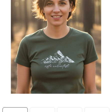
MIKINY
OKAMŽITĚ K ODBĚRU
B2B
MÁM SRDCE POMÁHÁM
VÁNOCE
PROVIZNÍ SYSTÉM
O nás
Časté otázky
Doprava a platba
Obchodní podmínky
Zásady zpracování ochrany osobních údajů
Napište nám
Kontakty