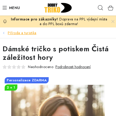
Přejít
Hleda
na
obsah
Doprava na PPL výdejní místa
PRO ŽENY
a do PPL boxů zdarma!
Příroda a turistika
PRO MUŽE
Dámské tričko s potiskem Čistá
PRO DĚTI
záležitost hory
DOPLŇKY
Neohodnoceno
Podrobnosti hodnocení
PRO PÁRY
Personalizace ZDARMA
2 + 1
VLASTNÍ MOTIV
TRIČKA