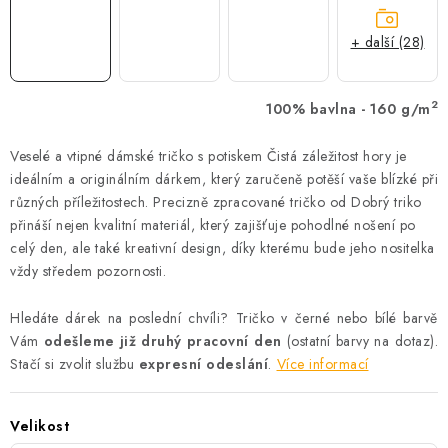
+ další (28)
2
100% bavlna - 160 g/m
Veselé a vtipné dámské tričko s potiskem Čistá záležitost hory je
ideálním a originálním dárkem, který zaručeně potěší vaše blízké při
různých příležitostech. Precizně zpracované tričko od Dobrý triko
přináší nejen kvalitní materiál, který zajišťuje pohodlné nošení po
celý den, ale také kreativní design, díky kterému bude jeho nositelka
vždy středem pozornosti.
Hledáte dárek na poslední chvíli? Tričko v černé nebo bílé barvě
Vám
odešleme již druhý pracovní den
(ostatní barvy na dotaz).
Stačí si zvolit službu
expresní odeslání
.
Více informací
Velikost