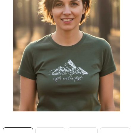
MIKINY
OKAMŽITĚ K ODBĚRU
B2B
MÁM SRDCE POMÁHÁM
VÁNOCE
PROVIZNÍ SYSTÉM
O nás
Časté otázky
Doprava a platba
Obchodní podmínky
Zásady zpracování ochrany osobních údajů
Napište nám
Kontakty