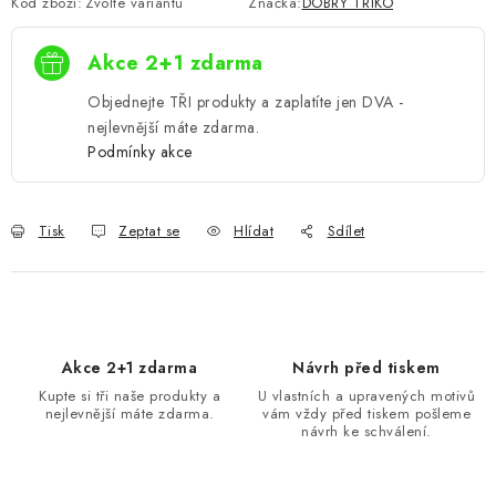
Kód zboží:
Zvolte variantu
Značka:
DOBRÝ TRIKO
Akce 2+1 zdarma
Objednejte TŘI produkty a zaplatíte jen DVA -
nejlevnější máte zdarma.
Podmínky akce
Tisk
Zeptat se
Hlídat
Sdílet
Akce 2+1 zdarma
Návrh před tiskem
Kupte si tři naše produkty a
U vlastních a upravených motivů
nejlevnější máte zdarma.
vám vždy před tiskem pošleme
návrh ke schválení.