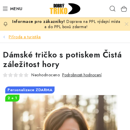
Přejít
Hleda
na
obsah
Doprava na PPL výdejní místa
PRO ŽENY
a do PPL boxů zdarma!
Příroda a turistika
PRO MUŽE
Dámské tričko s potiskem Čistá
PRO DĚTI
záležitost hory
DOPLŇKY
Neohodnoceno
Podrobnosti hodnocení
PRO PÁRY
Personalizace ZDARMA
2 + 1
VLASTNÍ MOTIV
TRIČKA