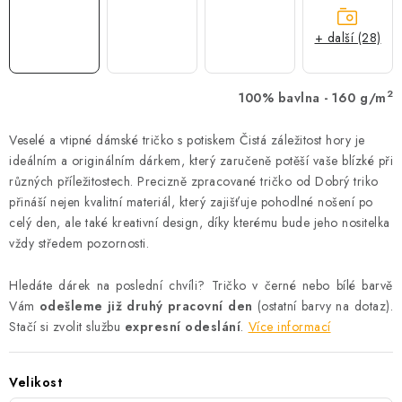
+ další (28)
2
100% bavlna - 160 g/m
Veselé a vtipné dámské tričko s potiskem Čistá záležitost hory je
ideálním a originálním dárkem, který zaručeně potěší vaše blízké při
různých příležitostech. Precizně zpracované tričko od Dobrý triko
přináší nejen kvalitní materiál, který zajišťuje pohodlné nošení po
celý den, ale také kreativní design, díky kterému bude jeho nositelka
vždy středem pozornosti.
Hledáte dárek na poslední chvíli? Tričko v černé nebo bílé barvě
Vám
odešleme již druhý pracovní den
(ostatní barvy na dotaz).
Stačí si zvolit službu
expresní odeslání
.
Více informací
Velikost