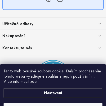
Z
á
Užitečné odkazy
p
a
Obchodní podmínky
Nakupování
t
Zásady zpracování ochrany osobních údajů
í
Časté otázky
Kontaktujte nás
Provizní systém
Doprava a platba
Napište nám
Partner stránek: Super plecháček
Podmínky akce 2 + 1 zdarma
Kontakty
Tento web používá soubory cookie. Dalším procházením
tohoto webu vyjadřujete souhlas s jejich používáním..
Více informací
zde
.
Nastavení