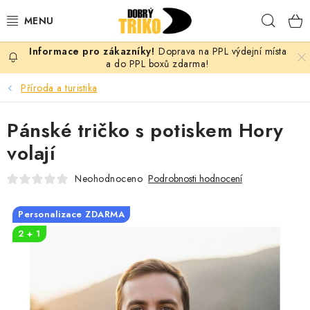
Přejít
Hleda
na
obsah
Doprava na PPL výdejní místa
PRO ŽENY
a do PPL boxů zdarma!
Příroda a turistika
PRO MUŽE
Pánské tričko s potiskem Hory
PRO DĚTI
volají
DOPLŇKY
Neohodnoceno
Podrobnosti hodnocení
PRO PÁRY
Personalizace ZDARMA
2 + 1
VLASTNÍ MOTIV
TRIČKA