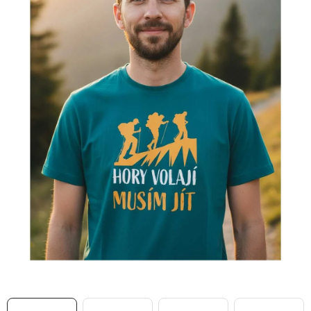
MIKINY
OKAMŽITĚ K ODBĚRU
B2B
MÁM SRDCE POMÁHÁM
VÁNOCE
PROVIZNÍ SYSTÉM
O nás
Časté otázky
Doprava a platba
Obchodní podmínky
Zásady zpracování ochrany osobních údajů
Napište nám
Kontakty