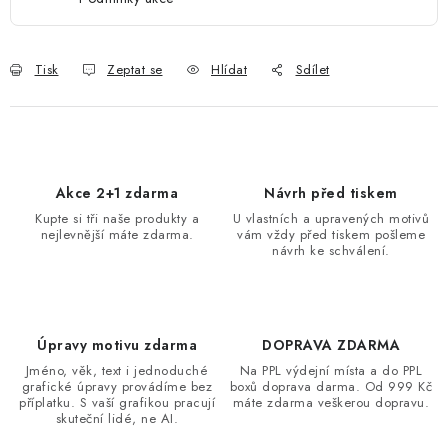
Tisk
Zeptat se
Hlídat
Sdílet
Akce 2+1 zdarma
Návrh před tiskem
Kupte si tři naše produkty a
U vlastních a upravených motivů
nejlevnější máte zdarma.
vám vždy před tiskem pošleme
návrh ke schválení.
Úpravy motivu zdarma
DOPRAVA ZDARMA
Jméno, věk, text i jednoduché
Na PPL výdejní místa a do PPL
grafické úpravy provádíme bez
boxů doprava darma. Od 999 Kč
příplatku. S vaší grafikou pracují
máte zdarma veškerou dopravu.
skuteční lidé, ne AI.