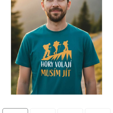
MIKINY
OKAMŽITĚ K ODBĚRU
B2B
MÁM SRDCE POMÁHÁM
VÁNOCE
PROVIZNÍ SYSTÉM
O nás
Časté otázky
Doprava a platba
Obchodní podmínky
Zásady zpracování ochrany osobních údajů
Napište nám
Kontakty