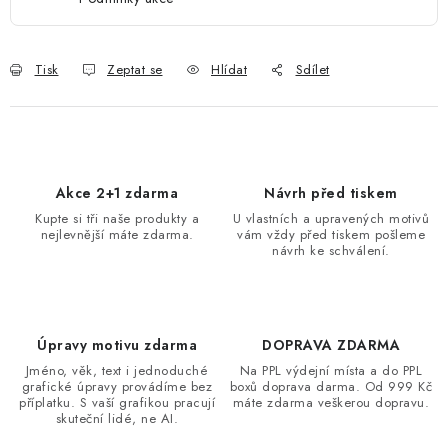
Tisk
Zeptat se
Hlídat
Sdílet
Akce 2+1 zdarma
Návrh před tiskem
Kupte si tři naše produkty a
U vlastních a upravených motivů
nejlevnější máte zdarma.
vám vždy před tiskem pošleme
návrh ke schválení.
Úpravy motivu zdarma
DOPRAVA ZDARMA
Jméno, věk, text i jednoduché
Na PPL výdejní místa a do PPL
grafické úpravy provádíme bez
boxů doprava darma. Od 999 Kč
příplatku. S vaší grafikou pracují
máte zdarma veškerou dopravu.
skuteční lidé, ne AI.