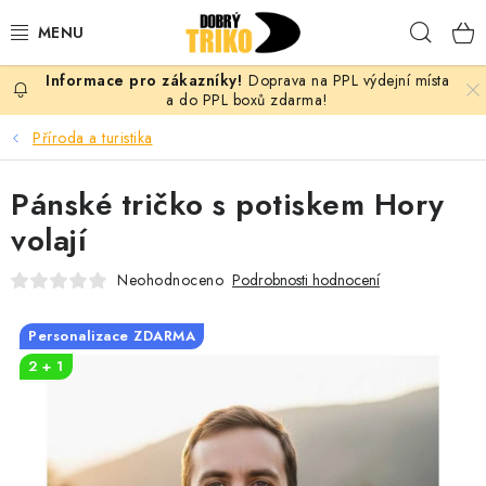
Přejít
Hleda
na
obsah
Doprava na PPL výdejní místa
PRO ŽENY
a do PPL boxů zdarma!
Příroda a turistika
PRO MUŽE
Pánské tričko s potiskem Hory
PRO DĚTI
volají
DOPLŇKY
Neohodnoceno
Podrobnosti hodnocení
PRO PÁRY
Personalizace ZDARMA
2 + 1
VLASTNÍ MOTIV
TRIČKA