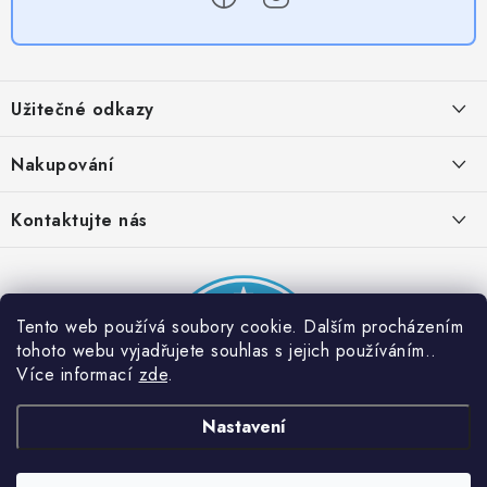
Z
á
Užitečné odkazy
p
a
Obchodní podmínky
Nakupování
t
Zásady zpracování ochrany osobních údajů
í
Časté otázky
Kontaktujte nás
Provizní systém
Doprava a platba
Napište nám
Partner stránek: Super plecháček
Podmínky akce 2 + 1 zdarma
Kontakty
Tento web používá soubory cookie. Dalším procházením
tohoto webu vyjadřujete souhlas s jejich používáním..
Více informací
zde
.
Nastavení