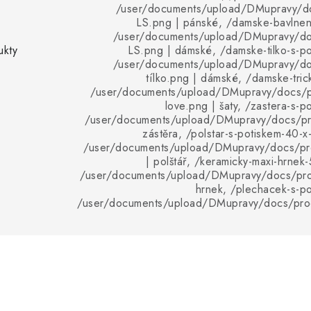
/user/documents/upload/DMupravy/d
LS.png | pánské, /damske-bavlnene-
/user/documents/upload/DMupravy/d
ukty
LS.png | dámské, /damske-tilko-s-pot
/user/documents/upload/DMupravy/d
tílko.png | dámské, /damske-trick
/user/documents/upload/DMupravy/docs/p
love.png | šaty, /zastera-s-po
/user/documents/upload/DMupravy/docs/pro
zástěra, /polstar-s-potiskem-40-x
/user/documents/upload/DMupravy/docs/pro
| polštář, /keramicky-maxi-hrnek-
/user/documents/upload/DMupravy/docs/pro
hrnek, /plechacek-s-pot
/user/documents/upload/DMupravy/docs/pro