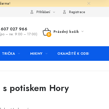
zdarma!
apište nám
Kontakty
Přihlášení
Registrace
607 027 966
Prázdný košík
(po – ne: 9:00 – 17:00)
NÁKUPNÍ
KOŠÍK
TRIČKA
MIKINY
OKAMŽITĚ K ODBĚRU
B
o s potiskem Hory