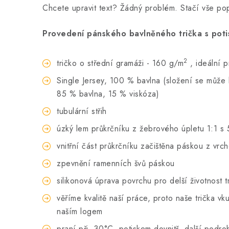
Chcete upravit text? Žádný problém. Stačí vše p
Provedení pánského bavlněného trička s poti
2
tričko o střední gramáži - 160 g/m
, ideální 
Single Jersey, 100 % bavlna (složení se může li
85 % bavlna, 15 % viskóza)
tubulární střih
úzký lem průkrčníku z žebrového úpletu 1:1 s 
vnitřní část průkrčníku začištěna páskou z vrc
zpevnění ramenních švů páskou
silikonová úprava povrchu pro delší životnost t
věříme kvalitě naší práce, proto naše trička 
naším logem
praní při
30°C, potiskem dovnitř, další podro