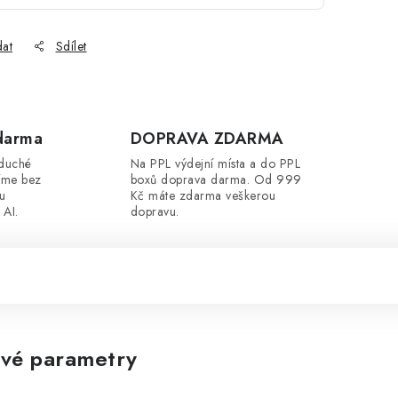
dat
Sdílet
darma
DOPRAVA ZDARMA
oduché
Na PPL výdejní místa a do PPL
íme bez
boxů doprava darma. Od 999
ou
Kč máte zdarma veškerou
 AI.
dopravu.
vé parametry