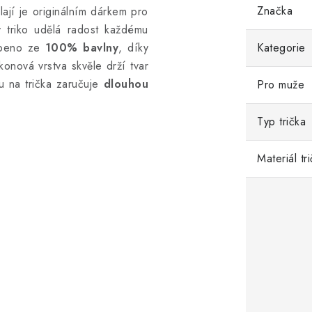
Značka
ají je originálním dárkem pro
ý triko udělá radost každému
obeno ze
100% bavlny
, díky
Kategorie
konová vrstva skvěle drží tvar
ku na trička zaručuje
dlouhou
Pro muže
Typ trička
Materiál tr