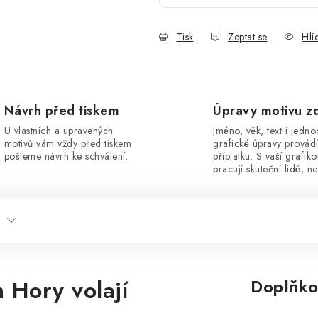
Tisk
Zeptat se
Hlí
Návrh před tiskem
Úpravy motivu z
U vlastních a upravených
Jméno, věk, text i jedn
motivů vám vždy před tiskem
grafické úpravy provád
pošleme návrh ke schválení.
příplatku. S vaší grafik
pracují skuteční lidé, ne
 Hory volají
Doplňko