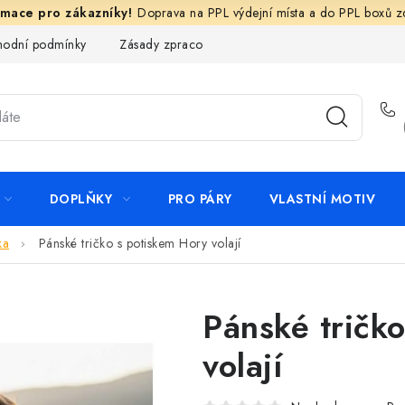
Doprava na PPL výdejní místa a do PPL boxů 
odní podmínky
Zásady zpracování ochrany osobních údajů
N
DOPLŇKY
PRO PÁRY
VLASTNÍ MOTIV
ka
Pánské tričko s potiskem Hory volají
Pánské tričk
volají