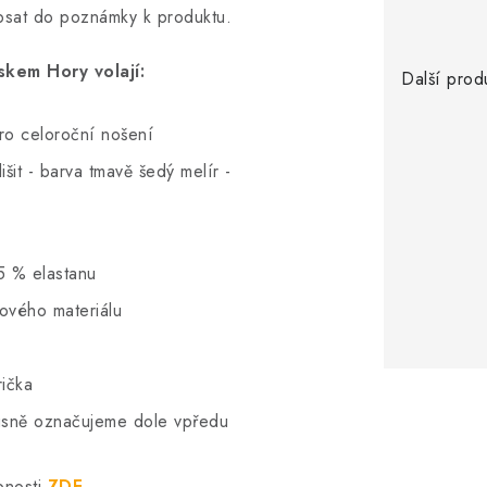
opsat do poznámky k produktu.
skem Hory volají:
Další prod
pro celoroční nošení
šit - barva tmavě šedý melír -
5 % elastanu
hového materiálu
rička
vkusně označujeme dole vpředu
bnosti
ZDE