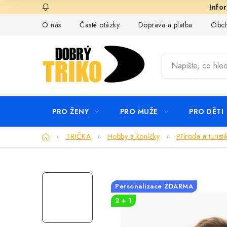
Přejít
na
O nás
Časté otázky
Doprava a platba
Obch
obsah
PRO ŽENY
PRO MUŽE
PRO DĚTI
Domů
TRIČKA
Hobby a koníčky
Příroda a turisti
Personalizace ZDARMA
2 + 1