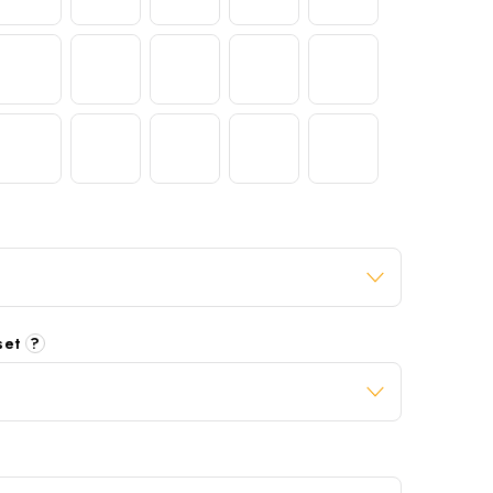
 set
?