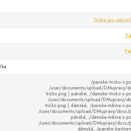
Trička pro milovní
Pá
Pá
ička
/panske-tricko-s-po
/user/documents/upload/DMupravy/d
tričko.png | pánské, /damske-tricko-s-po
/user/documents/upload/DMupravy/d
tričko.png | dámské, /panska-mikina-s-po
/user/documents/upload/DMupravy/docs/pr
pánská, /damska-mikina-s-pot
/user/documents/upload/DMupravy/docs/pr
dámská, /panske-bavlnene-