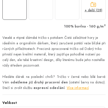
+ další (28)
2
100% bavlna - 160 g/m
Veselé a vtipné dámské tričko s potiskem Čistá záležitost hory je
ideálním a originálním dárkem, který zaručeně potěší vaše blízké při
různých příležitostech. Precizně zpracované tričko od Dobrý triko
přináší nejen kvalitní materiál, který zajišťuje pohodlné nošení po
celý den, ale také kreativní design, díky kterému bude jeho nositelka
vždy středem pozornosti.
Hledáte dárek na poslední chvíli? Tričko v černé nebo bílé barvě
Vám
odešleme již druhý pracovní den
(ostatní barvy na dotaz).
Stačí si zvolit službu
expresní odeslání
.
Více informací
Velikost