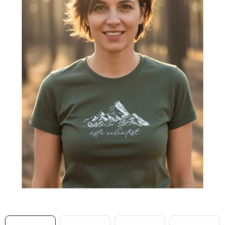
MIKINY
OKAMŽITĚ K ODBĚRU
B2B
MÁM SRDCE POMÁHÁM
VÁNOCE
PROVIZNÍ SYSTÉM
O nás
Časté otázky
Doprava a platba
Obchodní podmínky
Zásady zpracování ochrany osobních údajů
Napište nám
Kontakty