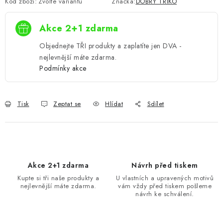
Kód zboží:
Zvolte variantu
Značka:
DOBRÝ TRIKO
Akce 2+1 zdarma
Objednejte TŘI produkty a zaplatíte jen DVA -
nejlevnější máte zdarma.
Podmínky akce
Tisk
Zeptat se
Hlídat
Sdílet
Akce 2+1 zdarma
Návrh před tiskem
Kupte si tři naše produkty a
U vlastních a upravených motivů
nejlevnější máte zdarma.
vám vždy před tiskem pošleme
návrh ke schválení.