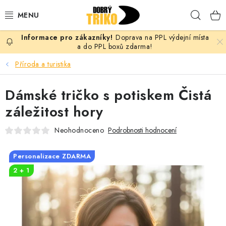
Přejít
Hleda
na
obsah
Doprava na PPL výdejní místa
PRO ŽENY
a do PPL boxů zdarma!
Příroda a turistika
PRO MUŽE
Dámské tričko s potiskem Čistá
PRO DĚTI
záležitost hory
DOPLŇKY
Neohodnoceno
Podrobnosti hodnocení
PRO PÁRY
Personalizace ZDARMA
2 + 1
VLASTNÍ MOTIV
TRIČKA