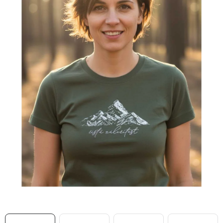
MIKINY
OKAMŽITĚ K ODBĚRU
B2B
MÁM SRDCE POMÁHÁM
VÁNOCE
PROVIZNÍ SYSTÉM
O nás
Časté otázky
Doprava a platba
Obchodní podmínky
Zásady zpracování ochrany osobních údajů
Napište nám
Kontakty