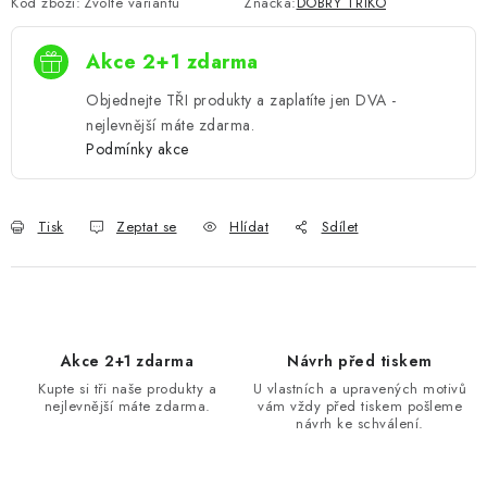
Kód zboží:
Zvolte variantu
Značka:
DOBRÝ TRIKO
Akce 2+1 zdarma
Objednejte TŘI produkty a zaplatíte jen DVA -
nejlevnější máte zdarma.
Podmínky akce
Tisk
Zeptat se
Hlídat
Sdílet
Akce 2+1 zdarma
Návrh před tiskem
Kupte si tři naše produkty a
U vlastních a upravených motivů
nejlevnější máte zdarma.
vám vždy před tiskem pošleme
návrh ke schválení.