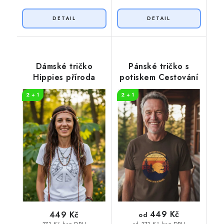
Dámské tričko
Pánské tričko s
Hippies příroda
potiskem Cestování
2 + 1
2 + 1
449 Kč
449 Kč
od