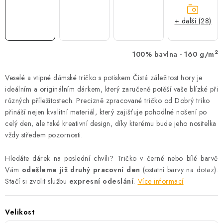
+ další (28)
2
100% bavlna - 160 g/m
Veselé a vtipné dámské tričko s potiskem Čistá záležitost hory je
ideálním a originálním dárkem, který zaručeně potěší vaše blízké při
různých příležitostech. Precizně zpracované tričko od Dobrý triko
přináší nejen kvalitní materiál, který zajišťuje pohodlné nošení po
celý den, ale také kreativní design, díky kterému bude jeho nositelka
vždy středem pozornosti.
Hledáte dárek na poslední chvíli? Tričko v černé nebo bílé barvě
Vám
odešleme již druhý pracovní den
(ostatní barvy na dotaz).
Stačí si zvolit službu
expresní odeslání
.
Více informací
Velikost