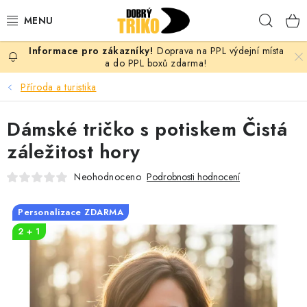
Přejít
Hleda
na
obsah
Doprava na PPL výdejní místa
PRO ŽENY
a do PPL boxů zdarma!
Příroda a turistika
PRO MUŽE
Dámské tričko s potiskem Čistá
PRO DĚTI
záležitost hory
DOPLŇKY
Neohodnoceno
Podrobnosti hodnocení
PRO PÁRY
Personalizace ZDARMA
2 + 1
VLASTNÍ MOTIV
TRIČKA