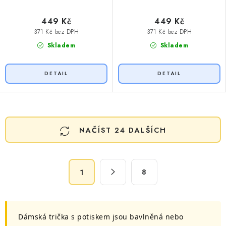
449 Kč
449 Kč
371 Kč bez DPH
371 Kč bez DPH
Skladem
Skladem
O
NAČÍST 24 DALŠÍCH
v
l
á
S
d
8
1
t
a
r
c
á
n
í
Dámská trička s potiskem jsou bavlněná nebo
k