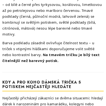
– od bílé a černé přes tyrkysovou, korálovou, limetkovou
až po petrolejovou nebo marlboro červenou. Tmavé
podklady (černá, půlnoční modrá, lahvově zelená) se
kombinují se světlým potiskem, světlé podklady (bílá,
citrónová, mátová) nesou lépe barevné nebo tmavé
motivy.
Barva podkladu zásadně ovlivňuje čitelnost textu – u
triček s vtipnými hláškami doporučujeme volit světlé
nebo kontrastní barvy.
Na tmavém tričku je bílý text
čitelnější než barevný potisk.
KDY A PRO KOHO DÁMSKÁ TRIČKA S
POTISKEM NEJČASTĚJI HLEDÁTE
Nejčastěji přicházejí zákazníci se dvěma situacemi: hledají
dárek k narozeninám pro kamarádku, kolegyni nebo