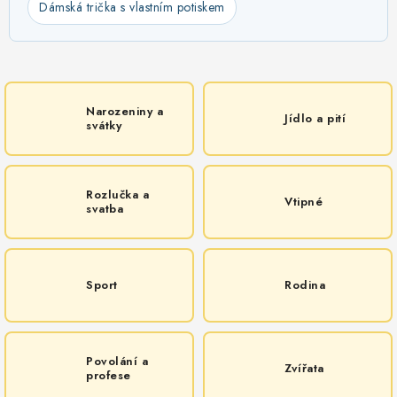
Dámská trička s vlastním potiskem
Narozeniny a
Jídlo a pití
svátky
Rozlučka a
Vtipné
svatba
Sport
Rodina
Povolání a
Zvířata
profese