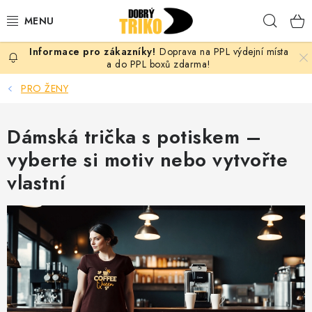
Přejít
Hleda
na
obsah
Doprava na PPL výdejní místa
PRO ŽENY
a do PPL boxů zdarma!
PRO ŽENY
PRO MUŽE
Dámská trička s potiskem –
PRO DĚTI
vyberte si motiv nebo vytvořte
DOPLŇKY
vlastní
PRO PÁRY
VLASTNÍ MOTIV
TRIČKA