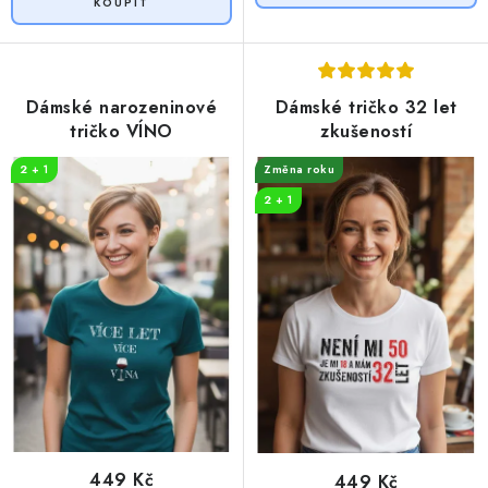
Dámské narozeninové
Dámské tričko 32 let
tričko VÍNO
zkušeností
2 + 1
Změna roku
2 + 1
449 Kč
449 Kč