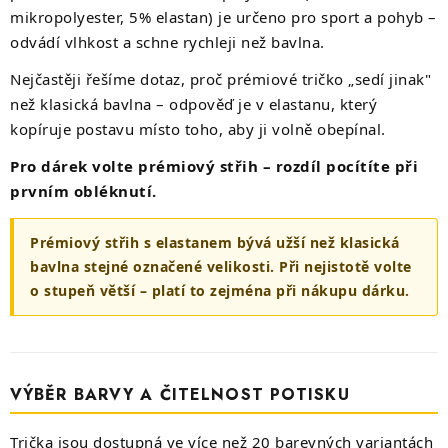
mikropolyester, 5% elastan) je určeno pro sport a pohyb –
odvádí vlhkost a schne rychleji než bavlna.
Nejčastěji řešíme dotaz, proč prémiové tričko „sedí jinak"
než klasická bavlna – odpověď je v elastanu, který
kopíruje postavu místo toho, aby ji volně obepínal.
Pro dárek volte prémiový střih – rozdíl pocítíte při
prvním obléknutí.
Prémiový střih s elastanem bývá užší než klasická
bavlna stejné označené velikosti. Při nejistotě volte
o stupeň větší – platí to zejména při nákupu dárku.
VÝBĚR BARVY A ČITELNOST POTISKU
Trička jsou dostupná ve více než 20 barevných variantách