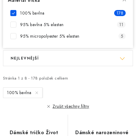
Materiál trička
100% bavlna
178
95% bavlna 5% elastan
11
95% micropolyester 5% elastan
5
V
Ř
NEJLEVNĚJŠÍ
ý
a
p
z
i
e
Stránka
1
z
8
-
178
položek celkem
s
n
100% bavlna
p
í
r
p
Zrušit všechny filtry
o
r
d
o
u
d
Dámské tričko Život
Dámské narozeninové