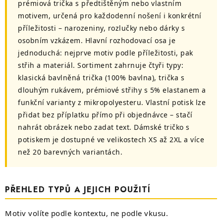
p
prémiová trička s předtištěným nebo vlastním
o
r
motivem, určená pro každodenní nošení i konkrétní
v
v
příležitosti – narozeniny, rozlučky nebo dárky s
á
k
osobním vzkázem. Hlavní rozhodovací osa je
n
y
jednoduchá: nejprve motiv podle příležitosti, pak
í
v
střih a materiál. Sortiment zahrnuje čtyři typy:
ý
klasická bavlněná trička (100% bavlna), trička s
p
dlouhým rukávem, prémiové střihy s 5% elastanem a
i
funkční varianty z mikropolyesteru. Vlastní potisk lze
s
přidat bez příplatku přímo při objednávce – stačí
u
nahrát obrázek nebo zadat text. Dámské tričko s
potiskem je dostupné ve velikostech XS až 2XL a více
než 20 barevných variantách.
PŘEHLED TYPŮ A JEJICH POUŽITÍ
Motiv volíte podle kontextu, ne podle vkusu.