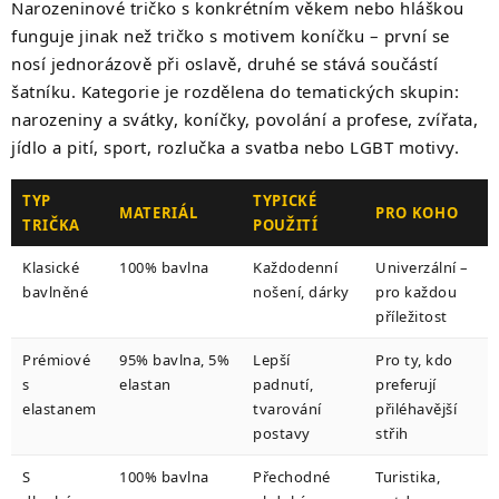
Narozeninové tričko s konkrétním věkem nebo hláškou
funguje jinak než tričko s motivem koníčku – první se
nosí jednorázově při oslavě, druhé se stává součástí
šatníku. Kategorie je rozdělena do tematických skupin:
narozeniny a svátky, koníčky, povolání a profese, zvířata,
jídlo a pití, sport, rozlučka a svatba nebo LGBT motivy.
TYP
TYPICKÉ
MATERIÁL
PRO KOHO
TRIČKA
POUŽITÍ
Klasické
100% bavlna
Každodenní
Univerzální –
bavlněné
nošení, dárky
pro každou
příležitost
Prémiové
95% bavlna, 5%
Lepší
Pro ty, kdo
s
elastan
padnutí,
preferují
elastanem
tvarování
přiléhavější
postavy
střih
S
100% bavlna
Přechodné
Turistika,