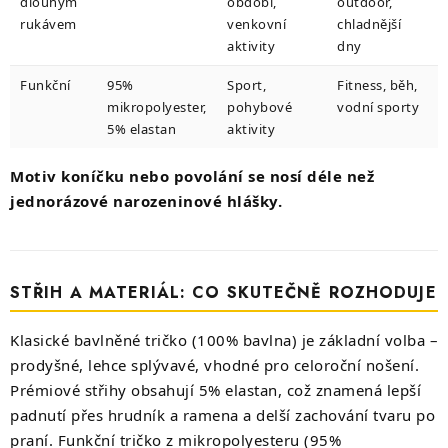
dlouhým
období,
outdoor,
rukávem
venkovní
chladnější
aktivity
dny
Funkční
95%
Sport,
Fitness, běh,
mikropolyester,
pohybové
vodní sporty
5% elastan
aktivity
Motiv koníčku nebo povolání se nosí déle než
jednorázové narozeninové hlášky.
STŘIH A MATERIÁL: CO SKUTEČNĚ ROZHODUJE
Klasické bavlněné tričko (100% bavlna) je základní volba –
prodyšné, lehce splývavé, vhodné pro celoroční nošení.
Prémiové střihy obsahují 5% elastan, což znamená lepší
padnutí přes hrudník a ramena a delší zachování tvaru po
praní. Funkční tričko z mikropolyesteru (95%