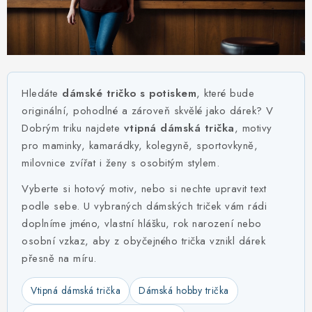
MIKINY
OKAMŽITĚ K ODBĚRU
B2B
Hledáte
dámské tričko s potiskem
, které bude
MÁM SRDCE POMÁHÁM
originální, pohodlné a zároveň skvělé jako dárek? V
Dobrým triku najdete
vtipná dámská trička
, motivy
pro maminky, kamarádky, kolegyně, sportovkyně,
VÁNOCE
milovnice zvířat i ženy s osobitým stylem.
PROVIZNÍ SYSTÉM
Vyberte si hotový motiv, nebo si nechte upravit text
podle sebe. U vybraných dámských triček vám rádi
O nás
Časté otázky
Doprava a platba
doplníme jméno, vlastní hlášku, rok narození nebo
osobní vzkaz, aby z obyčejného trička vznikl dárek
Obchodní podmínky
přesně na míru.
Zásady zpracování ochrany osobních údajů
Napište nám
Kontakty
Vtipná dámská trička
Dámská hobby trička