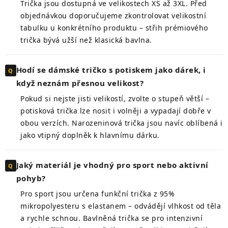
Trička jsou dostupná ve velikostech XS až 3XL. Před
objednávkou doporučujeme zkontrolovat velikostní
tabulku u konkrétního produktu – střih prémiového
trička bývá užší než klasická bavlna.
Hodí se dámské tričko s potiskem jako dárek, i
když neznám přesnou velikost?
Pokud si nejste jisti velikostí, zvolte o stupeň větší –
potisková trička lze nosit i volněji a vypadají dobře v
obou verzích. Narozeninová trička jsou navíc oblíbená i
jako vtipný doplněk k hlavnímu dárku.
Jaký materiál je vhodný pro sport nebo aktivní
pohyb?
Pro sport jsou určena funkční trička z 95%
mikropolyesteru s elastanem – odvádějí vlhkost od těla
a rychle schnou. Bavlněná trička se pro intenzivní