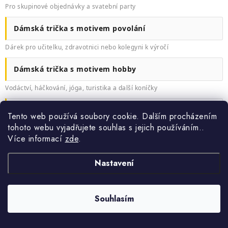
Pro skupinové objednávky a svatební party
Dámská trička s motivem povolání
Dárek pro učitelku, zdravotnici nebo kolegyni k výročí
Dámská trička s motivem hobby
Vodáctví, háčkování, jóga, turistika a další koníčky
Dámská tílka s potiskem
Tento web používá soubory cookie. Dalším procházením
tohoto webu vyjadřujete souhlas s jejich používáním..
Letní nebo sportovnější alternativa ke klasickému tričku
Více informací
zde
.
Nastavení
CO JE DOBRÉ VĚDĚT
Souhlasím
CO V PRAXI ROZHODUJE
Nejdůležitější je příležitost, ne motiv samotný.