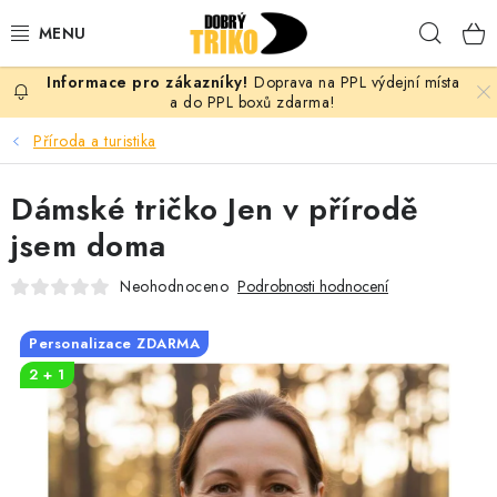
Přejít
Hleda
na
obsah
Doprava na PPL výdejní místa
PRO ŽENY
a do PPL boxů zdarma!
Příroda a turistika
PRO MUŽE
Dámské tričko Jen v přírodě
PRO DĚTI
jsem doma
DOPLŇKY
Neohodnoceno
Podrobnosti hodnocení
PRO PÁRY
Personalizace ZDARMA
2 + 1
VLASTNÍ MOTIV
TRIČKA