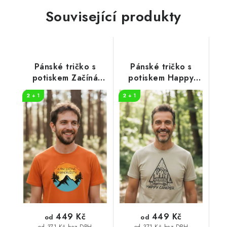
Související produkty
Pánské tričko s
Pánské tričko s
potiskem Začíná
potiskem Happy
dobrodružství
camper
2 + 1
2 + 1
449 Kč
449 Kč
od
od
od 371 Kč bez DPH
od 371 Kč bez DPH