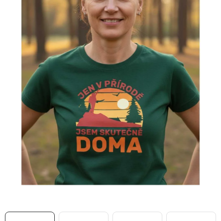
MIKINY
OKAMŽITĚ K ODBĚRU
B2B
MÁM SRDCE POMÁHÁM
VÁNOCE
PROVIZNÍ SYSTÉM
O nás
Časté otázky
Doprava a platba
Obchodní podmínky
Zásady zpracování ochrany osobních údajů
Napište nám
Kontakty