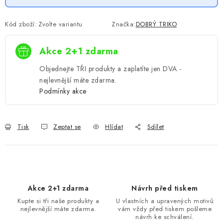
Kód zboží:
Zvolte variantu
Značka:
DOBRÝ TRIKO
Akce 2+1 zdarma
Objednejte TŘI produkty a zaplatíte jen DVA -
nejlevnější máte zdarma.
Podmínky akce
Tisk
Zeptat se
Hlídat
Sdílet
Akce 2+1 zdarma
Návrh před tiskem
Kupte si tři naše produkty a
U vlastních a upravených motivů
nejlevnější máte zdarma.
vám vždy před tiskem pošleme
návrh ke schválení.