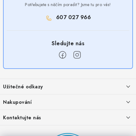
Potřebujete s něčím poradit? Jsme tu pro vás!
607 027 966
Z
á
Užitečné odkazy
p
a
Obchodní podmínky
Nakupování
t
Zásady zpracování ochrany osobních údajů
í
Časté otázky
Kontaktujte nás
Provizní systém
Doprava a platba
Napište nám
Partner stránek: Super plecháček