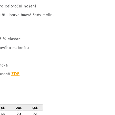
pro celoroční nošení
šit - barva tmavě šedý melír -
5 % elastanu
hového materiálu
rička
bnosti
ZDE