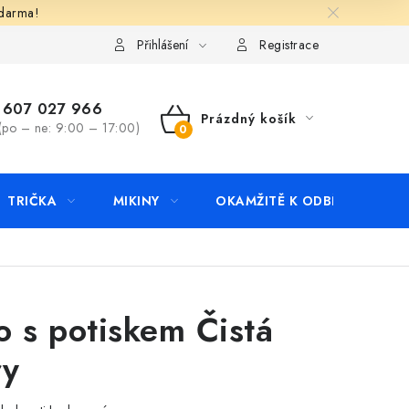
zdarma!
apište nám
Kontakty
Přihlášení
Registrace
607 027 966
Prázdný košík
(po – ne: 9:00 – 17:00)
NÁKUPNÍ
KOŠÍK
TRIČKA
MIKINY
OKAMŽITĚ K ODBĚRU
B
o s potiskem Čistá
ry