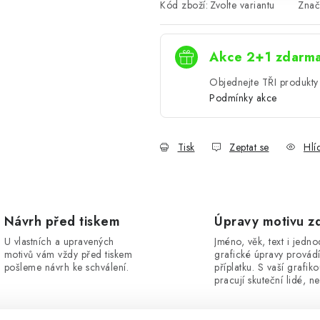
Kód zboží:
Zvolte variantu
Znač
Akce 2+1 zdarm
Objednejte TŘI produkty 
Podmínky akce
Tisk
Zeptat se
Hlí
Návrh před tiskem
Úpravy motivu z
U vlastních a upravených
Jméno, věk, text i jedn
motivů vám vždy před tiskem
grafické úpravy provád
pošleme návrh ke schválení.
příplatku. S vaší grafik
pracují skuteční lidé, ne