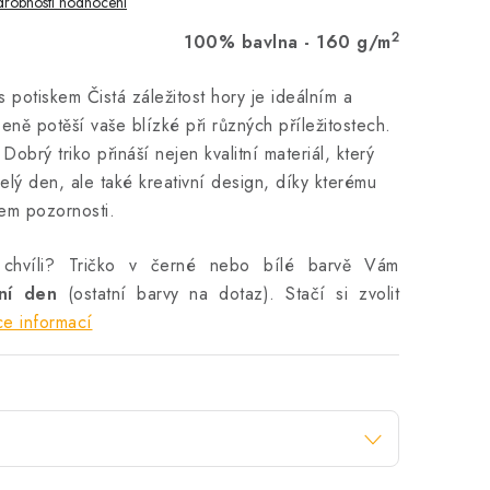
robnosti hodnocení
2
100% bavlna - 160 g/m
 potiskem Čistá záležitost hory je ideálním a
eně potěší vaše blízké při různých příležitostech.
obrý triko přináší nejen kvalitní materiál, který
elý den, ale také kreativní design, díky kterému
dem pozornosti.
 chvíli? Tričko v černé nebo bílé barvě Vám
vní den
(ostatní barvy na dotaz). Stačí si zvolit
ce informací