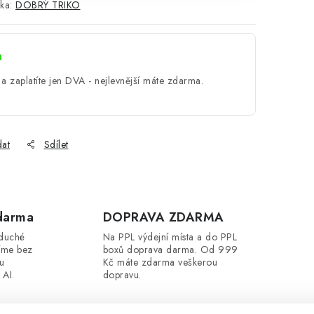
ka:
DOBRÝ TRIKO
a
a zaplatíte jen DVA - nejlevnější máte zdarma.
dat
Sdílet
darma
DOPRAVA ZDARMA
oduché
Na PPL výdejní místa a do PPL
íme bez
boxů doprava darma. Od 999
ou
Kč máte zdarma veškerou
 AI.
dopravu.