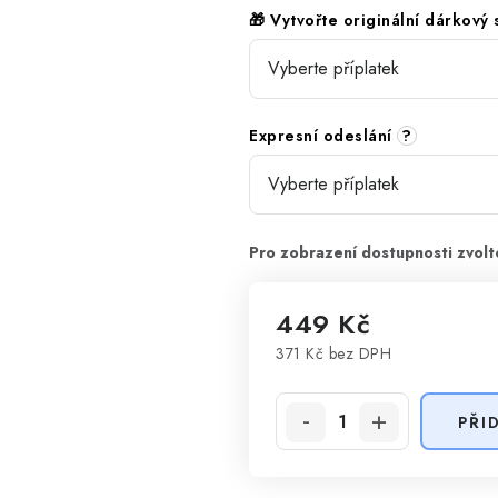
🎁 Vytvořte originální dárkový
Expresní odeslání
?
449 Kč
371 Kč
bez DPH
Měrná cena:
PŘI