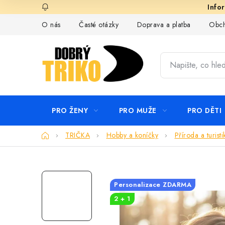
Přejít
na
O nás
Časté otázky
Doprava a platba
Obch
obsah
PRO ŽENY
PRO MUŽE
PRO DĚTI
Domů
TRIČKA
Hobby a koníčky
Příroda a turisti
Personalizace ZDARMA
2 + 1