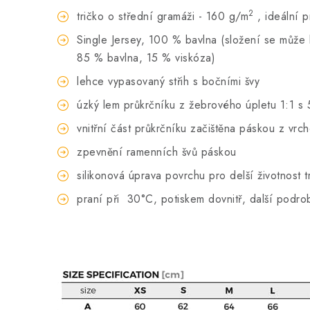
2
tričko o střední gramáži - 160 g/m
, ideální 
Single Jersey, 100 % bavlna (složení se může li
85 % bavlna, 15 % viskóza)
lehce vypasovaný střih s bočními švy
úzký lem průkrčníku z žebrového úpletu 1:1 s 
vnitřní část průkrčníku začištěna páskou z vrc
zpevnění ramenních švů páskou
silikonová úprava povrchu pro delší životnost t
praní při
30°C, potiskem dovnitř, další podro