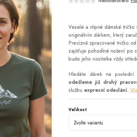
Neohodnoceno
Pod
Veselé a vtipné dámské tričko s
originálním dárkem, který zaruč
Precizně zpracované tričko od D
zajišťuje pohodlné nošení po c
bude jeho nositelka vždy stře
Hledáte dárek na poslední
odešleme již druhý praco
službu
expresní odeslání
.
Ví
Velikost