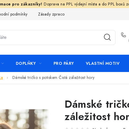
Doprava na PPL výdejní místa a do PPL boxů 
odní podmínky
Zásady zpracování ochrany osobních údajů
N
DOPLŇKY
PRO PÁRY
VLASTNÍ MOTIV
ka
Dámské tričko s potiskem Čistá záležitost hory
Dámské tričk
záležitost ho