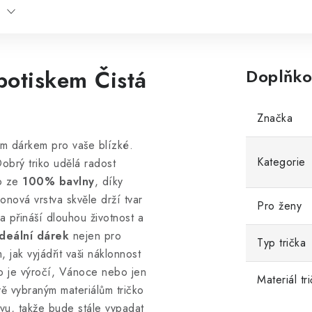
potiskem Čistá
Doplňko
Značka
ním dárkem pro vaše blízké.
Kategorie
Dobrý triko udělá radost
o ze
100% bavlny
, díky
onová vrstva skvěle drží tvar
Pro ženy
čka přináší dlouhou životnost a
deální dárek
nejen pro
Typ trička
 jak vyjádřit vaši náklonnost
ako je výročí, Vánoce nebo jen
Materiál tr
vě vybraným materiálům tričko
arvu, takže bude stále vypadat