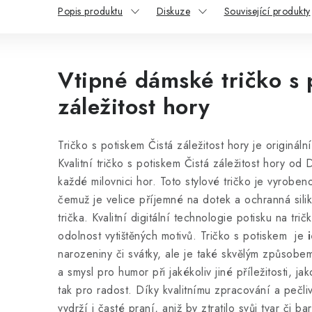
Popis produktu
Diskuze
Související produkty
Vtipné dámské tričko s 
záležitost hory
Tričko s potiskem Čistá záležitost hory je originál
Kvalitní tričko s potiskem Čistá záležitost hory od 
každé milovnici hor. Toto stylové tričko
je vyroben
čemuž je velice příjemné na dotek a ochranná silik
trička. Kvalitní digitální technologie potisku na tri
odolnost vytištěných motivů. Tričko s potiskem je
i
narozeniny či svátky, ale je také skvělým způsobem,
a smysl pro humor při jakékoliv jiné příležitosti, j
tak pro radost. Díky kvalitnímu zpracování a pečli
vydrží i časté praní, aniž by ztratilo svůj tvar či b