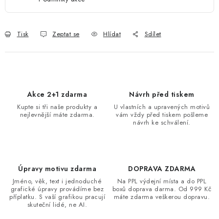
Tisk
Zeptat se
Hlídat
Sdílet
Akce 2+1 zdarma
Návrh před tiskem
Kupte si tři naše produkty a
U vlastních a upravených motivů
nejlevnější máte zdarma.
vám vždy před tiskem pošleme
návrh ke schválení.
Úpravy motivu zdarma
DOPRAVA ZDARMA
Jméno, věk, text i jednoduché
Na PPL výdejní místa a do PPL
grafické úpravy provádíme bez
boxů doprava darma. Od 999 Kč
příplatku. S vaší grafikou pracují
máte zdarma veškerou dopravu.
skuteční lidé, ne AI.