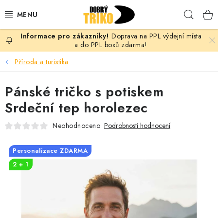
Přejít
Hleda
na
obsah
Doprava na PPL výdejní místa
PRO ŽENY
a do PPL boxů zdarma!
Příroda a turistika
PRO MUŽE
Pánské tričko s potiskem
PRO DĚTI
Srdeční tep horolezec
DOPLŇKY
Neohodnoceno
Podrobnosti hodnocení
PRO PÁRY
Personalizace ZDARMA
2 + 1
VLASTNÍ MOTIV
TRIČKA