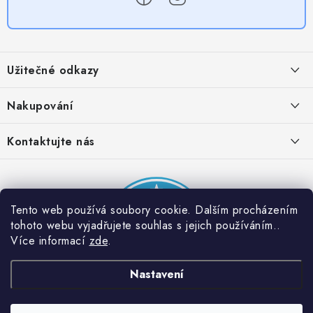
Z
á
Užitečné odkazy
p
a
Obchodní podmínky
Nakupování
t
Zásady zpracování ochrany osobních údajů
í
Časté otázky
Kontaktujte nás
Provizní systém
Doprava a platba
Napište nám
Partner stránek: Super plecháček
Podmínky akce 2 + 1 zdarma
Kontakty
Tento web používá soubory cookie. Dalším procházením
tohoto webu vyjadřujete souhlas s jejich používáním..
Více informací
zde
.
Nastavení