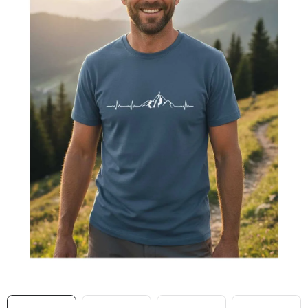
MIKINY
OKAMŽITĚ K ODBĚRU
B2B
MÁM SRDCE POMÁHÁM
VÁNOCE
PROVIZNÍ SYSTÉM
O nás
Časté otázky
Doprava a platba
Obchodní podmínky
Zásady zpracování ochrany osobních údajů
Napište nám
Kontakty