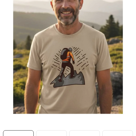
MIKINY
OKAMŽITĚ K ODBĚRU
B2B
MÁM SRDCE POMÁHÁM
VÁNOCE
PROVIZNÍ SYSTÉM
O nás
Časté otázky
Doprava a platba
Obchodní podmínky
Zásady zpracování ochrany osobních údajů
Napište nám
Kontakty