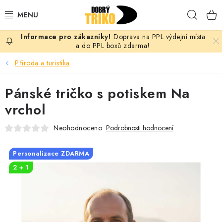
Přejít
Hleda
na
obsah
Doprava na PPL výdejní místa
PRO ŽENY
a do PPL boxů zdarma!
Příroda a turistika
PRO MUŽE
Pánské tričko s potiskem Na
PRO DĚTI
vrchol
DOPLŇKY
Neohodnoceno
Podrobnosti hodnocení
PRO PÁRY
Personalizace ZDARMA
2 + 1
VLASTNÍ MOTIV
TRIČKA