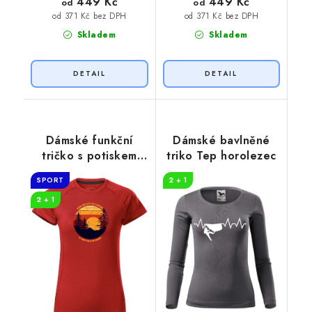
449 Kč
449 Kč
od
od
od 371 Kč bez DPH
od 371 Kč bez DPH
Skladem
Skladem
Dámské funkční
Dámské bavlněné
tričko s potiskem
triko Tep horolezec
Cestování
SPORT
2 + 1
2 + 1