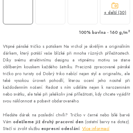
+ další (30)
2
100% bavlna - 160 g/m
Vtipné pánské tričko s potiskem Na vrchol je skvělým a originálním
dárkem, který potěší vaše blízké při mnoha různých příležitostech.
Díky svému atraktivnímu designu a vtipnému motivu se stane
oblíbeným kouskem každého šatníku. Precizně zpracované pánské
tričko pro turisty od Dobrý triko nabízí nejen styl a originalitu, ale
také vysokou úroveň pohodlí, kterou ocení jeho nositel při
každodenním nošení. Radost s ním uděláte nejen k narozeninám
nebo svátku, ale také při jakékoliv jiné příležitosti, kdy chcete vyjádřit
svou náklonnost a pobavit obdarovaného.
Hledáte dárek na poslední chvíli? Tričko v černé nebo bílé barvě
Vám
odešleme již druhý pracovní den
(ostatní barvy na dotaz).
Stačí si zvolit službu
expresní odeslání
.
Více informací