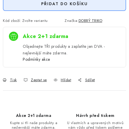
PŘIDAT DO KOŠÍKU
Kód zboží:
Zvolte variantu
Značka:
DOBRÝ TRIKO
Akce 2+1 zdarma
Objednejte TŘI produkty a zaplatíte jen DVA -
nejlevnější máte zdarma.
Podmínky akce
Tisk
Zeptat se
Hlídat
Sdílet
Akce 2+1 zdarma
Návrh před tiskem
Kupte si tři naše produkty a
U vlastních a upravených motivů
nejlevnější máte zdarma.
vám vždy před tiskem pošleme