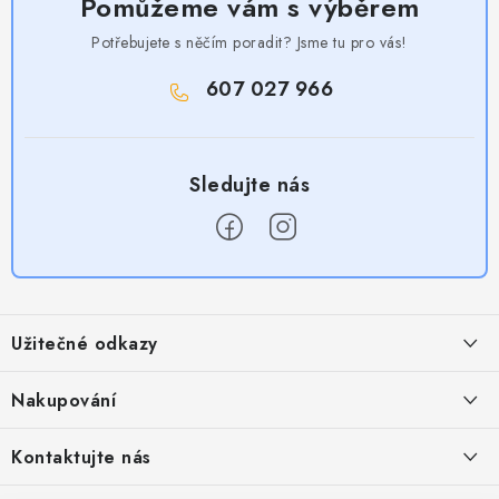
Pomůžeme vám s výběrem
Potřebujete s něčím poradit? Jsme tu pro vás!
607 027 966
Z
á
Užitečné odkazy
p
a
Obchodní podmínky
Nakupování
t
Zásady zpracování ochrany osobních údajů
í
Časté otázky
Kontaktujte nás
Provizní systém
Doprava a platba