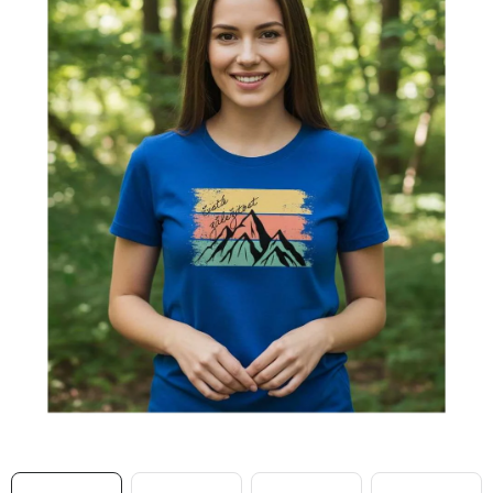
MIKINY
OKAMŽITĚ K ODBĚRU
B2B
MÁM SRDCE POMÁHÁM
VÁNOCE
PROVIZNÍ SYSTÉM
O nás
Časté otázky
Doprava a platba
Obchodní podmínky
Zásady zpracování ochrany osobních údajů
Napište nám
Kontakty