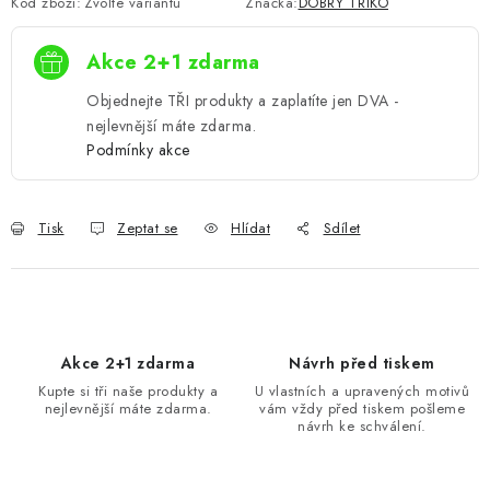
Kód zboží:
Zvolte variantu
Značka:
DOBRÝ TRIKO
Akce 2+1 zdarma
Objednejte TŘI produkty a zaplatíte jen DVA -
nejlevnější máte zdarma.
Podmínky akce
Tisk
Zeptat se
Hlídat
Sdílet
Akce 2+1 zdarma
Návrh před tiskem
Kupte si tři naše produkty a
U vlastních a upravených motivů
nejlevnější máte zdarma.
vám vždy před tiskem pošleme
návrh ke schválení.