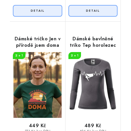
Dámské tričko Jen v
Dámské bavlněné
přírodě jsem doma
triko Tep horolezec
2 + 1
2 + 1
449 Kč
489 Kč