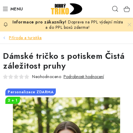
Přejít
Hleda
na
obsah
Doprava na PPL výdejní místa
PRO ŽENY
a do PPL boxů zdarma!
Příroda a turistika
PRO MUŽE
Dámské tričko s potiskem Čistá
PRO DĚTI
záležitost pruhy
DOPLŇKY
Neohodnoceno
Podrobnosti hodnocení
PRO PÁRY
Personalizace ZDARMA
2 + 1
VLASTNÍ MOTIV
TRIČKA