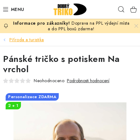
Přejít
Hleda
na
obsah
Doprava na PPL výdejní místa
PRO ŽENY
a do PPL boxů zdarma!
Příroda a turistika
PRO MUŽE
Pánské tričko s potiskem Na
PRO DĚTI
vrchol
DOPLŇKY
Neohodnoceno
Podrobnosti hodnocení
PRO PÁRY
Personalizace ZDARMA
2 + 1
VLASTNÍ MOTIV
TRIČKA