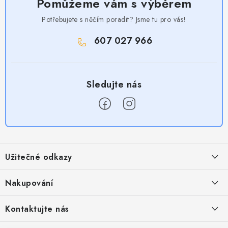
Pomůžeme vám s výběrem
Potřebujete s něčím poradit? Jsme tu pro vás!
607 027 966
Z
á
Užitečné odkazy
p
a
Obchodní podmínky
Nakupování
t
Zásady zpracování ochrany osobních údajů
í
Časté otázky
Kontaktujte nás
Provizní systém
Doprava a platba