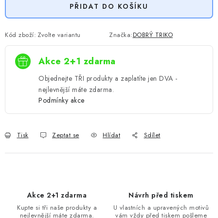
PŘIDAT DO KOŠÍKU
Kód zboží:
Zvolte variantu
Značka:
DOBRÝ TRIKO
Akce 2+1 zdarma
Objednejte TŘI produkty a zaplatíte jen DVA -
nejlevnější máte zdarma.
Podmínky akce
Tisk
Zeptat se
Hlídat
Sdílet
Akce 2+1 zdarma
Návrh před tiskem
Kupte si tři naše produkty a
U vlastních a upravených motivů
nejlevnější máte zdarma.
vám vždy před tiskem pošleme