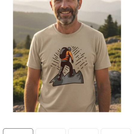
MIKINY
OKAMŽITĚ K ODBĚRU
B2B
MÁM SRDCE POMÁHÁM
VÁNOCE
PROVIZNÍ SYSTÉM
O nás
Časté otázky
Doprava a platba
Obchodní podmínky
Zásady zpracování ochrany osobních údajů
Napište nám
Kontakty