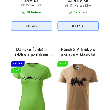
449 Kč
399 Kč
od
330 Kč bez DPH
od 371 Kč bez DPH
Skladem
Skladem
Dámské funkční
Pánské V tričko s
tričko s potiskem
potiskem Medvěd
Tep hory
SPORT
2 + 1
2 + 1