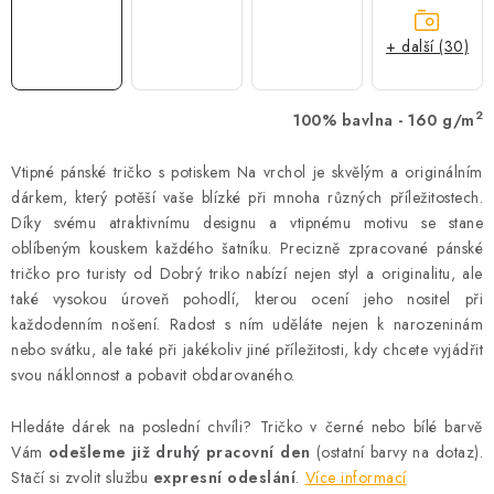
+ další (30)
2
100% bavlna - 160 g/m
Vtipné pánské tričko s potiskem Na vrchol je skvělým a originálním
dárkem, který potěší vaše blízké při mnoha různých příležitostech.
Díky svému atraktivnímu designu a vtipnému motivu se stane
oblíbeným kouskem každého šatníku. Precizně zpracované pánské
tričko pro turisty od Dobrý triko nabízí nejen styl a originalitu, ale
také vysokou úroveň pohodlí, kterou ocení jeho nositel při
každodenním nošení. Radost s ním uděláte nejen k narozeninám
nebo svátku, ale také při jakékoliv jiné příležitosti, kdy chcete vyjádřit
svou náklonnost a pobavit obdarovaného.
Hledáte dárek na poslední chvíli? Tričko v černé nebo bílé barvě
Vám
odešleme již druhý pracovní den
(ostatní barvy na dotaz).
Stačí si zvolit službu
expresní odeslání
.
Více informací