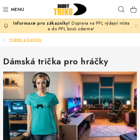
Přejít
Hleda
na
obsah
Doprava na PPL výdejní místa
PRO ŽENY
a do PPL boxů zdarma!
Hobby a koníčky
PRO MUŽE
Dámská trička pro hráčky
PRO DĚTI
DOPLŇKY
PRO PÁRY
VLASTNÍ MOTIV
TRIČKA