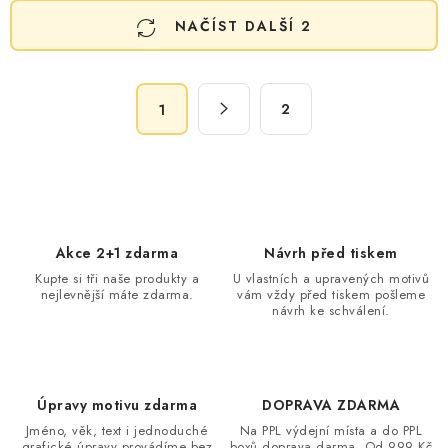
O
NAČÍST DALŠÍ 2
v
l
á
S
d
2
1
t
a
r
c
á
n
í
k
p
o
r
Akce 2+1 zdarma
Návrh před tiskem
v
v
Kupte si tři naše produkty a
U vlastních a upravených motivů
á
k
nejlevnější máte zdarma.
vám vždy před tiskem pošleme
n
návrh ke schválení.
y
í
v
ý
p
Úpravy motivu zdarma
DOPRAVA ZDARMA
i
Jméno, věk, text i jednoduché
Na PPL výdejní místa a do PPL
grafické úpravy provádíme bez
boxů doprava darma. Od 999 Kč