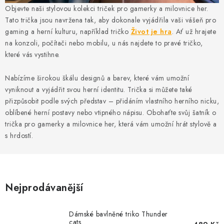
MIKINY
Objevte naši stylovou kolekci triček pro gamerky a milovnice her.
Tato trička jsou navržena tak, aby dokonale vyjádřila vaši vášeň pro
OKAMŽITĚ K ODBĚRU
gaming a herní kulturu, například tričko
Život je hra
. Ať už hrajete
na konzoli, počítači nebo mobilu, u nás najdete to pravé tričko,
B2B
které vás vystihne.
Nabízíme širokou škálu designů a barev, které vám umožní
MÁM SRDCE POMÁHÁM
vyniknout a vyjádřit svou herní identitu. Trička si můžete také
přizpůsobit podle svých představ – přidáním vlastního herního nicku,
VÁNOCE
oblíbené herní postavy nebo vtipného nápisu. Obohaťte svůj šatník o
trička pro gamerky a milovnice her, která vám umožní hrát stylově a
PROVIZNÍ SYSTÉM
s hrdostí.
O nás
Časté otázky
Doprava a platba
Obchodní podmínky
Nejprodávanější
Zásady zpracování ochrany osobních údajů
Napište nám
Kontakty
Dámské bavlněné triko Thunder
cats