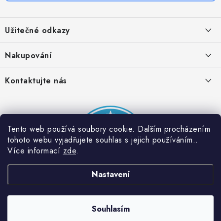
Z
á
Užitečné odkazy
p
a
Obchodní podmínky
Nakupování
t
Zásady zpracování ochrany osobních údajů
í
Časté otázky
Kontaktujte nás
Provizní systém
Doprava a platba
Napište nám
Partner stránek: Super plecháček
Podmínky akce 2 + 1 zdarma
Kontakty
Tento web používá soubory cookie. Dalším procházením
tohoto webu vyjadřujete souhlas s jejich používáním..
Více informací
zde
.
Nastavení
Souhlasím
Copyright 2026
Dobrý triko
. Všechna práva vyhrazena.
Vytvořil Shoptet