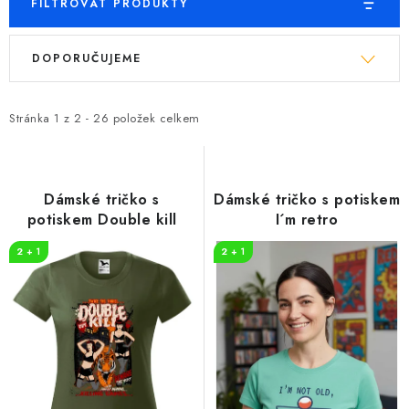
FILTROVAT PRODUKTY
V
Ř
DOPORUČUJEME
ý
a
p
z
i
e
Stránka
1
z
2
-
26
položek celkem
s
n
p
í
r
p
Dámské tričko s
Dámské tričko s potiskem
o
r
potiskem Double kill
I´m retro
d
o
2 + 1
2 + 1
u
d
k
u
t
k
ů
t
ů