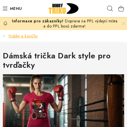
Přejít
Hleda
na
obsah
Doprava na PPL výdejní místa
PRO ŽENY
a do PPL boxů zdarma!
Hobby a koníčky
PRO MUŽE
Dámská trička Dark style pro
PRO DĚTI
tvrďačky
DOPLŇKY
PRO PÁRY
VLASTNÍ MOTIV
TRIČKA