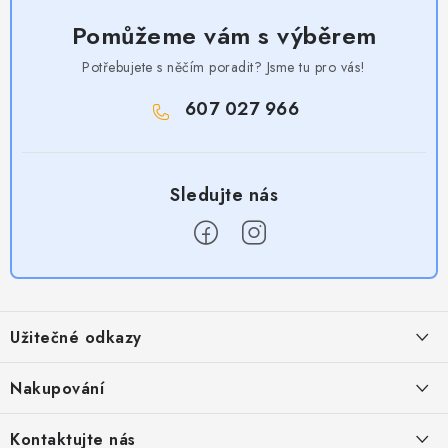
Pomůžeme vám s výběrem
Potřebujete s něčím poradit? Jsme tu pro vás!
607 027 966
Z
á
Užitečné odkazy
p
a
Obchodní podmínky
Nakupování
t
Zásady zpracování ochrany osobních údajů
í
Časté otázky
Kontaktujte nás