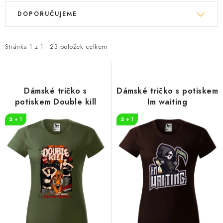
V
Ř
DOPORUČUJEME
ý
a
p
z
i
e
Stránka
1
z
1
-
23
položek celkem
s
n
p
í
r
p
Dámské tričko s
Dámské tričko s potiskem
o
r
potiskem Double kill
Im waiting
d
o
2 + 1
2 + 1
u
d
k
u
t
k
ů
t
ů