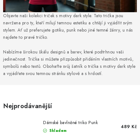
MIKINY
Objevte naši kolekci triček s motivy dark style. Tato trička jsou
OKAMŽITĚ K ODBĚRU
navržena pro ty, kteří milují temnou estetiku a chtějí ji vyjádřit svým
stylem. Ať už preferujete gotiku, punk nebo jiné temné žánry, u nás
B2B
najdete to pravé tričko.
MÁM SRDCE POMÁHÁM
Nabízíme širokou škálu designů a barev, které podtrhnou vaši
jedinečnost. Trička si můžete přizpůsobit přidáním vlastních motivů,
VÁNOCE
symbolů nebo textů. Obohaťte svůj šatník o trička s motivy dark style
a vyjádřete svou temnou stránku stylově a s hrdostí.
PROVIZNÍ SYSTÉM
O nás
Časté otázky
Doprava a platba
Nejprodávanější
Obchodní podmínky
Zásady zpracování ochrany osobních údajů
Napište nám
Dámské bavlněné triko Punk
489 Kč
Kontakty
Skladem