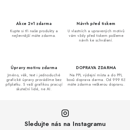
v
l
á
d
Akce 2+1 zdarma
Návrh před tiskem
a
Kupte si tři naše produkty a
U vlastních a upravených motivů
nejlevnější máte zdarma.
vám vždy před tiskem pošleme
c
návrh ke schválení.
í
p
r
v
Úpravy motivu zdarma
DOPRAVA ZDARMA
k
Jméno, věk, text i jednoduché
Na PPL výdejní místa a do PPL
grafické úpravy provádíme bez
boxů doprava darma. Od 999 Kč
y
příplatku. S vaší grafikou pracují
máte zdarma veškerou dopravu.
v
skuteční lidé, ne AI.
ý
p
i
s
Sledujte nás na Instagramu
u