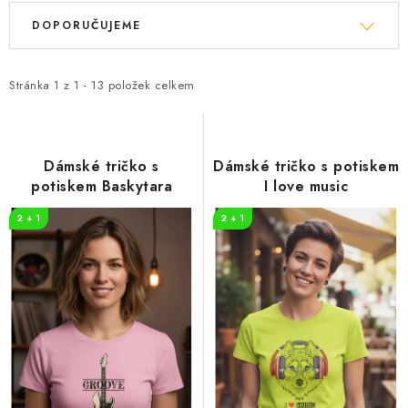
V
Ř
DOPORUČUJEME
ý
a
p
z
i
e
Stránka
1
z
1
-
13
položek celkem
s
n
p
í
r
p
Dámské tričko s
Dámské tričko s potiskem
o
r
potiskem Baskytara
I love music
d
o
2 + 1
2 + 1
u
d
k
u
t
k
ů
t
ů