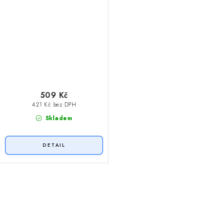
509 Kč
421 Kč bez DPH
Skladem
O
v