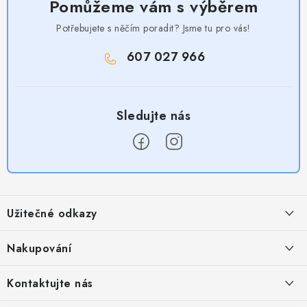
Pomůžeme vám s výběrem
Potřebujete s něčím poradit? Jsme tu pro vás!
607 027 966
Z
á
Užitečné odkazy
p
a
Obchodní podmínky
Nakupování
t
Zásady zpracování ochrany osobních údajů
í
Časté otázky
Kontaktujte nás
Provizní systém
Doprava a platba