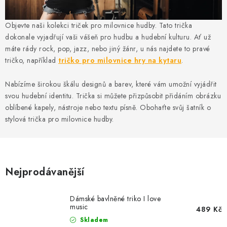
MIKINY
Objevte naši kolekci triček pro milovnice hudby. Tato trička
OKAMŽITĚ K ODBĚRU
dokonale vyjadřují vaši vášeň pro hudbu a hudební kulturu. Ať už
máte rády rock, pop, jazz, nebo jiný žánr, u nás najdete to pravé
B2B
tričko, například
tričko pro milovnice hry na kytaru
.
MÁM SRDCE POMÁHÁM
Nabízíme širokou škálu designů a barev, které vám umožní vyjádřit
svou hudební identitu. Trička si můžete přizpůsobit přidáním obrázku
VÁNOCE
oblíbené kapely, nástroje nebo textu písně. Obohaťte svůj šatník o
stylová trička pro milovnice hudby.
PROVIZNÍ SYSTÉM
O nás
Časté otázky
Doprava a platba
Nejprodávanější
Obchodní podmínky
Zásady zpracování ochrany osobních údajů
Napište nám
Dámské bavlněné triko I love
music
Kontakty
489 Kč
Skladem