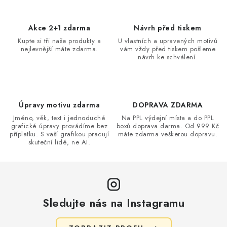
l
á
d
Akce 2+1 zdarma
Návrh před tiskem
a
Kupte si tři naše produkty a
U vlastních a upravených motivů
nejlevnější máte zdarma.
vám vždy před tiskem pošleme
c
návrh ke schválení.
í
p
r
v
Úpravy motivu zdarma
DOPRAVA ZDARMA
k
Jméno, věk, text i jednoduché
Na PPL výdejní místa a do PPL
grafické úpravy provádíme bez
boxů doprava darma. Od 999 Kč
y
příplatku. S vaší grafikou pracují
máte zdarma veškerou dopravu.
v
skuteční lidé, ne AI.
ý
p
i
s
Sledujte nás na Instagramu
u