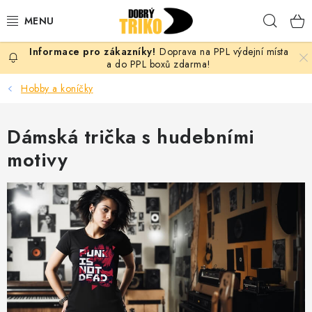
Přejít
Hleda
na
obsah
Doprava na PPL výdejní místa
PRO ŽENY
a do PPL boxů zdarma!
Hobby a koníčky
PRO MUŽE
Dámská trička s hudebními
PRO DĚTI
motivy
DOPLŇKY
PRO PÁRY
VLASTNÍ MOTIV
TRIČKA