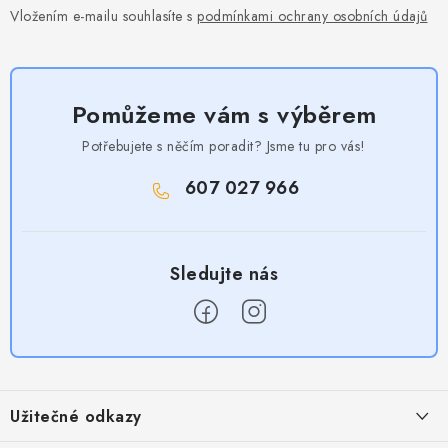
Vložením e-mailu souhlasíte s
podmínkami ochrany osobních údajů
Pomůžeme vám s výběrem
Potřebujete s něčím poradit? Jsme tu pro vás!
607 027 966
Z
á
Užitečné odkazy
p