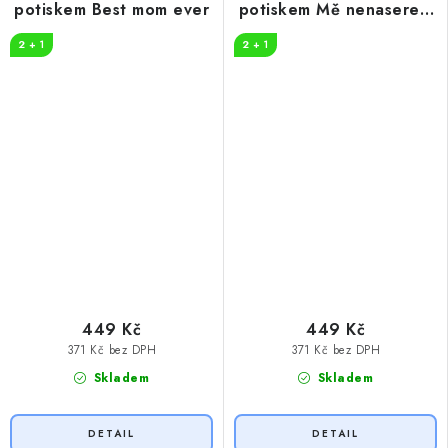
potiskem Best mom ever
potiskem Mě nenasereš,
živím puberťáka
2 + 1
2 + 1
449 Kč
449 Kč
371 Kč bez DPH
371 Kč bez DPH
Skladem
Skladem