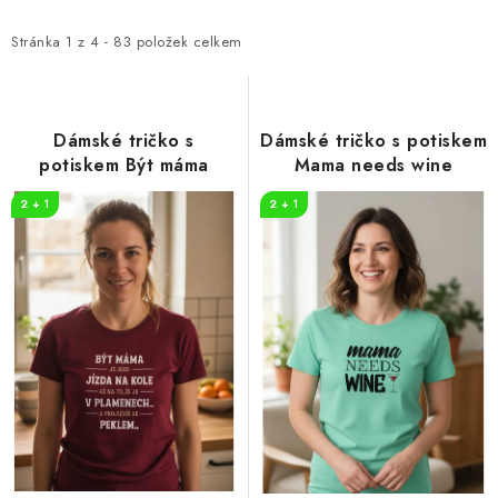
p
z
i
e
Stránka
1
z
4
-
83
položek celkem
s
n
p
í
r
p
Dámské tričko s
Dámské tričko s potiskem
o
r
potiskem Být máma
Mama needs wine
d
o
2 + 1
2 + 1
u
d
k
u
t
k
ů
t
ů