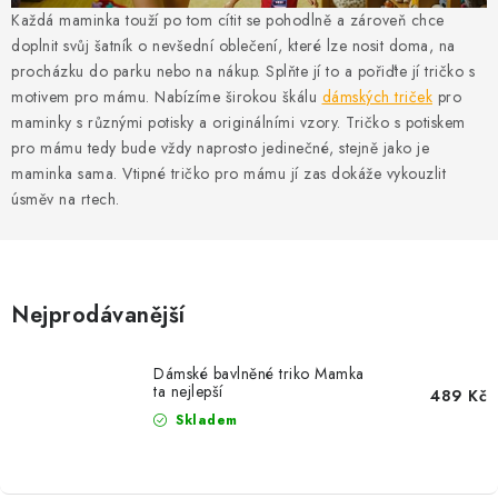
MIKINY
Každá maminka touží po tom cítit se pohodlně a zároveň chce
doplnit svůj šatník o nevšední oblečení, které lze nosit doma, na
OKAMŽITĚ K ODBĚRU
procházku do parku nebo na nákup. Splňte jí to a pořiďte jí tričko s
motivem pro mámu. Nabízíme širokou škálu
dámských triček
pro
B2B
maminky s různými potisky a originálními vzory. Tričko s potiskem
pro mámu tedy bude vždy naprosto jedinečné, stejně jako je
maminka sama. Vtipné tričko pro mámu jí zas dokáže vykouzlit
MÁM SRDCE POMÁHÁM
úsměv na rtech.
VÁNOCE
PROVIZNÍ SYSTÉM
Nejprodávanější
O nás
Časté otázky
Doprava a platba
Dámské bavlněné triko Mamka
Obchodní podmínky
ta nejlepší
489 Kč
Skladem
Zásady zpracování ochrany osobních údajů
Napište nám
Kontakty