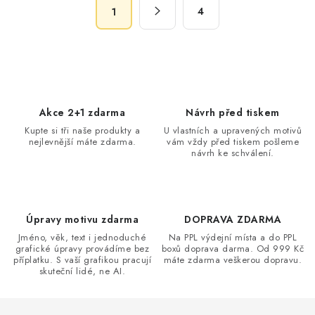
S
d
4
1
t
a
r
c
á
n
í
k
p
o
r
Akce 2+1 zdarma
Návrh před tiskem
v
v
Kupte si tři naše produkty a
U vlastních a upravených motivů
á
k
nejlevnější máte zdarma.
vám vždy před tiskem pošleme
n
návrh ke schválení.
y
í
v
ý
p
Úpravy motivu zdarma
DOPRAVA ZDARMA
i
Jméno, věk, text i jednoduché
Na PPL výdejní místa a do PPL
s
grafické úpravy provádíme bez
boxů doprava darma. Od 999 Kč
příplatku. S vaší grafikou pracují
máte zdarma veškerou dopravu.
u
skuteční lidé, ne AI.