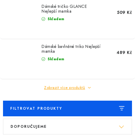
Dámské tričko GLANCE
Nejlepší mamka
509 Kč
Skladem
Dámské bavlněné triko Nejlepší
mamka
489 Kč
Skladem
Zobrazit více produktů
FILTROVAT PRODUKTY
V
Ř
DOPORUČUJEME
ý
a