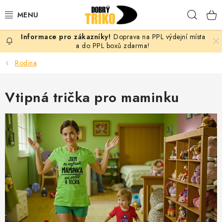
Přejít
Hleda
na
obsah
Doprava na PPL výdejní místa
PRO ŽENY
a do PPL boxů zdarma!
Rodina
PRO MUŽE
Vtipná trička pro maminku
PRO DĚTI
DOPLŇKY
PRO PÁRY
VLASTNÍ MOTIV
TRIČKA