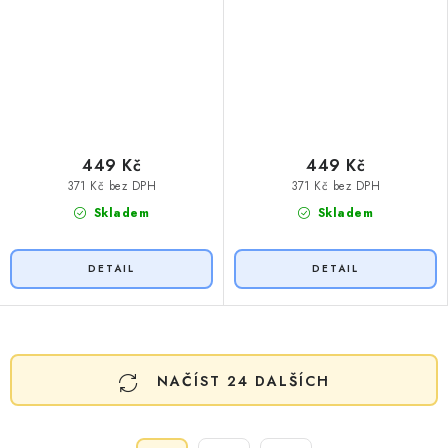
449 Kč
449 Kč
371 Kč bez DPH
371 Kč bez DPH
Skladem
Skladem
O
NAČÍST 24 DALŠÍCH
v
l
á