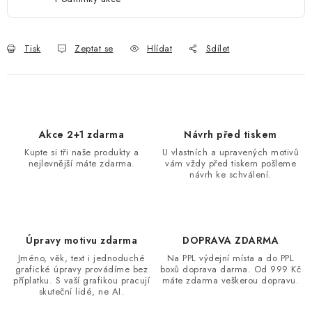
Tisk
Zeptat se
Hlídat
Sdílet
Akce 2+1 zdarma
Návrh před tiskem
Kupte si tři naše produkty a
U vlastních a upravených motivů
nejlevnější máte zdarma.
vám vždy před tiskem pošleme
návrh ke schválení.
Úpravy motivu zdarma
DOPRAVA ZDARMA
Jméno, věk, text i jednoduché
Na PPL výdejní místa a do PPL
grafické úpravy provádíme bez
boxů doprava darma. Od 999 Kč
příplatku. S vaší grafikou pracují
máte zdarma veškerou dopravu.
skuteční lidé, ne AI.