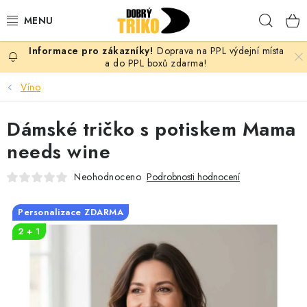
Přejít
Hleda
na
obsah
Doprava na PPL výdejní místa
PRO ŽENY
a do PPL boxů zdarma!
Víno
PRO MUŽE
Dámské tričko s potiskem Mama
PRO DĚTI
needs wine
DOPLŇKY
Neohodnoceno
Podrobnosti hodnocení
PRO PÁRY
Personalizace ZDARMA
2 + 1
VLASTNÍ MOTIV
TRIČKA