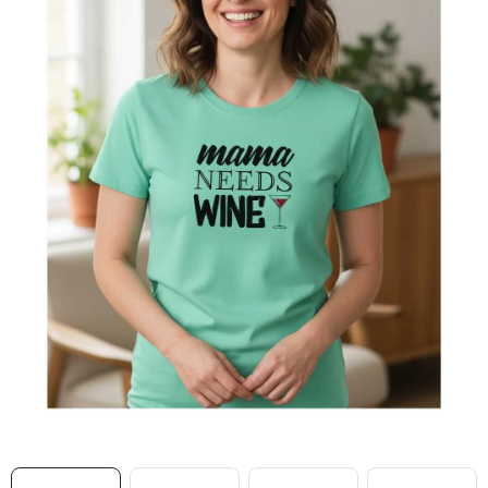
MIKINY
OKAMŽITĚ K ODBĚRU
B2B
MÁM SRDCE POMÁHÁM
VÁNOCE
PROVIZNÍ SYSTÉM
O nás
Časté otázky
Doprava a platba
Obchodní podmínky
Zásady zpracování ochrany osobních údajů
Napište nám
Kontakty