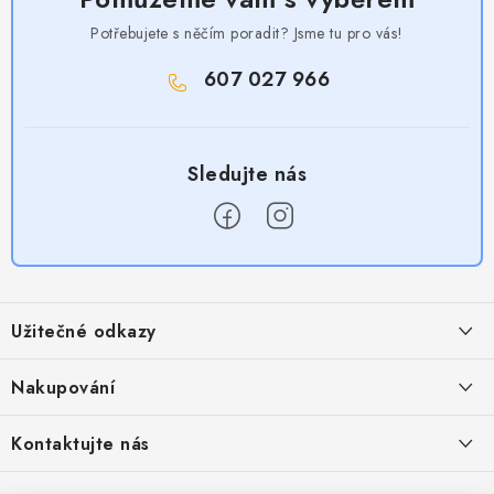
Potřebujete s něčím poradit? Jsme tu pro vás!
607 027 966
Z
á
Užitečné odkazy
p
a
Obchodní podmínky
Nakupování
t
Zásady zpracování ochrany osobních údajů
í
Časté otázky
Kontaktujte nás
Provizní systém
Doprava a platba
Napište nám