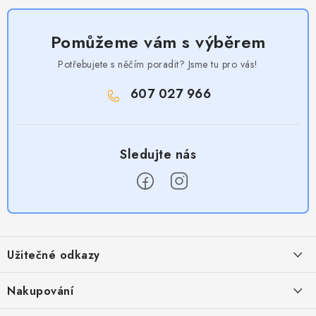
Pomůžeme vám s výběrem
Potřebujete s něčím poradit? Jsme tu pro vás!
607 027 966
Z
á
Užitečné odkazy
p
a
Obchodní podmínky
Nakupování
t
Zásady zpracování ochrany osobních údajů