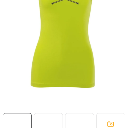
MIKINY
OKAMŽITĚ K ODBĚRU
B2B
MÁM SRDCE POMÁHÁM
VÁNOCE
PROVIZNÍ SYSTÉM
O nás
Časté otázky
Doprava a platba
Obchodní podmínky
Zásady zpracování ochrany osobních údajů
Napište nám
Kontakty