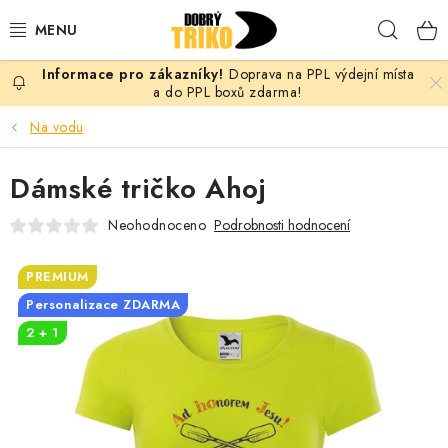
Přejít
Hleda
na
obsah
Doprava na PPL výdejní místa
PRO ŽENY
a do PPL boxů zdarma!
Na vodu
PRO MUŽE
Dámské tričko Ahoj
PRO DĚTI
Neohodnoceno
Podrobnosti hodnocení
DOPLŇKY
PREMIUM
PRO PÁRY
Personalizace ZDARMA
2 + 1
VLASTNÍ MOTIV
TRIČKA