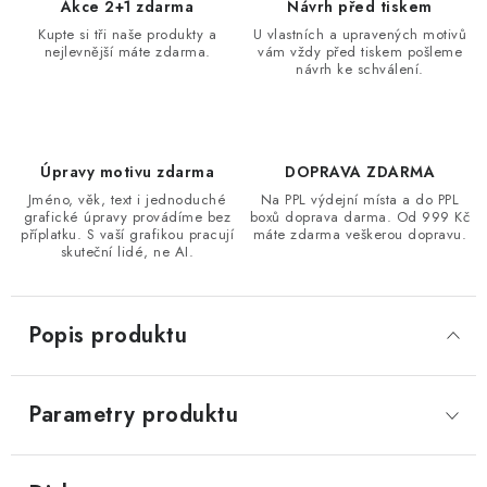
Akce 2+1 zdarma
Návrh před tiskem
Kupte si tři naše produkty a
U vlastních a upravených motivů
nejlevnější máte zdarma.
vám vždy před tiskem pošleme
návrh ke schválení.
Úpravy motivu zdarma
DOPRAVA ZDARMA
Jméno, věk, text i jednoduché
Na PPL výdejní místa a do PPL
grafické úpravy provádíme bez
boxů doprava darma. Od 999 Kč
příplatku. S vaší grafikou pracují
máte zdarma veškerou dopravu.
skuteční lidé, ne AI.
Popis produktu
Parametry produktu