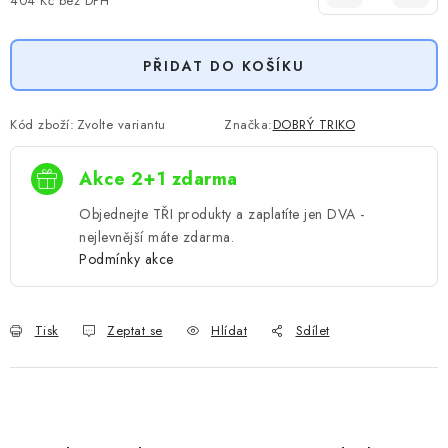
404 Kč
bez DPH
Měrná cena:
PŘIDAT DO KOŠÍKU
Kód zboží:
Zvolte variantu
Značka:
DOBRÝ TRIKO
Akce 2+1 zdarma
Objednejte TŘI produkty a zaplatíte jen DVA -
nejlevnější máte zdarma.
Podmínky akce
Tisk
Zeptat se
Hlídat
Sdílet