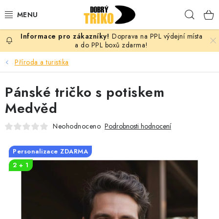
Přejít
Hleda
na
obsah
Doprava na PPL výdejní místa
PRO ŽENY
a do PPL boxů zdarma!
Příroda a turistika
PRO MUŽE
Pánské tričko s potiskem
PRO DĚTI
Medvěd
DOPLŇKY
Neohodnoceno
Podrobnosti hodnocení
PRO PÁRY
Personalizace ZDARMA
2 + 1
VLASTNÍ MOTIV
TRIČKA