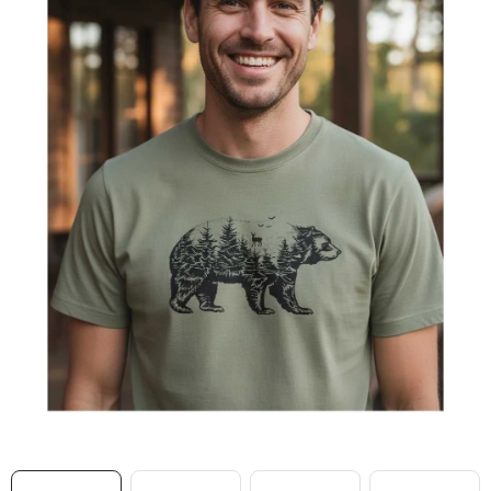
MIKINY
OKAMŽITĚ K ODBĚRU
B2B
MÁM SRDCE POMÁHÁM
VÁNOCE
PROVIZNÍ SYSTÉM
O nás
Časté otázky
Doprava a platba
Obchodní podmínky
Zásady zpracování ochrany osobních údajů
Napište nám
Kontakty