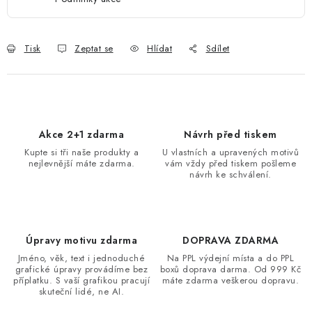
Tisk
Zeptat se
Hlídat
Sdílet
Akce 2+1 zdarma
Návrh před tiskem
Kupte si tři naše produkty a
U vlastních a upravených motivů
nejlevnější máte zdarma.
vám vždy před tiskem pošleme
návrh ke schválení.
Úpravy motivu zdarma
DOPRAVA ZDARMA
Jméno, věk, text i jednoduché
Na PPL výdejní místa a do PPL
grafické úpravy provádíme bez
boxů doprava darma. Od 999 Kč
příplatku. S vaší grafikou pracují
máte zdarma veškerou dopravu.
skuteční lidé, ne AI.