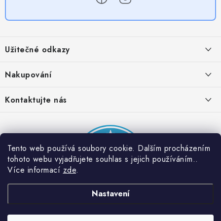
Z
á
Užitečné odkazy
p
a
Obchodní podmínky
Nakupování
t
Zásady zpracování ochrany osobních údajů
í
Časté otázky
Kontaktujte nás
Provizní systém
Doprava a platba
Napište nám
Partner stránek: Super plecháček
Podmínky akce 2 + 1 zdarma
Kontakty
Tento web používá soubory cookie. Dalším procházením
tohoto webu vyjadřujete souhlas s jejich používáním..
Více informací
zde
.
Nastavení