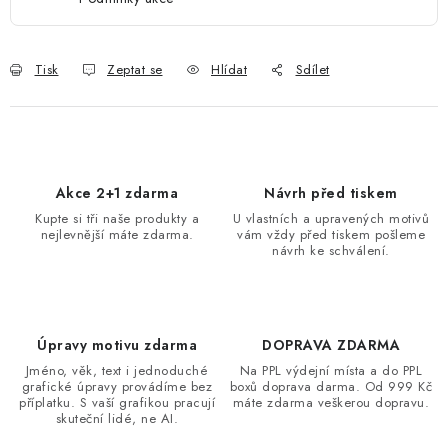
Tisk
Zeptat se
Hlídat
Sdílet
Akce 2+1 zdarma
Návrh před tiskem
Kupte si tři naše produkty a
U vlastních a upravených motivů
nejlevnější máte zdarma.
vám vždy před tiskem pošleme
návrh ke schválení.
Úpravy motivu zdarma
DOPRAVA ZDARMA
Jméno, věk, text i jednoduché
Na PPL výdejní místa a do PPL
grafické úpravy provádíme bez
boxů doprava darma. Od 999 Kč
příplatku. S vaší grafikou pracují
máte zdarma veškerou dopravu.
skuteční lidé, ne AI.