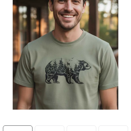
MIKINY
OKAMŽITĚ K ODBĚRU
B2B
MÁM SRDCE POMÁHÁM
VÁNOCE
PROVIZNÍ SYSTÉM
O nás
Časté otázky
Doprava a platba
Obchodní podmínky
Zásady zpracování ochrany osobních údajů
Napište nám
Kontakty