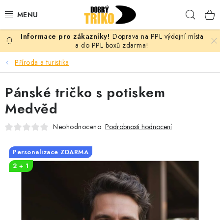
Přejít
Hleda
na
obsah
Doprava na PPL výdejní místa
PRO ŽENY
a do PPL boxů zdarma!
Příroda a turistika
PRO MUŽE
Pánské tričko s potiskem
PRO DĚTI
Medvěd
DOPLŇKY
Neohodnoceno
Podrobnosti hodnocení
PRO PÁRY
Personalizace ZDARMA
2 + 1
VLASTNÍ MOTIV
TRIČKA