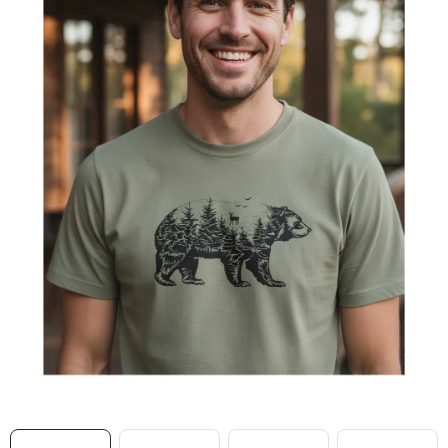
MIKINY
OKAMŽITĚ K ODBĚRU
B2B
MÁM SRDCE POMÁHÁM
VÁNOCE
PROVIZNÍ SYSTÉM
O nás
Časté otázky
Doprava a platba
Obchodní podmínky
Zásady zpracování ochrany osobních údajů
Napište nám
Kontakty