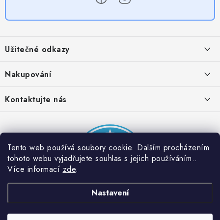
Z
á
Užitečné odkazy
p
a
Obchodní podmínky
Nakupování
t
Zásady zpracování ochrany osobních údajů
í
Časté otázky
Kontaktujte nás
Provizní systém
Doprava a platba
Napište nám
Partner stránek: Super plecháček
Podmínky akce 2 + 1 zdarma
Kontakty
Tento web používá soubory cookie. Dalším procházením
tohoto webu vyjadřujete souhlas s jejich používáním..
Více informací
zde
.
Nastavení