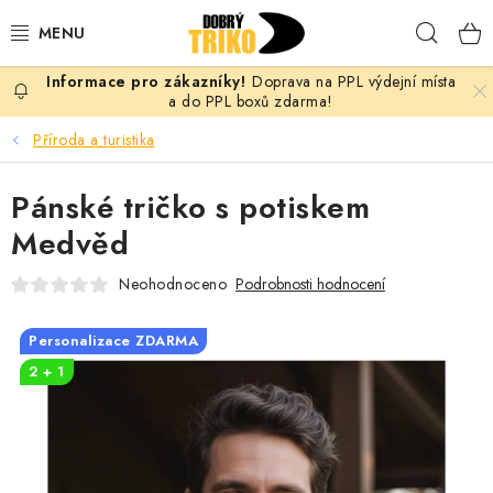
Přejít
Hleda
na
obsah
Doprava na PPL výdejní místa
PRO ŽENY
a do PPL boxů zdarma!
Příroda a turistika
PRO MUŽE
Pánské tričko s potiskem
PRO DĚTI
Medvěd
DOPLŇKY
Neohodnoceno
Podrobnosti hodnocení
PRO PÁRY
Personalizace ZDARMA
2 + 1
VLASTNÍ MOTIV
TRIČKA