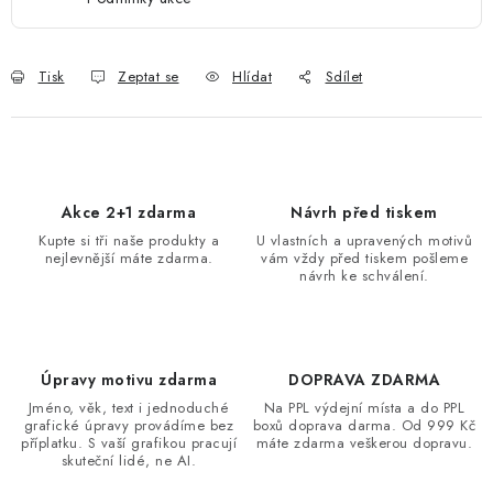
Tisk
Zeptat se
Hlídat
Sdílet
Akce 2+1 zdarma
Návrh před tiskem
Kupte si tři naše produkty a
U vlastních a upravených motivů
nejlevnější máte zdarma.
vám vždy před tiskem pošleme
návrh ke schválení.
Úpravy motivu zdarma
DOPRAVA ZDARMA
Jméno, věk, text i jednoduché
Na PPL výdejní místa a do PPL
grafické úpravy provádíme bez
boxů doprava darma. Od 999 Kč
příplatku. S vaší grafikou pracují
máte zdarma veškerou dopravu.
skuteční lidé, ne AI.