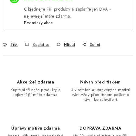
Objednejte TŘI produkty a zaplatíte jen DVA -
nejlevnější máte zdarma.
Podmínky akce
Tisk
Zeptat se
Hlídat
Sdílet
Akce 2+1 zdarma
Návrh před tiskem
Kupte si tři naše produkty a
U vlastních a upravených motivů
nejlevnější máte zdarma.
vám vždy před tiskem pošleme
návrh ke schválení.
Úpravy motivu zdarma
DOPRAVA ZDARMA
Jméno, věk, text i jednoduché
Na PPL výdejní místa a do PPL