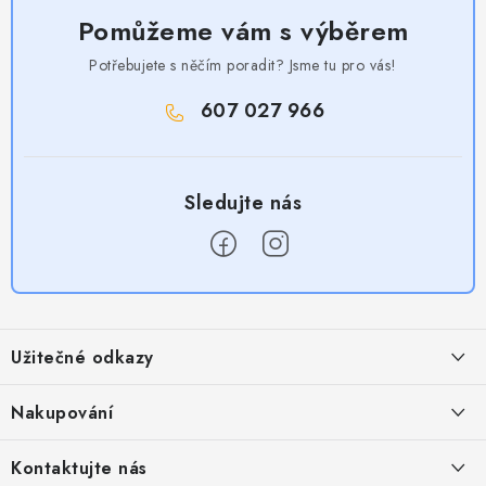
Pomůžeme vám s výběrem
Potřebujete s něčím poradit? Jsme tu pro vás!
607 027 966
Z
á
Užitečné odkazy
p
a
Obchodní podmínky
Nakupování
t
Zásady zpracování ochrany osobních údajů
í
Časté otázky
Kontaktujte nás
Provizní systém