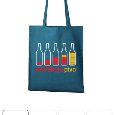
MIKINY
OKAMŽITĚ K ODBĚRU
B2B
MÁM SRDCE POMÁHÁM
VÁNOCE
PROVIZNÍ SYSTÉM
O nás
Časté otázky
Doprava a platba
Obchodní podmínky
Zásady zpracování ochrany osobních údajů
Napište nám
Kontakty