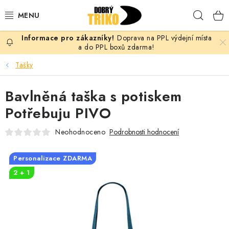
Přejít
Hleda
na
obsah
Doprava na PPL výdejní místa
PRO ŽENY
a do PPL boxů zdarma!
Tašky
PRO MUŽE
Bavlněná taška s potiskem
PRO DĚTI
Potřebuju PIVO
DOPLŇKY
Neohodnoceno
Podrobnosti hodnocení
PRO PÁRY
Personalizace ZDARMA
2 + 1
VLASTNÍ MOTIV
TRIČKA