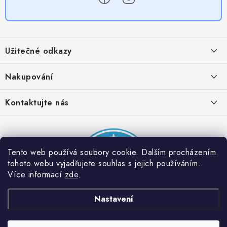
Z
á
Užitečné odkazy
p
a
Obchodní podmínky
Nakupování
t
Zásady zpracování ochrany osobních údajů
í
Časté otázky
Kontaktujte nás
Provizní systém
Doprava a platba
Napište nám
Partner stránek: Super plecháček
Podmínky akce 2 + 1 zdarma
Kontakty
Tento web používá soubory cookie. Dalším procházením
tohoto webu vyjadřujete souhlas s jejich používáním..
Více informací
zde
.
Nastavení