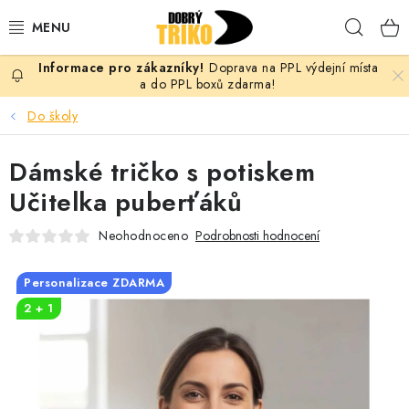
Přejít
Hleda
na
obsah
Doprava na PPL výdejní místa
PRO ŽENY
a do PPL boxů zdarma!
Do školy
PRO MUŽE
Dámské tričko s potiskem
PRO DĚTI
Učitelka puberťáků
DOPLŇKY
Neohodnoceno
Podrobnosti hodnocení
PRO PÁRY
Personalizace ZDARMA
2 + 1
VLASTNÍ MOTIV
TRIČKA