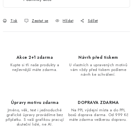
Tisk
Zeptat se
Hlídat
Sdílet
Akce 2+1 zdarma
Návrh před tiskem
Kupte si tři naše produkty a
U vlastních a upravených motivů
nejlevnější máte zdarma.
vám vždy před tiskem pošleme
návrh ke schválení.
Úpravy motivu zdarma
DOPRAVA ZDARMA
Jméno, věk, text i jednoduché
Na PPL výdejní místa a do PPL
grafické úpravy provádíme bez
boxů doprava darma. Od 999 Kč
příplatku. S vaší grafikou pracují
máte zdarma veškerou dopravu.
skuteční lidé, ne AI.