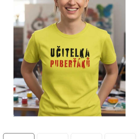
MIKINY
OKAMŽITĚ K ODBĚRU
B2B
MÁM SRDCE POMÁHÁM
VÁNOCE
PROVIZNÍ SYSTÉM
O nás
Časté otázky
Doprava a platba
Obchodní podmínky
Zásady zpracování ochrany osobních údajů
Napište nám
Kontakty