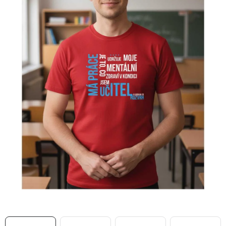
MIKINY
OKAMŽITĚ K ODBĚRU
B2B
MÁM SRDCE POMÁHÁM
VÁNOCE
PROVIZNÍ SYSTÉM
O nás
Časté otázky
Doprava a platba
Obchodní podmínky
Zásady zpracování ochrany osobních údajů
Napište nám
Kontakty