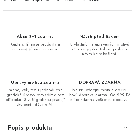
Akce 2+1 zdarma
Návrh před tiskem
Kupte si tři naše produkty a
U vlastních a upravených motivů
nejlevnější máte zdarma.
vám vždy před tiskem pošleme
návrh ke schválení.
Úpravy motivu zdarma
DOPRAVA ZDARMA
Jméno, věk, text i jednoduché
Na PPL výdejní místa a do PPL
grafické úpravy provádíme bez
boxů doprava darma. Od 999 Kč
příplatku. S vaší grafikou pracují
máte zdarma veškerou dopravu.
skuteční lidé, ne AI.
Popis produktu