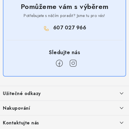
Pomůžeme vám s výběrem
Potřebujete s něčím poradit? Jsme tu pro vás!
607 027 966
Z
á
Užitečné odkazy
p
a
Obchodní podmínky
Nakupování
t
Zásady zpracování ochrany osobních údajů
í
Časté otázky
Kontaktujte nás
Provizní systém