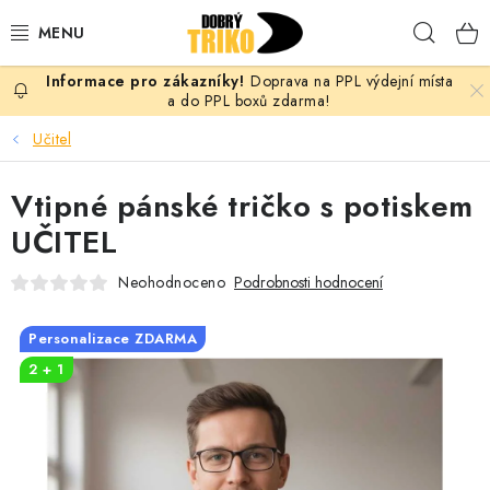
Přejít
Hleda
na
obsah
Doprava na PPL výdejní místa
PRO ŽENY
a do PPL boxů zdarma!
Učitel
PRO MUŽE
Vtipné pánské tričko s potiskem
PRO DĚTI
UČITEL
DOPLŇKY
Neohodnoceno
Podrobnosti hodnocení
PRO PÁRY
Personalizace ZDARMA
2 + 1
VLASTNÍ MOTIV
TRIČKA