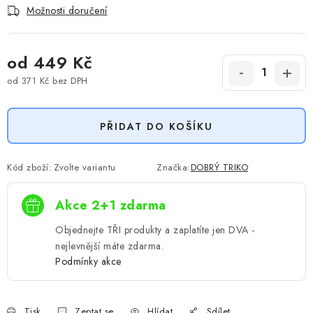
Možnosti doručení
od
449 Kč
od
371 Kč
bez DPH
Měrná cena:
PŘIDAT DO KOŠÍKU
Kód zboží:
Zvolte variantu
Značka:
DOBRÝ TRIKO
Akce 2+1 zdarma
Objednejte TŘI produkty a zaplatíte jen DVA -
nejlevnější máte zdarma.
Podmínky akce
Tisk
Zeptat se
Hlídat
Sdílet