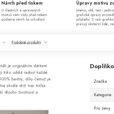
Návrh před tiskem
Úpravy motivu z
U vlastních a upravených
Jméno, věk, text i jedn
motivů vám vždy před tiskem
grafické úpravy provád
pošleme návrh ke schválení.
příplatku. S vaší grafik
pracují skuteční lidé, ne
Podobné produkty
Doplňko
ěli je originálním dárkem
rý triko udělá radost každé
100% bavlny, díky čemuž je
Značka
va skvěle drží tvar trička.
áší dlouho životnost a
Kategorie
Pro ženy