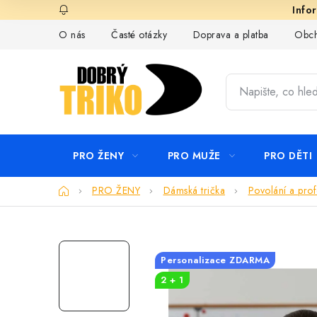
Přejít
na
O nás
Časté otázky
Doprava a platba
Obch
obsah
PRO ŽENY
PRO MUŽE
PRO DĚTI
Domů
PRO ŽENY
Dámská trička
Povolání a prof
Personalizace ZDARMA
2 + 1