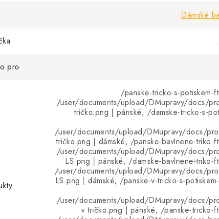
Dámské bav
ička
ko pro
/panske-tricko-s-potiskem-ft
/user/documents/upload/DMupravy/docs/pr
tričko.png | pánské, /damske-tricko-s-pot
/user/documents/upload/DMupravy/docs/pr
tričko.png | dámské, /panske-bavlnene-triko-ft
/user/documents/upload/DMupravy/docs/pr
LS.png | pánské, /damske-bavlnene-triko-fti
/user/documents/upload/DMupravy/docs/pr
LS.png | dámské, /panske-v-tricko-s-potiskem-f
ukty
/user/documents/upload/DMupravy/docs/pr
v tričko.png | pánské, /panske-tricko-ft