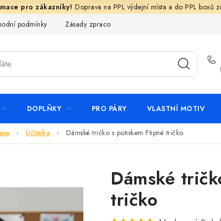
Doprava na PPL výdejní místa a do PPL boxů 
odní podmínky
Zásady zpracování ochrany osobních údajů
N
DOPLŇKY
PRO PÁRY
VLASTNÍ MOTIV
ese
Učitelka
Dámské tričko s potiskem Ftipné tričko
Dámské tričk
tričko