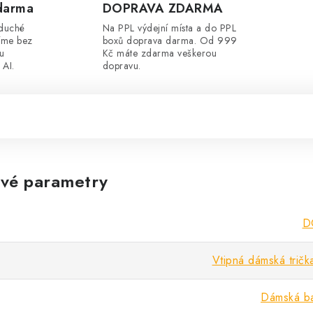
darma
DOPRAVA ZDARMA
oduché
Na PPL výdejní místa a do PPL
íme bez
boxů doprava darma. Od 999
ou
Kč máte zdarma veškerou
 AI.
dopravu.
vé parametry
D
Vtipná dámská trička
Dámská ba