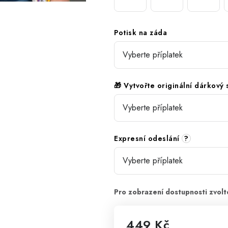
Potisk na záda
🎁 Vytvořte originální dárkový
Expresní odeslání
?
449 Kč