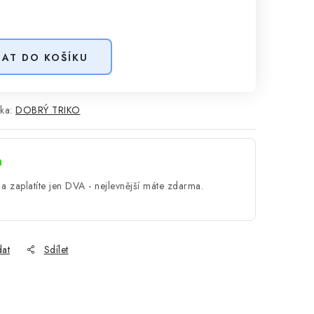
DAT DO KOŠÍKU
ka:
DOBRÝ TRIKO
a
a zaplatíte jen DVA - nejlevnější máte zdarma.
dat
Sdílet