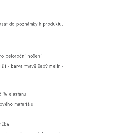
opsat do poznámky k produktu.
pro celoroční nošení
šit - barva tmavě šedý melír -
5 % elastanu
hového materiálu
rička