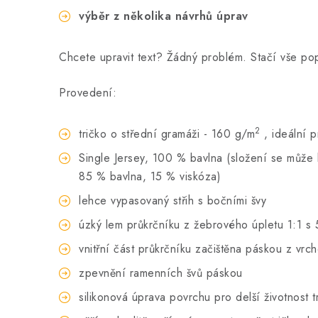
výběr z několika návrhů úprav
Chcete upravit text? Žádný problém. Stačí vše p
Provedení:
2
tričko o střední gramáži - 160 g/m
, ideální 
Single Jersey, 100 % bavlna (složení se může li
85 % bavlna, 15 % viskóza)
lehce vypasovaný střih s bočními švy
úzký lem průkrčníku z žebrového úpletu 1:1 s 
vnitřní část průkrčníku začištěna páskou z vrc
zpevnění ramenních švů páskou
silikonová úprava povrchu pro delší životnost t