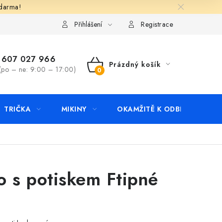
zdarma!
apište nám
Kontakty
Přihlášení
Registrace
607 027 966
Prázdný košík
(po – ne: 9:00 – 17:00)
NÁKUPNÍ
KOŠÍK
TRIČKA
MIKINY
OKAMŽITĚ K ODBĚRU
B
o s potiskem Ftipné