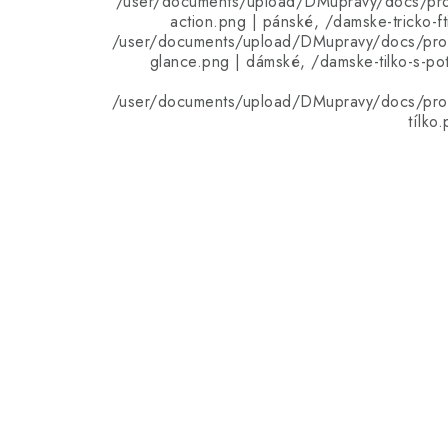
/user/documents/upload/DMupravy/docs/pr
action.png | pánské, /damske-tricko-ft
/user/documents/upload/DMupravy/docs/pr
glance.png | dámské, /damske-tilko-s-pot
/user/documents/upload/DMupravy/docs/pr
tílko