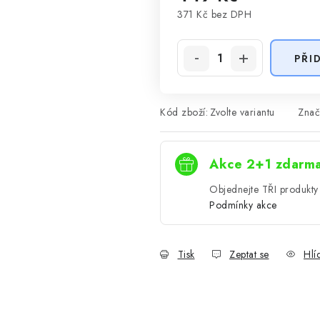
371 Kč
bez DPH
Měrná cena:
PŘI
Kód zboží:
Zvolte variantu
Znač
Akce 2+1 zdarm
Objednejte TŘI produkty 
Podmínky akce
Tisk
Zeptat se
Hlí