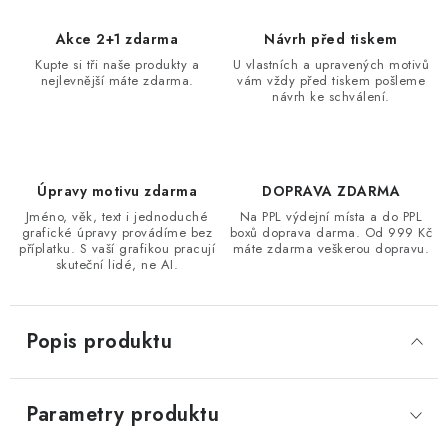
Akce 2+1 zdarma
Návrh před tiskem
Kupte si tři naše produkty a
U vlastních a upravených motivů
nejlevnější máte zdarma.
vám vždy před tiskem pošleme
návrh ke schválení.
Úpravy motivu zdarma
DOPRAVA ZDARMA
Jméno, věk, text i jednoduché
Na PPL výdejní místa a do PPL
grafické úpravy provádíme bez
boxů doprava darma. Od 999 Kč
příplatku. S vaší grafikou pracují
máte zdarma veškerou dopravu.
skuteční lidé, ne AI.
Popis produktu
Parametry produktu