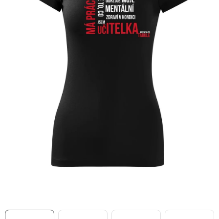
MIKINY
OKAMŽITĚ K ODBĚRU
B2B
MÁM SRDCE POMÁHÁM
VÁNOCE
PROVIZNÍ SYSTÉM
O nás
Časté otázky
Doprava a platba
Obchodní podmínky
Zásady zpracování ochrany osobních údajů
Napište nám
Kontakty