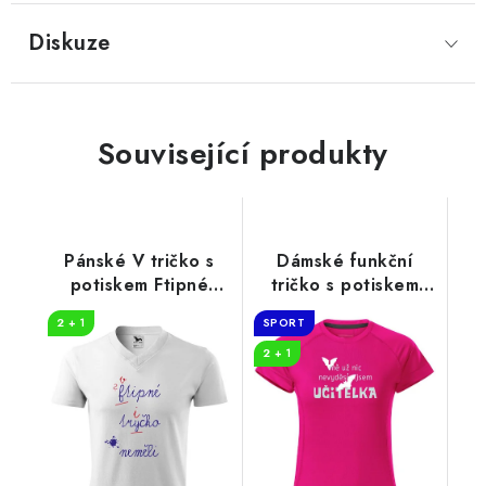
Diskuze
Související produkty
Pánské V tričko s
Dámské funkční
potiskem Ftipné
tričko s potiskem
tričko
Jsem učitelka
2 + 1
SPORT
2 + 1