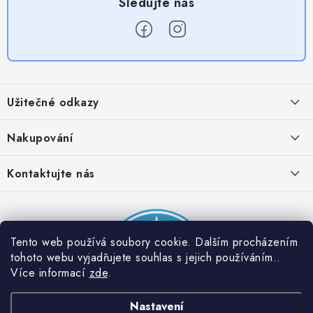
Z
á
Užitečné odkazy
p
a
Obchodní podmínky
Nakupování
t
Zásady zpracování ochrany osobních údajů
í
Časté otázky
Kontaktujte nás
Provizní systém
Doprava a platba
Napište nám
Partner stránek: Super plecháček
Podmínky akce 2 + 1 zdarma
Kontakty
Tento web používá soubory cookie. Dalším procházením
tohoto webu vyjadřujete souhlas s jejich používáním..
Více informací
zde
.
Nastavení