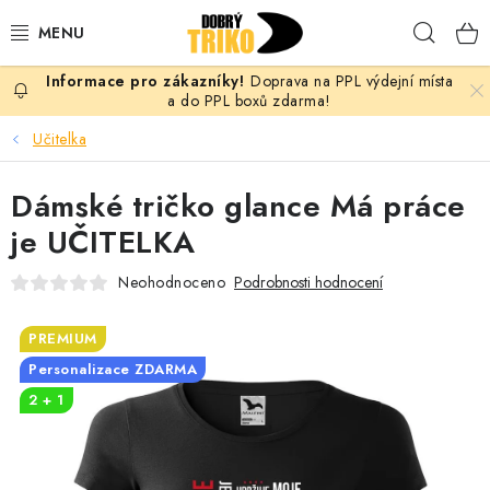
Přejít
Hleda
na
obsah
Doprava na PPL výdejní místa
PRO ŽENY
a do PPL boxů zdarma!
Učitelka
PRO MUŽE
Dámské tričko glance Má práce
PRO DĚTI
je UČITELKA
DOPLŇKY
Neohodnoceno
Podrobnosti hodnocení
PRO PÁRY
PREMIUM
Personalizace ZDARMA
VLASTNÍ MOTIV
2 + 1
TRIČKA