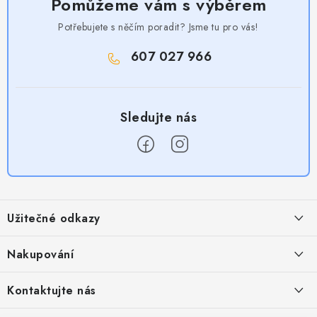
Pomůžeme vám s výběrem
Potřebujete s něčím poradit? Jsme tu pro vás!
607 027 966
Z
á
Užitečné odkazy
p
a
Obchodní podmínky
Nakupování
t
Zásady zpracování ochrany osobních údajů
í
Časté otázky
Kontaktujte nás
Provizní systém
Doprava a platba