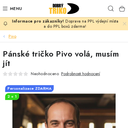
Přejít
Hleda
na
obsah
Doprava na PPL výdejní místa
PRO ŽENY
a do PPL boxů zdarma!
Pivo
PRO MUŽE
Pánské tričko Pivo volá, musím
PRO DĚTI
jít
DOPLŇKY
Neohodnoceno
Podrobnosti hodnocení
PRO PÁRY
Personalizace ZDARMA
2 + 1
VLASTNÍ MOTIV
TRIČKA