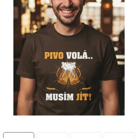
MIKINY
OKAMŽITĚ K ODBĚRU
B2B
MÁM SRDCE POMÁHÁM
VÁNOCE
PROVIZNÍ SYSTÉM
O nás
Časté otázky
Doprava a platba
Obchodní podmínky
Zásady zpracování ochrany osobních údajů
Napište nám
Kontakty