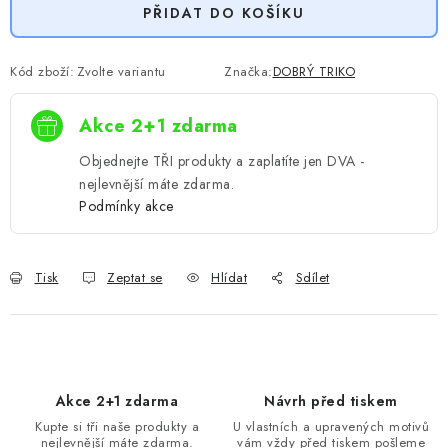
PŘIDAT DO KOŠÍKU
Kód zboží:
Zvolte variantu
Značka:
DOBRÝ TRIKO
Akce 2+1 zdarma
Objednejte TŘI produkty a zaplatíte jen DVA -
nejlevnější máte zdarma.
Podmínky akce
Tisk
Zeptat se
Hlídat
Sdílet
Akce 2+1 zdarma
Návrh před tiskem
Kupte si tři naše produkty a
U vlastních a upravených motivů
nejlevnější máte zdarma.
vám vždy před tiskem pošleme