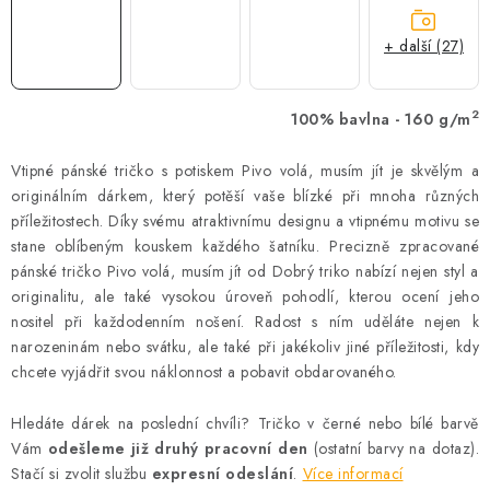
+ další (27)
2
100% bavlna - 160 g/m
Vtipné pánské tričko s potiskem Pivo volá, musím jít je skvělým a
originálním dárkem, který potěší vaše blízké při mnoha různých
příležitostech. Díky svému atraktivnímu designu a vtipnému motivu se
stane oblíbeným kouskem každého šatníku. Precizně zpracované
pánské tričko Pivo volá, musím jít od Dobrý triko nabízí nejen styl a
originalitu, ale také vysokou úroveň pohodlí, kterou ocení jeho
nositel při každodenním nošení. Radost s ním uděláte nejen k
narozeninám nebo svátku, ale také při jakékoliv jiné příležitosti, kdy
chcete vyjádřit svou náklonnost a pobavit obdarovaného.
Hledáte dárek na poslední chvíli? Tričko v černé nebo bílé barvě
Vám
odešleme již druhý pracovní den
(ostatní barvy na dotaz).
Stačí si zvolit službu
expresní odeslání
.
Více informací