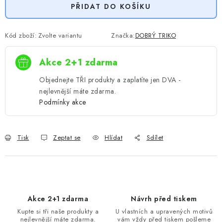
PŘIDAT DO KOŠÍKU
Kód zboží:
Zvolte variantu
Značka:
DOBRÝ TRIKO
Akce 2+1 zdarma
Objednejte TŘI produkty a zaplatíte jen DVA -
nejlevnější máte zdarma.
Podmínky akce
Tisk
Zeptat se
Hlídat
Sdílet
Akce 2+1 zdarma
Návrh před tiskem
Kupte si tři naše produkty a
U vlastních a upravených motivů
nejlevnější máte zdarma.
vám vždy před tiskem pošleme