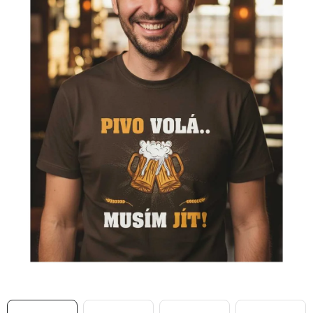
MIKINY
OKAMŽITĚ K ODBĚRU
B2B
MÁM SRDCE POMÁHÁM
VÁNOCE
PROVIZNÍ SYSTÉM
O nás
Časté otázky
Doprava a platba
Obchodní podmínky
Zásady zpracování ochrany osobních údajů
Napište nám
Kontakty