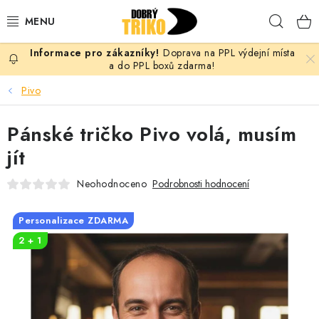
Přejít
Hleda
na
obsah
Doprava na PPL výdejní místa
PRO ŽENY
a do PPL boxů zdarma!
Pivo
PRO MUŽE
Pánské tričko Pivo volá, musím
PRO DĚTI
jít
DOPLŇKY
Neohodnoceno
Podrobnosti hodnocení
PRO PÁRY
Personalizace ZDARMA
2 + 1
VLASTNÍ MOTIV
TRIČKA