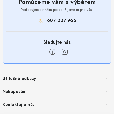
Pomůžeme vám s výběrem
Potřebujete s něčím poradit? Jsme tu pro vás!
607 027 966
Z
á
Užitečné odkazy
p
a
Obchodní podmínky
Nakupování
t
Zásady zpracování ochrany osobních údajů
í
Časté otázky
Kontaktujte nás
Provizní systém
Doprava a platba