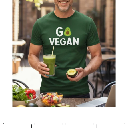
MIKINY
OKAMŽITĚ K ODBĚRU
B2B
MÁM SRDCE POMÁHÁM
VÁNOCE
PROVIZNÍ SYSTÉM
O nás
Časté otázky
Doprava a platba
Obchodní podmínky
Zásady zpracování ochrany osobních údajů
Napište nám
Kontakty