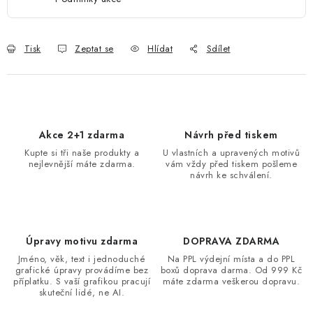
Tisk
Zeptat se
Hlídat
Sdílet
Akce 2+1 zdarma
Návrh před tiskem
Kupte si tři naše produkty a
U vlastních a upravených motivů
nejlevnější máte zdarma.
vám vždy před tiskem pošleme
návrh ke schválení.
Úpravy motivu zdarma
DOPRAVA ZDARMA
Jméno, věk, text i jednoduché
Na PPL výdejní místa a do PPL
grafické úpravy provádíme bez
boxů doprava darma. Od 999 Kč
příplatku. S vaší grafikou pracují
máte zdarma veškerou dopravu.
skuteční lidé, ne AI.