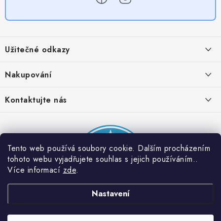
Z
á
Užitečné odkazy
p
a
Obchodní podmínky
Nakupování
t
Zásady zpracování ochrany osobních údajů
í
Časté otázky
Kontaktujte nás
Provizní systém
Doprava a platba
Napište nám
Partner stránek: Super plecháček
Podmínky akce 2 + 1 zdarma
Kontakty
Tento web používá soubory cookie. Dalším procházením
tohoto webu vyjadřujete souhlas s jejich používáním..
Více informací
zde
.
Nastavení