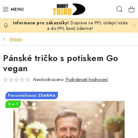
Přejít
Hleda
na
obsah
Doprava na PPL výdejní místa
PRO ŽENY
a do PPL boxů zdarma!
Vegani
PRO MUŽE
Pánské tričko s potiskem Go
PRO DĚTI
vegan
DOPLŇKY
Neohodnoceno
Podrobnosti hodnocení
PRO PÁRY
Personalizace ZDARMA
2 + 1
VLASTNÍ MOTIV
TRIČKA