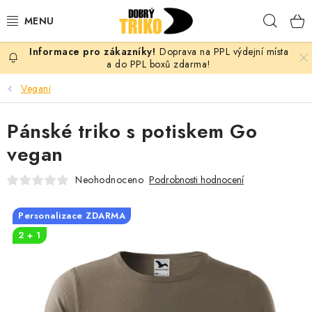
Přejít
Hleda
na
obsah
Doprava na PPL výdejní místa
PRO ŽENY
a do PPL boxů zdarma!
Vegani
PRO MUŽE
Pánské triko s potiskem Go
PRO DĚTI
vegan
DOPLŇKY
Neohodnoceno
Podrobnosti hodnocení
PRO PÁRY
Personalizace ZDARMA
2 + 1
VLASTNÍ MOTIV
TRIČKA