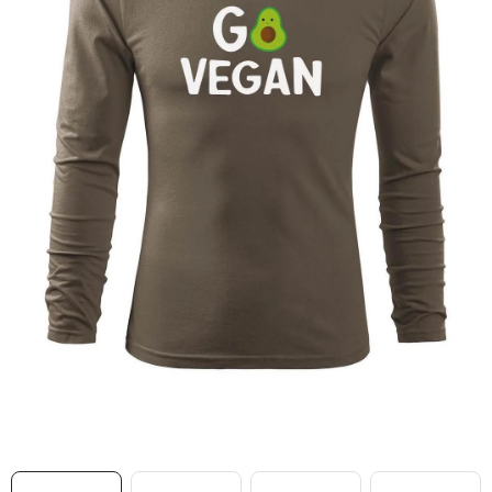
MIKINY
OKAMŽITĚ K ODBĚRU
B2B
MÁM SRDCE POMÁHÁM
VÁNOCE
PROVIZNÍ SYSTÉM
O nás
Časté otázky
Doprava a platba
Obchodní podmínky
Zásady zpracování ochrany osobních údajů
Napište nám
Kontakty