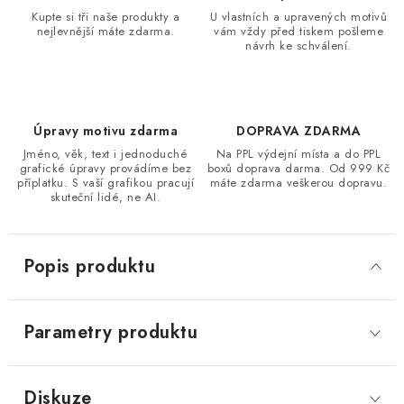
Kupte si tři naše produkty a
U vlastních a upravených motivů
nejlevnější máte zdarma.
vám vždy před tiskem pošleme
návrh ke schválení.
Úpravy motivu zdarma
DOPRAVA ZDARMA
Jméno, věk, text i jednoduché
Na PPL výdejní místa a do PPL
grafické úpravy provádíme bez
boxů doprava darma. Od 999 Kč
příplatku. S vaší grafikou pracují
máte zdarma veškerou dopravu.
skuteční lidé, ne AI.
Popis produktu
Parametry produktu
Diskuze