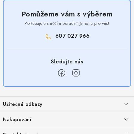
Pomůžeme vám s výběrem
Potřebujete s něčím poradit? Jsme tu pro vás!
607 027 966
Z
á
Užitečné odkazy
p
a
Obchodní podmínky
Nakupování
t
Zásady zpracování ochrany osobních údajů
í
Časté otázky