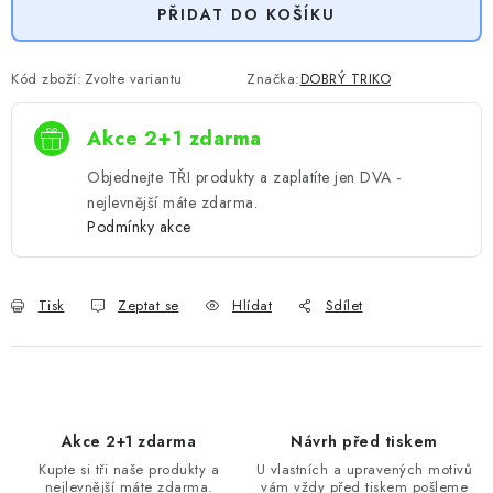
PŘIDAT DO KOŠÍKU
Kód zboží:
Zvolte variantu
Značka:
DOBRÝ TRIKO
Akce 2+1 zdarma
Objednejte TŘI produkty a zaplatíte jen DVA -
nejlevnější máte zdarma.
Podmínky akce
Tisk
Zeptat se
Hlídat
Sdílet
Akce 2+1 zdarma
Návrh před tiskem
Kupte si tři naše produkty a
U vlastních a upravených motivů
nejlevnější máte zdarma.
vám vždy před tiskem pošleme