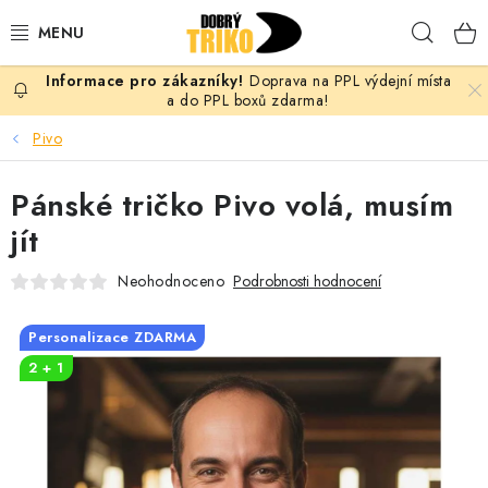
Přejít
Hleda
na
obsah
Doprava na PPL výdejní místa
PRO ŽENY
a do PPL boxů zdarma!
Pivo
PRO MUŽE
Pánské tričko Pivo volá, musím
PRO DĚTI
jít
DOPLŇKY
Neohodnoceno
Podrobnosti hodnocení
PRO PÁRY
Personalizace ZDARMA
2 + 1
VLASTNÍ MOTIV
TRIČKA