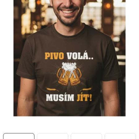
MIKINY
OKAMŽITĚ K ODBĚRU
B2B
MÁM SRDCE POMÁHÁM
VÁNOCE
PROVIZNÍ SYSTÉM
O nás
Časté otázky
Doprava a platba
Obchodní podmínky
Zásady zpracování ochrany osobních údajů
Napište nám
Kontakty