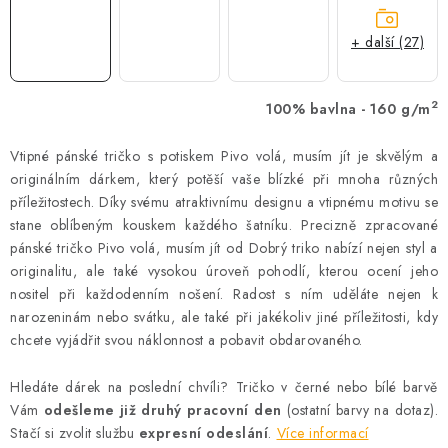
+ další (27)
2
100% bavlna - 160 g/m
Vtipné pánské tričko s potiskem Pivo volá, musím jít je skvělým a
originálním dárkem, který potěší vaše blízké při mnoha různých
příležitostech. Díky svému atraktivnímu designu a vtipnému motivu se
stane oblíbeným kouskem každého šatníku. Precizně zpracované
pánské tričko Pivo volá, musím jít od Dobrý triko nabízí nejen styl a
originalitu, ale také vysokou úroveň pohodlí, kterou ocení jeho
nositel při každodenním nošení. Radost s ním uděláte nejen k
narozeninám nebo svátku, ale také při jakékoliv jiné příležitosti, kdy
chcete vyjádřit svou náklonnost a pobavit obdarovaného.
Hledáte dárek na poslední chvíli? Tričko v černé nebo bílé barvě
Vám
odešleme již druhý pracovní den
(ostatní barvy na dotaz).
Stačí si zvolit službu
expresní odeslání
.
Více informací