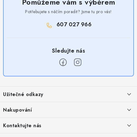
Pomůžeme vám s výběrem
Potřebujete s něčím poradit? Jsme tu pro vás!
607 027 966
Z
á
Užitečné odkazy
p
a
Obchodní podmínky
Nakupování
t
Zásady zpracování ochrany osobních údajů
í
Časté otázky
Kontaktujte nás
Provizní systém
Doprava a platba