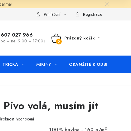
zdarma!
apište nám
Kontakty
Přihlášení
Registrace
607 027 966
Prázdný košík
(po – ne: 9:00 – 17:00)
NÁKUPNÍ
KOŠÍK
TRIČKA
MIKINY
OKAMŽITĚ K ODBĚRU
B
 Pivo volá, musím jít
robnosti hodnocení
2
100% bavlna - 160 g/m