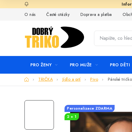
Přejít
na
O nás
Časté otázky
Doprava a platba
Obch
obsah
PRO ŽENY
PRO MUŽE
PRO DĚTI
Domů
TRIČKA
Jídlo a pití
Pivo
Pánské tričko
Personalizace ZDARMA
2 + 1