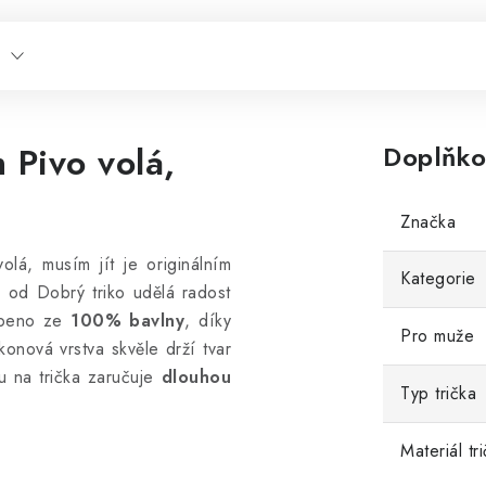
 Pivo volá,
Doplňko
Značka
olá, musím jít je originálním
Kategorie
m od Dobrý triko udělá radost
obeno ze
100% bavlny
, díky
Pro muže
konová vrstva skvěle drží tvar
ku na trička zaručuje
dlouhou
Typ trička
Materiál tr