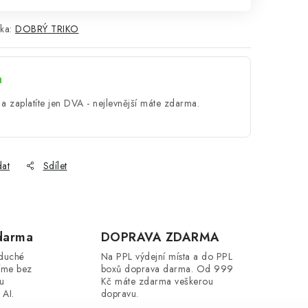
ka:
DOBRÝ TRIKO
a
a zaplatíte jen DVA - nejlevnější máte zdarma.
dat
Sdílet
darma
DOPRAVA ZDARMA
oduché
Na PPL výdejní místa a do PPL
íme bez
boxů doprava darma. Od 999
ou
Kč máte zdarma veškerou
 AI.
dopravu.