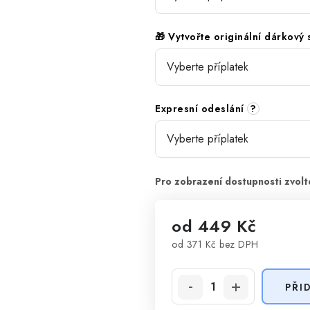
🎁 Vytvořte originální dárkový
Expresní odeslání
?
od
449 Kč
od
371 Kč
bez DPH
Měrná cena:
PŘI