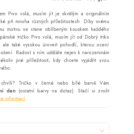
em Pivo volá, musím jít je skvělým a originálním
zké při mnoha různých příležitostech. Díky svému
nému motivu se stane oblíbeným kouskem každého
pánské tričko Pivo volá, musím jít od Dobrý triko
tu, ale také vysokou úroveň pohodlí, kterou ocení
nošení. Radost s ním uděláte nejen k narozeninám
koliv jiné příležitosti, kdy chcete vyjádřit svou
aného.
 chvíli? Tričko v černé nebo bílé barvě Vám
vní den
(ostatní barvy na dotaz). Stačí si zvolit
ce informací