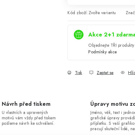
Kód zboží:
Zvolte variantu
Znač
Akce 2+1 zdarm
Objednejte TŘI produkty 
Podmínky akce
Tisk
Zeptat se
Hlí
Návrh před tiskem
Úpravy motivu z
U vlastních a upravených
Jméno, věk, text i jedn
motivů vám vždy před tiskem
grafické úpravy provád
pošleme návrh ke schválení.
příplatku. S vaší grafik
pracují skuteční lidé, ne