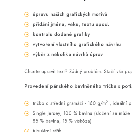
úpravu našich grafických motivů
přidání jména, věku, textu apod.
kontrolu dodané grafiky
vytvoření vlastního grafického návrhu
výběr z několika návrhů úprav
Chcete upravit text? Žádný problém. Stačí vše p
Provedení pánského bavlněného trička s potis
2
tričko o střední gramáži - 160 g/m
, ideální 
Single Jersey, 100 % bavlna (složení se může li
85 % bavlna, 15 % viskóza)
tubulární střih