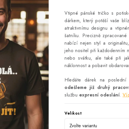
Vtipné pánské tričko s potisk
dárkem, který potěší vaše blí
atraktivnímu designu a vtip
šatníku. Precizně zpracované 
nabízí nejen styl a originali
jeho nositel při každodenním 
nebo svátku, ale také při jaké
náklonnost a pobavit obdarov
Hledáte dárek na poslední
odešleme již druhý praco
službu
expresní odeslání
.
Ví
Velikost