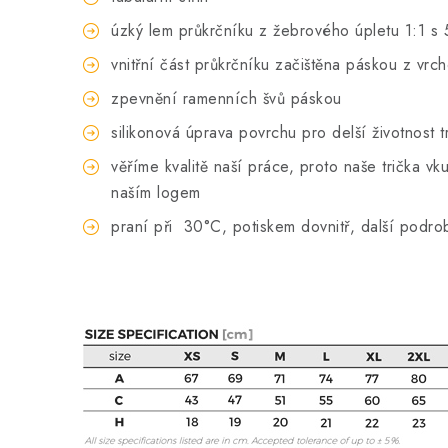
úzký lem průkrčníku z žebrového úpletu 1:1 s 
vnitřní část průkrčníku začištěna páskou z vrc
zpevnění ramenních švů páskou
silikonová úprava povrchu pro delší životnost t
věříme kvalitě naší práce, proto naše trička 
naším logem
praní při
30°C, potiskem dovnitř, další podro