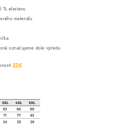
5 % elastanu
hového materiálu
rička
vkusně označujeme dole vpředu
bnosti
ZDE