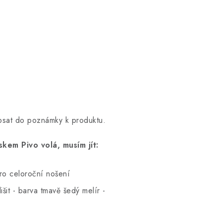
opsat do poznámky k produktu.
kem Pivo volá, musím jít:
pro celoroční nošení
šit - barva tmavě šedý melír -