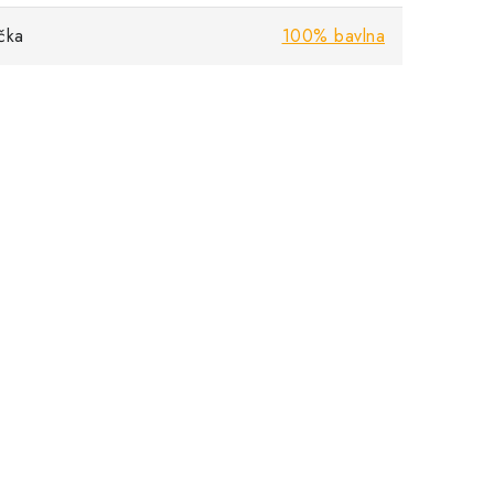
ička
100% bavlna