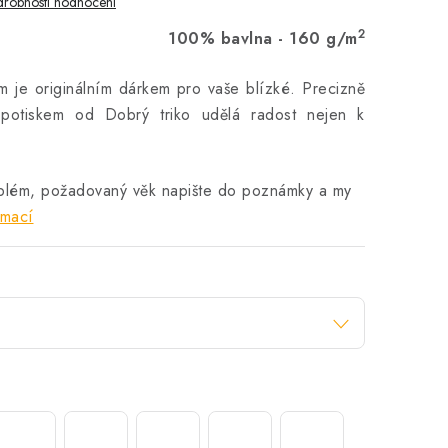
robnosti hodnocení
2
100% bavlna - 160 g/m
m je originálním dárkem pro vaše blízké. Precizně
potiskem od Dobrý triko udělá radost nejen k
blém, požadovaný věk napište do poznámky a my
rmací