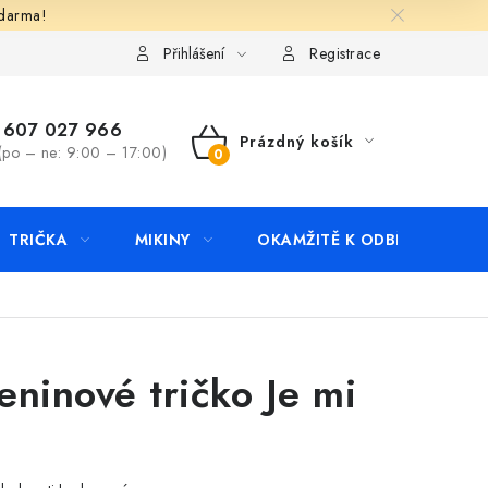
zdarma!
apište nám
Kontakty
Přihlášení
Registrace
607 027 966
Prázdný košík
(po – ne: 9:00 – 17:00)
NÁKUPNÍ
KOŠÍK
TRIČKA
MIKINY
OKAMŽITĚ K ODBĚRU
B
ninové tričko Je mi