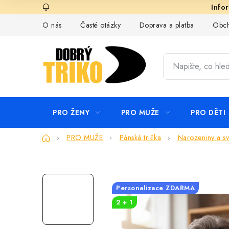
Přejít
na
O nás
Časté otázky
Doprava a platba
Obch
obsah
PRO ŽENY
PRO MUŽE
PRO DĚTI
Domů
PRO MUŽE
Pánská trička
Narozeniny a sv
Personalizace ZDARMA
2 + 1