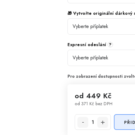
🎁 Vytvořte originální dárkový
Expresní odeslání
?
od
449 Kč
od
371 Kč
bez DPH
Měrná cena:
PŘI