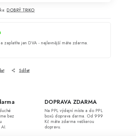
ka:
DOBRÝ TRIKO
a
a zaplatíte jen DVA - nejlevnější máte zdarma.
dat
Sdílet
darma
DOPRAVA ZDARMA
oduché
Na PPL výdejní místa a do PPL
íme bez
boxů doprava darma. Od 999
ou
Kč máte zdarma veškerou
 AI.
dopravu.