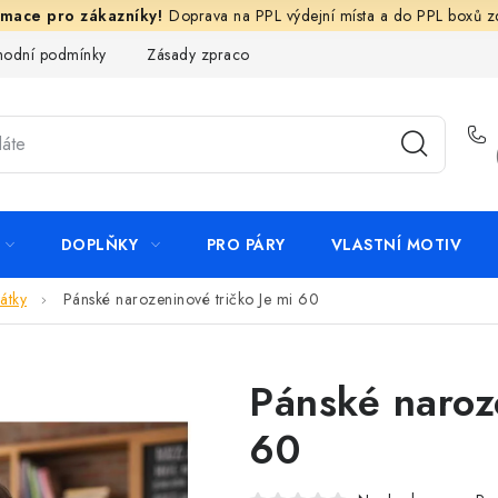
Doprava na PPL výdejní místa a do PPL boxů 
odní podmínky
Zásady zpracování ochrany osobních údajů
N
DOPLŇKY
PRO PÁRY
VLASTNÍ MOTIV
átky
Pánské narozeninové tričko Je mi 60
Pánské naroze
60