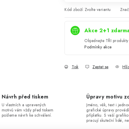
Kód zboží:
Zvolte variantu
Znač
Akce 2+1 zdarm
Objednejte TŘI produkty 
Podmínky akce
Tisk
Zeptat se
Hlí
Návrh před tiskem
Úpravy motivu z
U vlastních a upravených
Jméno, věk, text i jedn
motivů vám vždy před tiskem
grafické úpravy provád
pošleme návrh ke schválení.
příplatku. S vaší grafik
pracují skuteční lidé, ne