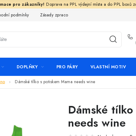
Doprava na PPL výdejní místa a do PPL boxů 
odní podmínky
Zásady zpracování ochrany osobních údajů
N
DOPLŇKY
PRO PÁRY
VLASTNÍ MOTIV
íno
Dámské tílko s potiskem Mama needs wine
Dámské tílko
needs wine