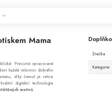
potiskem Mama
Doplňko
Značka
 blízké. Precizně zpracované
Kategorie
dost každé milovnici dobrého
stanu, díky čemuž je velice
alitní digitální technologie
ytištěných motivů
.