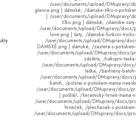
/user/documents/upload/DMupravy/d
glance.png | dámské, /damske-tilko-s-potisk
| /user/documents/upload/DMupravy/d
tílko.png | dámské, /damske-saty
/user/documents/upload/DMupravy/docs/p
love.png | šaty, /damske-funkcni-trick
ukty
/user/documents/upload/DMupravy/doc
DÁMSKÉ.png | dámské, /zastera-s-potiskem
/user/documents/upload/DMupravy/docs/pro
zástěra, /nakupni-task
/user/documents/upload/DMupravy/docs/p
taška, /bavlneny-batoh
/user/documents/upload/DMupravy/docs/p
batoh, /polstar-s-potiskem-mama-needs
/user/documents/upload/DMupravy/docs/pro
| polštář, /keramicky-hrnek-mama-
/user/documents/upload/DMupravy/docs/pro
hrneček, /plechacek-s-potiskem
/user/documents/upload/DMupravy/docs/pro