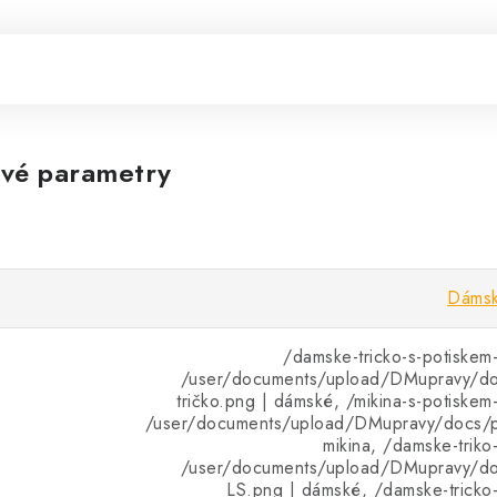
vé parametry
Dámská
/damske-tricko-s-potiskem
/user/documents/upload/DMupravy/d
tričko.png | dámské, /mikina-s-potiske
/user/documents/upload/DMupravy/docs/pr
mikina, /damske-trik
/user/documents/upload/DMupravy/d
LS.png | dámské, /damske-tricko