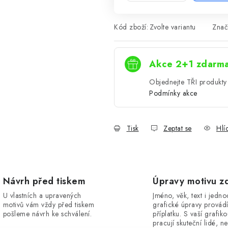
Kód zboží:
Zvolte variantu
Znač
Akce 2+1 zdarm
Objednejte TŘI produkty 
Podmínky akce
Tisk
Zeptat se
Hlí
Návrh před tiskem
Úpravy motivu z
U vlastních a upravených
Jméno, věk, text i jedn
motivů vám vždy před tiskem
grafické úpravy provád
pošleme návrh ke schválení.
příplatku. S vaší grafik
pracují skuteční lidé, ne