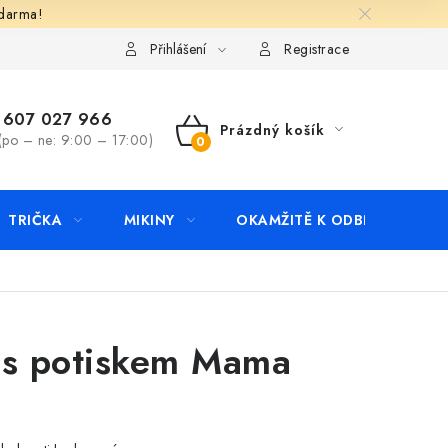
zdarma!
apište nám
Kontakty
Přihlášení
Registrace
607 027 966
Prázdný košík
(po – ne: 9:00 – 17:00)
NÁKUPNÍ
KOŠÍK
TRIČKA
MIKINY
OKAMŽITĚ K ODBĚRU
B
 s potiskem Mama