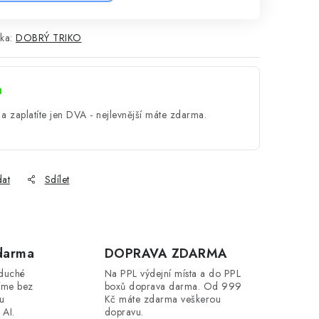
ka:
DOBRÝ TRIKO
a
a zaplatíte jen DVA - nejlevnější máte zdarma.
dat
Sdílet
darma
DOPRAVA ZDARMA
oduché
Na PPL výdejní místa a do PPL
íme bez
boxů doprava darma. Od 999
ou
Kč máte zdarma veškerou
 AI.
dopravu.