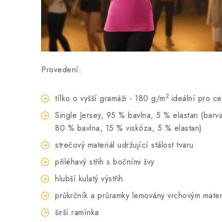
Provedení:
2
tílko o vyšší gramáži - 180 g/m
ideální pro c
Single Jersey, 95 % bavlna, 5 % elastan (barva 
80 % bavlna, 15 % viskóza, 5 % elastan)
strečový materiál udržující stálost tvaru
přiléhavý střih s bočními švy
hlubší kulatý výstřih
průkrčník a průramky lemovány vrchovým mater
širší ramínka