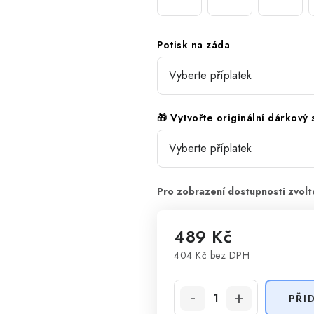
Potisk na záda
🎁 Vytvořte originální dárkový
489 Kč
404 Kč
bez DPH
Měrná cena:
PŘI