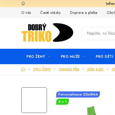
Přejít
na
O nás
Časté otázky
Doprava a platba
Obch
obsah
PRO ŽENY
PRO MUŽE
PRO DĚTI
Domů
PRO ŽENY
Dámská tílka
Jídlo a pití
V
Personalizace ZDARMA
2 + 1