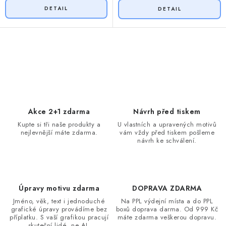
O
v
l
á
d
Akce 2+1 zdarma
Návrh před tiskem
a
Kupte si tři naše produkty a
U vlastních a upravených motivů
nejlevnější máte zdarma.
vám vždy před tiskem pošleme
c
návrh ke schválení.
í
p
r
v
Úpravy motivu zdarma
DOPRAVA ZDARMA
k
Jméno, věk, text i jednoduché
Na PPL výdejní místa a do PPL
grafické úpravy provádíme bez
boxů doprava darma. Od 999 Kč
y
příplatku. S vaší grafikou pracují
máte zdarma veškerou dopravu.
skuteční lidé, ne AI.