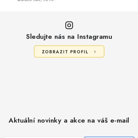
v
ý
p
i
s
Sledujte nás na Instagramu
u
ZOBRAZIT PROFIL
Aktuální novinky a akce na váš e-mail