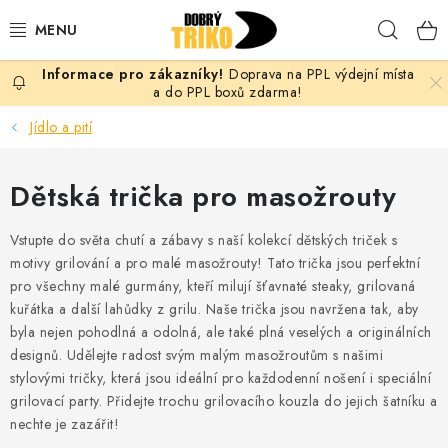
Přejít
Hleda
na
obsah
Doprava na PPL výdejní místa
PRO ŽENY
a do PPL boxů zdarma!
Jídlo a pití
PRO MUŽE
Dětská trička pro masožrouty
PRO DĚTI
Vstupte do světa chutí a zábavy s naší kolekcí dětských triček s
DOPLŇKY
motivy grilování a pro malé masožrouty! Tato trička jsou perfektní
pro všechny malé gurmány, kteří milují šťavnaté steaky, grilovaná
PRO PÁRY
kuřátka a další lahůdky z grilu. Naše trička jsou navržena tak, aby
byla nejen pohodlná a odolná, ale také plná veselých a originálních
VLASTNÍ MOTIV
designů. Udělejte radost svým malým masožroutům s našimi
stylovými tričky, která jsou ideální pro každodenní nošení i speciální
TRIČKA
grilovací party. Přidejte trochu grilovacího kouzla do jejich šatníku a
nechte je zazářit!