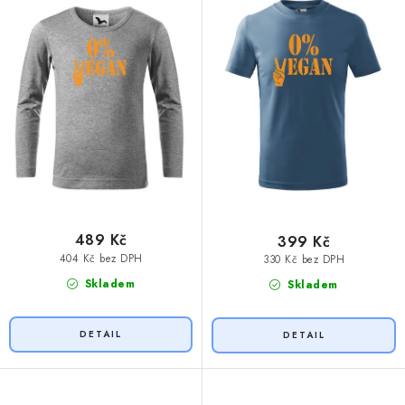
u
d
k
u
t
k
ů
t
ů
489 Kč
399 Kč
404 Kč bez DPH
330 Kč bez DPH
Skladem
Skladem