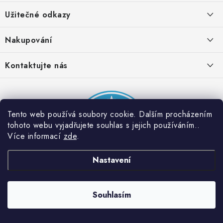
á
Užitečné odkazy
p
a
Obchodní podmínky
Nakupování
t
Zásady zpracování ochrany osobních údajů
í
Časté otázky
Kontaktujte nás
Provizní systém
Doprava a platba
Napište nám
Partner stránek: Super plecháček
Podmínky akce 2 + 1 zdarma
Kontakty
Tento web používá soubory cookie. Dalším procházením
tohoto webu vyjadřujete souhlas s jejich používáním..
Více informací
zde
.
Nastavení
Souhlasím
Copyright 2026
Dobrý triko
. Všechna práva vyhrazena.
Vytvořil Shoptet