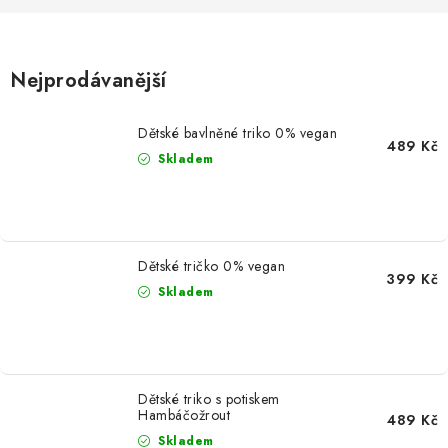
MIKINY
OKAMŽITĚ K ODBĚRU
Nejprodávanější
B2B
Dětské bavlněné triko 0% vegan
489 Kč
MÁM SRDCE POMÁHÁM
Skladem
VÁNOCE
PROVIZNÍ SYSTÉM
Dětské tričko 0% vegan
399 Kč
Skladem
O nás
Časté otázky
Doprava a platba
Obchodní podmínky
Zásady zpracování ochrany osobních údajů
Napište nám
Dětské triko s potiskem
Kontakty
Hambáčožrout
489 Kč
Skladem