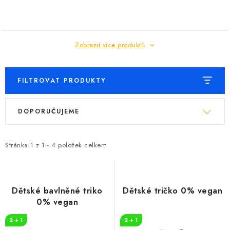
Zobrazit více produktů
FILTROVAT PRODUKTY
V
Ř
DOPORUČUJEME
ý
a
p
z
i
e
Stránka
1
z
1
-
4
položek celkem
s
n
p
í
r
p
Dětské bavlněné triko
Dětské tričko 0% vegan
o
r
0% vegan
d
o
2 + 1
2 + 1