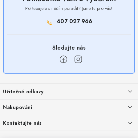
Potřebujete s něčím poradit? Jsme tu pro vás!
607 027 966
Z
á
Užitečné odkazy
p
a
Obchodní podmínky
Nakupování
t
Zásady zpracování ochrany osobních údajů
í
Časté otázky
Kontaktujte nás
Provizní systém
Doprava a platba
Napište nám