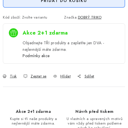
PŘIDAT DO KOŠÍKU
Kód zboží:
Zvolte variantu
Značka:
DOBRÝ TRIKO
Akce 2+1 zdarma
Objednejte TŘI produkty a zaplatíte jen DVA -
nejlevnější máte zdarma.
Podmínky akce
Tisk
Zeptat se
Hlídat
Sdílet
Akce 2+1 zdarma
Návrh před tiskem
Kupte si tři naše produkty a
U vlastních a upravených motivů
nejlevnější máte zdarma.
vám vždy před tiskem pošleme
návrh ke schválení.