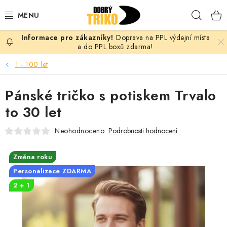
Přejít
Hleda
na
obsah
Doprava na PPL výdejní místa
PRO ŽENY
a do PPL boxů zdarma!
1 - 100 let
PRO MUŽE
Pánské tričko s potiskem Trvalo
PRO DĚTI
to 30 let
DOPLŇKY
Neohodnoceno
Podrobnosti hodnocení
PRO PÁRY
Změna roku
Personalizace ZDARMA
VLASTNÍ MOTIV
2 + 1
TRIČKA