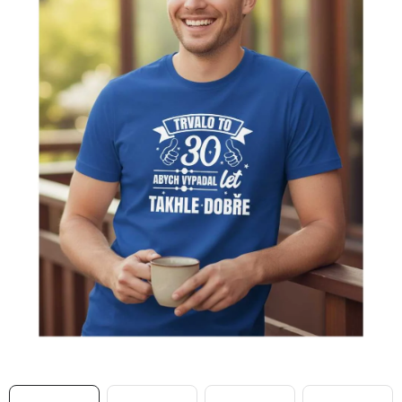
MIKINY
OKAMŽITĚ K ODBĚRU
B2B
MÁM SRDCE POMÁHÁM
VÁNOCE
PROVIZNÍ SYSTÉM
O nás
Časté otázky
Doprava a platba
Obchodní podmínky
Zásady zpracování ochrany osobních údajů
Napište nám
Kontakty