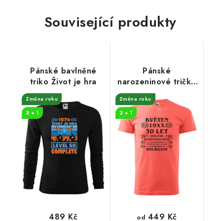
Související produkty
Pánské bavlněné
Pánské
triko Život je hra
narozeninové tričko
Sluneční svit
Změna roku
Změna roku
2 + 1
2 + 1
449 Kč
489 Kč
od