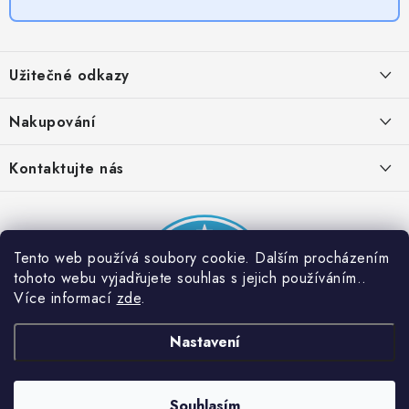
Z
á
Užitečné odkazy
p
a
Obchodní podmínky
Nakupování
t
Zásady zpracování ochrany osobních údajů
í
Časté otázky
Kontaktujte nás
Provizní systém
Doprava a platba
Napište nám
Partner stránek: Super plecháček
Podmínky akce 2 + 1 zdarma
Kontakty
Tento web používá soubory cookie. Dalším procházením
tohoto webu vyjadřujete souhlas s jejich používáním..
Více informací
zde
.
Nastavení
Souhlasím
Copyright 2026
Dobrý triko
. Všechna práva vyhrazena.