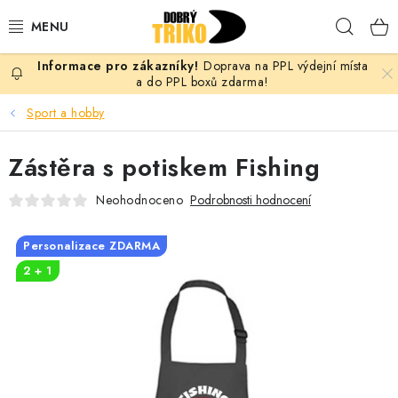
Přejít
Hleda
na
obsah
Doprava na PPL výdejní místa
PRO ŽENY
a do PPL boxů zdarma!
Sport a hobby
PRO MUŽE
Zástěra s potiskem Fishing
PRO DĚTI
Neohodnoceno
Podrobnosti hodnocení
DOPLŇKY
Personalizace ZDARMA
PRO PÁRY
2 + 1
VLASTNÍ MOTIV
TRIČKA