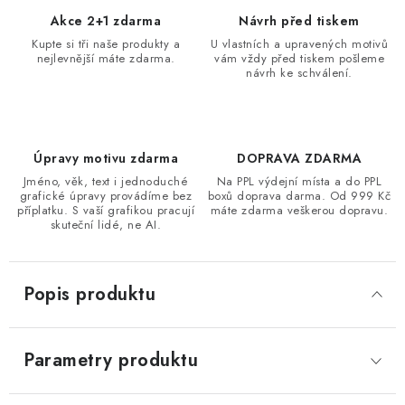
Akce 2+1 zdarma
Návrh před tiskem
Kupte si tři naše produkty a
U vlastních a upravených motivů
nejlevnější máte zdarma.
vám vždy před tiskem pošleme
návrh ke schválení.
Úpravy motivu zdarma
DOPRAVA ZDARMA
Jméno, věk, text i jednoduché
Na PPL výdejní místa a do PPL
grafické úpravy provádíme bez
boxů doprava darma. Od 999 Kč
příplatku. S vaší grafikou pracují
máte zdarma veškerou dopravu.
skuteční lidé, ne AI.
Popis produktu
Parametry produktu