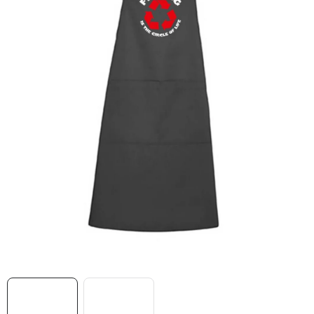
MIKINY
OKAMŽITĚ K ODBĚRU
B2B
MÁM SRDCE POMÁHÁM
VÁNOCE
PROVIZNÍ SYSTÉM
O nás
Časté otázky
Doprava a platba
Obchodní podmínky
Zásady zpracování ochrany osobních údajů
Napište nám
Kontakty