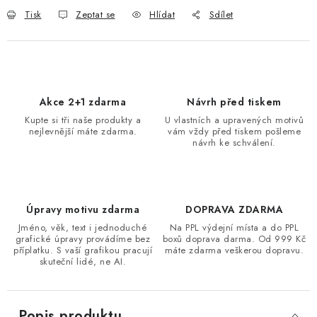
Tisk
Zeptat se
Hlídat
Sdílet
Akce 2+1 zdarma
Návrh před tiskem
Kupte si tři naše produkty a
U vlastních a upravených motivů
nejlevnější máte zdarma.
vám vždy před tiskem pošleme
návrh ke schválení.
Úpravy motivu zdarma
DOPRAVA ZDARMA
Jméno, věk, text i jednoduché
Na PPL výdejní místa a do PPL
grafické úpravy provádíme bez
boxů doprava darma. Od 999 Kč
příplatku. S vaší grafikou pracují
máte zdarma veškerou dopravu.
skuteční lidé, ne AI.
Popis produktu