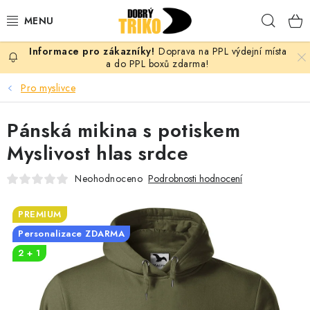
Přejít
Hleda
na
obsah
Doprava na PPL výdejní místa
PRO ŽENY
a do PPL boxů zdarma!
Pro myslivce
PRO MUŽE
Pánská mikina s potiskem
PRO DĚTI
Myslivost hlas srdce
DOPLŇKY
Neohodnoceno
Podrobnosti hodnocení
PRO PÁRY
PREMIUM
Personalizace ZDARMA
VLASTNÍ MOTIV
2 + 1
TRIČKA