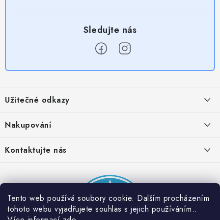
Z
á
Užitečné odkazy
p
a
Obchodní podmínky
Nakupování
t
Zásady zpracování ochrany osobních údajů
í
Časté otázky
Kontaktujte nás
Provizní systém
Doprava a platba
Napište nám
Partner stránek: Super plecháček
Podmínky akce 2 + 1 zdarma
Kontakty
Tento web používá soubory cookie. Dalším procházením
tohoto webu vyjadřujete souhlas s jejich používáním..
Více informací
zde
.