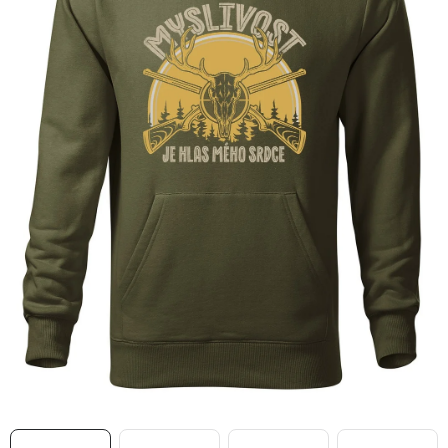
MIKINY
OKAMŽITĚ K ODBĚRU
B2B
MÁM SRDCE POMÁHÁM
VÁNOCE
PROVIZNÍ SYSTÉM
O nás
Časté otázky
Doprava a platba
Obchodní podmínky
Zásady zpracování ochrany osobních údajů
Napište nám
Kontakty