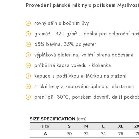
Provedení pánské mikiny s potiskem Myslivost
rovný střih s bočními švy
2
gramáž - 320 g/m
, ideální pro celoroční no
65% bavlna, 35% polyester
výplňková pletenina, vnitřní strana počesaná
průběžná kapsa vpředu - klokanka
kapuce s podšívkou a šňůrkou na stažení
široké lemy z žebrového úpletu s elastanem
praní při
30°C, potiskem dovnitř, další podro