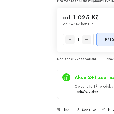
od
1 025 Kč
od
847 Kč
bez DPH
Měrná cena:
PŘI
Kód zboží:
Zvolte variantu
Znač
Akce 2+1 zdarm
Objednejte TŘI produkty 
Podmínky akce
Tisk
Zeptat se
Hlí