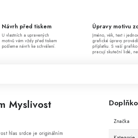
Návrh před tiskem
Úpravy motivu z
U vlastních a upravených
Jméno, věk, text i jedn
motivů vám vždy před tiskem
grafické úpravy provád
pošleme návrh ke schválení.
příplatku. S vaší grafik
pracují skuteční lidé, ne
m Myslivost
Doplňko
Značka
st hlas srdce je originálním
Kategorie