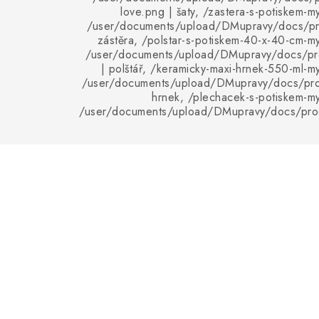
love.png | šaty, /zastera-s-potiskem-my
/user/documents/upload/DMupravy/docs/pro
zástěra, /polstar-s-potiskem-40-x-40-cm-mys
/user/documents/upload/DMupravy/docs/pro
| polštář, /keramicky-maxi-hrnek-550-ml-my
/user/documents/upload/DMupravy/docs/pro
hrnek, /plechacek-s-potiskem-mys
/user/documents/upload/DMupravy/docs/pro