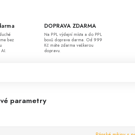
darma
DOPRAVA ZDARMA
oduché
Na PPL výdejní místa a do PPL
íme bez
boxů doprava darma. Od 999
ou
Kč máte zdarma veškerou
 AI.
dopravu.
vé parametry
Pánské mikiny s p