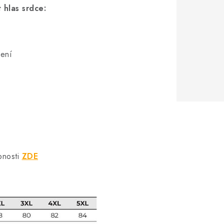
 hlas srdce:
šení
bnosti
ZDE