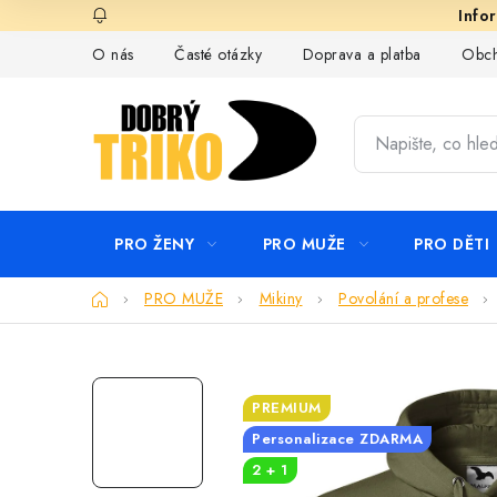
Přejít
na
O nás
Časté otázky
Doprava a platba
Obch
obsah
PRO ŽENY
PRO MUŽE
PRO DĚTI
Domů
PRO MUŽE
Mikiny
Povolání a profese
PREMIUM
Personalizace ZDARMA
2 + 1