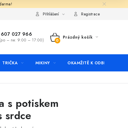
zdarma!
apište nám
Kontakty
Přihlášení
Registrace
607 027 966
Prázdný košík
(po – ne: 9:00 – 17:00)
NÁKUPNÍ
KOŠÍK
TRIČKA
MIKINY
OKAMŽITĚ K ODBĚRU
B
a s potiskem
s srdce