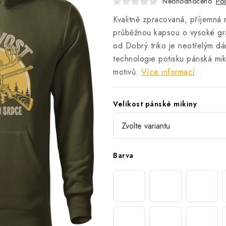
Neohodnoceno
Pod
Kvalitně zpracovaná, příjemná 
průběžnou kapsou o vysoké g
od Dobrý triko je neotřelým d
technologie potisku pánská mik
motivů.
Více informací
Velikost pánské mikiny
Barva