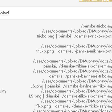
hlaví
/panske-tricko-my
/user/documents/upload/DMupravy/d
tričko.png | pánské, /damske-tricko-s-pot
/user/documents/upload/DMupravy/d
tričko.png | dámské, /panska-mikina-s-poti
/user/documents/upload/DMupravy/docs/pr
pánská, /damska-mikina-s-potiskem-mys
/user/documents/upload/DMupravy/docs/pr
dámská, /panske-bavlnene-triko-mys
/user/documents/upload/DMupravy/d
LS.png | pánské, /damske-bavlnene-triko--mys
ukty
/user/documents/upload/DMupravy/d
LS.png | dámské, /damske-tilko-s-potiskem-mys
/user/documents/upload/DMupravy/d
tílko.png | dámské, /damske-tricko-saty-my
/user/documents/upload/DMupravy/docs/p