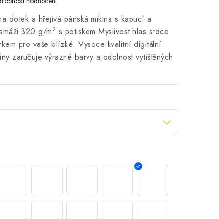
robnosti hodnocení
na dotek a hřejivá pánská mikina s kapucí a
2
ramáži 320 g/m
s potiskem Myslivost hlas srdce
árkem pro vaše blízké.
Vysoce kvalitní digitální
iny zaručuje výrazné barvy a odolnost vytištěných