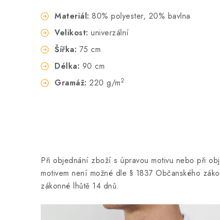
Materiál:
80% polyester, 20% bavlna
Velikost:
univerzální
Šířka:
75 cm
Délka:
90 cm
2
Gramáž:
220 g/m
Při objednání zboží s úpravou motivu nebo při ob
motivem není možné dle § 1837 Občanského zákon
zákonné lhůtě 14 dnů.