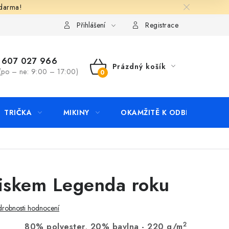
zdarma!
apište nám
Kontakty
Přihlášení
Registrace
607 027 966
Prázdný košík
(po – ne: 9:00 – 17:00)
NÁKUPNÍ
KOŠÍK
TRIČKA
MIKINY
OKAMŽITĚ K ODBĚRU
B
tiskem Legenda roku
robnosti hodnocení
2
80% polyester, 20% bavlna - 220 g/m