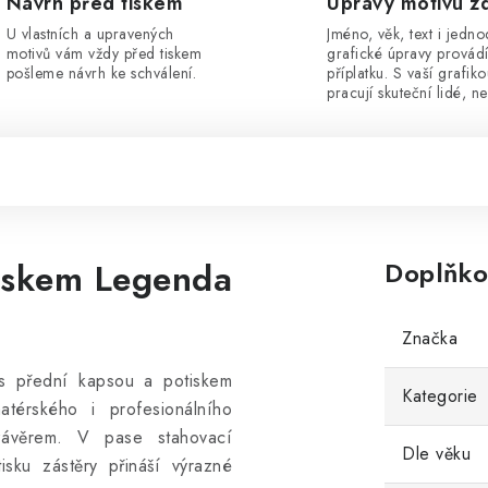
Návrh před tiskem
Úpravy motivu z
U vlastních a upravených
Jméno, věk, text i jedn
motivů vám vždy před tiskem
grafické úpravy provád
pošleme návrh ke schválení.
příplatku. S vaší grafik
pracují skuteční lidé, ne
tiskem Legenda
Doplňko
Značka
 s přední kapsou a potiskem
Kategorie
térského i profesionálního
uzávěrem. V pase stahovací
Dle věku
tisku zástěry přináší výrazné