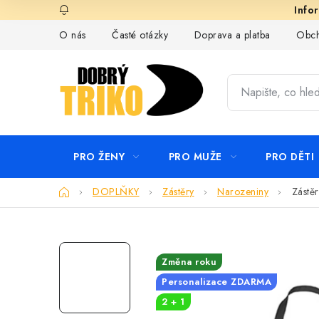
Přejít
na
O nás
Časté otázky
Doprava a platba
Obch
obsah
PRO ŽENY
PRO MUŽE
PRO DĚTI
Domů
DOPLŇKY
Zástěry
Narozeniny
Zástě
Změna roku
Personalizace ZDARMA
2 + 1