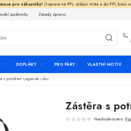
Doprava na PPL výdejní místa a do PPL boxů 
odní podmínky
Zásady zpracování ochrany osobních údajů
N
DOPLŇKY
PRO PÁRY
VLASTNÍ MOTIV
ra s potiskem Legenda roku
Zástěra s po
Neohodnoceno
Pod