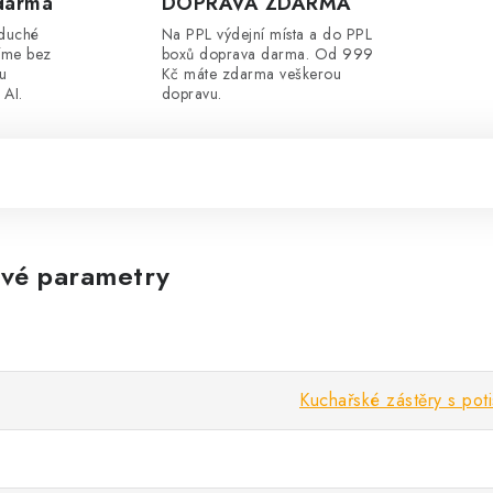
darma
DOPRAVA ZDARMA
oduché
Na PPL výdejní místa a do PPL
íme bez
boxů doprava darma. Od 999
ou
Kč máte zdarma veškerou
 AI.
dopravu.
vé parametry
Kuchařské zástěry s pot