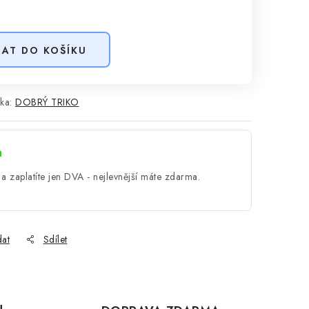
DAT DO KOŠÍKU
ka:
DOBRÝ TRIKO
a
a zaplatíte jen DVA - nejlevnější máte zdarma.
dat
Sdílet