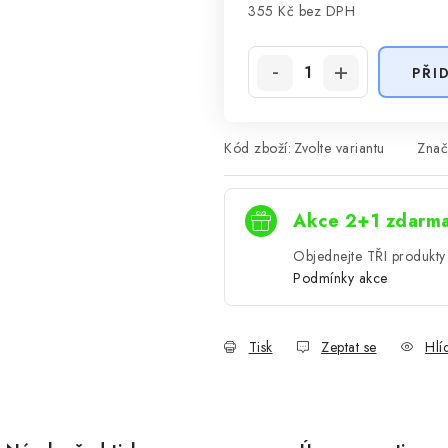
355 Kč
bez DPH
Měrná cena:
PŘI
Kód zboží:
Zvolte variantu
Znač
Akce 2+1 zdarm
Objednejte TŘI produkty 
Podmínky akce
Tisk
Zeptat se
Hlí