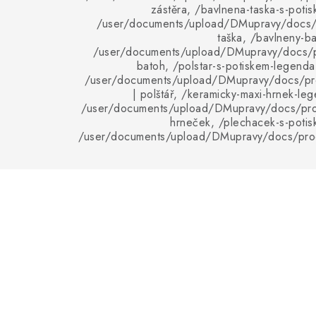
zástěra, /bavlnena-taska-s-poti
/user/documents/upload/DMupravy/docs/p
taška, /bavlneny-b
/user/documents/upload/DMupravy/docs/p
batoh, /polstar-s-potiskem-legend
/user/documents/upload/DMupravy/docs/pro
| polštář, /keramicky-maxi-hrnek-le
/user/documents/upload/DMupravy/docs/pro
hrneček, /plechacek-s-potis
/user/documents/upload/DMupravy/docs/pro