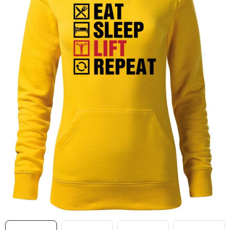
MIKINY
OKAMŽITĚ K ODBĚRU
B2B
MÁM SRDCE POMÁHÁM
VÁNOCE
PROVIZNÍ SYSTÉM
O nás
Časté otázky
Doprava a platba
Obchodní podmínky
Zásady zpracování ochrany osobních údajů
Napište nám
Kontakty