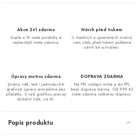
Akce 2+1 zdarma
Návrh před tiskem
Kupte si tři naše produkty a
U vlastních a upravených motivů
nejlevnější máte zdarma.
vám vždy před tiskem pošleme
návrh ke schválení.
Úpravy motivu zdarma
DOPRAVA ZDARMA
Jméno, věk, text i jednoduché
Na PPL výdejní místa a do PPL
grafické úpravy provádíme bez
boxů doprava darma. Od 999 Kč
příplatku. S vaší grafikou pracují
máte zdarma veškerou dopravu.
skuteční lidé, ne AI.
Popis produktu