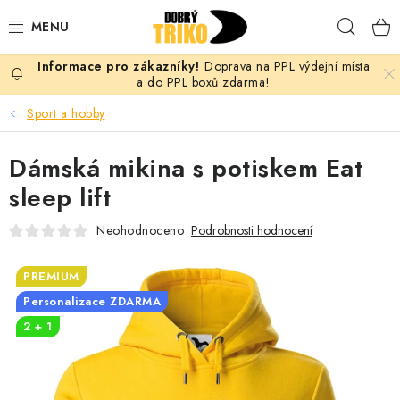
Přejít
Hleda
na
obsah
Doprava na PPL výdejní místa
PRO ŽENY
a do PPL boxů zdarma!
Sport a hobby
PRO MUŽE
Dámská mikina s potiskem Eat
PRO DĚTI
sleep lift
DOPLŇKY
Neohodnoceno
Podrobnosti hodnocení
PRO PÁRY
PREMIUM
Personalizace ZDARMA
VLASTNÍ MOTIV
2 + 1
TRIČKA