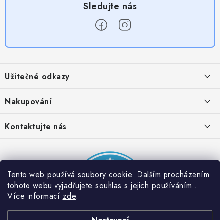
Z
á
Užitečné odkazy
p
a
Obchodní podmínky
Nakupování
t
Zásady zpracování ochrany osobních údajů
í
Časté otázky
Kontaktujte nás
Provizní systém
Doprava a platba
Napište nám
Partner stránek: Super plecháček
Podmínky akce 2 + 1 zdarma
Kontakty
Tento web používá soubory cookie. Dalším procházením
tohoto webu vyjadřujete souhlas s jejich používáním..
Více informací
zde
.
Nastavení